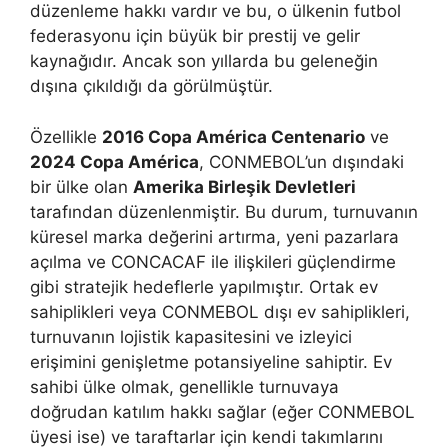
düzenleme hakkı vardır ve bu, o ülkenin futbol
federasyonu için büyük bir prestij ve gelir
kaynağıdır. Ancak son yıllarda bu geleneğin
dışına çıkıldığı da görülmüştür.
Özellikle
2016 Copa América Centenario
ve
2024 Copa América
, CONMEBOL’un dışındaki
bir ülke olan
Amerika Birleşik Devletleri
tarafından düzenlenmiştir. Bu durum, turnuvanın
küresel marka değerini artırma, yeni pazarlara
açılma ve CONCACAF ile ilişkileri güçlendirme
gibi stratejik hedeflerle yapılmıştır. Ortak ev
sahiplikleri veya CONMEBOL dışı ev sahiplikleri,
turnuvanın lojistik kapasitesini ve izleyici
erişimini genişletme potansiyeline sahiptir. Ev
sahibi ülke olmak, genellikle turnuvaya
doğrudan katılım hakkı sağlar (eğer CONMEBOL
üyesi ise) ve taraftarlar için kendi takımlarını