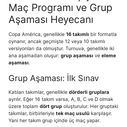
Maç Programı ve Grup
Aşaması Heyecanı
Copa América, genellikle
16 takımlı
bir formatla
oynanır, ancak geçmişte 12 veya 10 takımlı
versiyonları da olmuştur. Turnuva, genellikle iki
ana aşamadan oluşur:
grup aşaması
ve
eleme
aşaması
.
Grup Aşaması: İlk Sınav
Katılan takımlar, genellikle
dörderli gruplara
ayrılır. Eğer 16 takım varsa, A, B, C ve D olmak
üzere toplam
dört grup
oluşturulur. Her gruptaki
takımlar, birbirleriyle
tek maç usulü
karşılaşır.
Yani her takım grup içinde üç maç yapar.