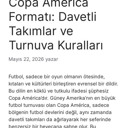
Copa America
Formatı: Davetli
Takımlar ve
Turnuva Kuralları
Mayıs 22, 2026
yazar
Futbol, sadece bir oyun olmanın ötesinde,
kıtaları ve kültürleri birleştiren evrensel bir dildir.
Bu dilin en köklü ve tutkulu ifadesi şüphesiz
Copa América’dır. Güney Amerika’nın en büyük
futbol turnuvası olan Copa América, sadece
bölgenin futbol devlerini değil, aynı zamanda
davetli takımları da ağırlayarak her seferinde
benzersiz bir heyecana sahne olur. Bu