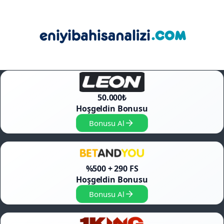
İçeriğe
atla
50.000₺
Hoşgeldin Bonusu
Bonusu Al
%500 + 290 FS
Hoşgeldin Bonusu
Bonusu Al