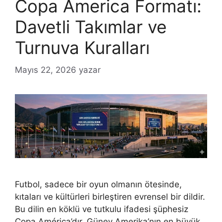
Copa America Formatı:
Davetli Takımlar ve
Turnuva Kuralları
Mayıs 22, 2026
yazar
Futbol, sadece bir oyun olmanın ötesinde,
kıtaları ve kültürleri birleştiren evrensel bir dildir.
Bu dilin en köklü ve tutkulu ifadesi şüphesiz
Copa América’dır. Güney Amerika’nın en büyük