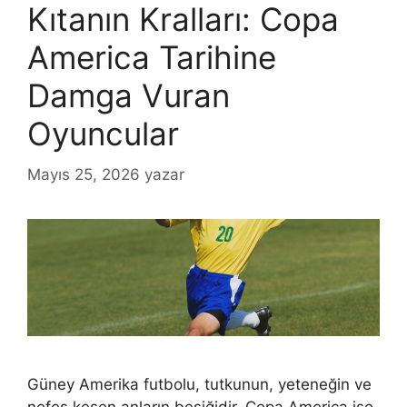
Kıtanın Kralları: Copa
America Tarihine
Damga Vuran
Oyuncular
Mayıs 25, 2026
yazar
Güney Amerika futbolu, tutkunun, yeteneğin ve
nefes kesen anların beşiğidir. Copa America ise