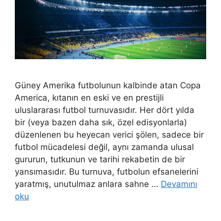
Güney Amerika futbolunun kalbinde atan Copa
America, kıtanın en eski ve en prestijli
uluslararası futbol turnuvasıdır. Her dört yılda
bir (veya bazen daha sık, özel edisyonlarla)
düzenlenen bu heyecan verici şölen, sadece bir
futbol mücadelesi değil, aynı zamanda ulusal
gururun, tutkunun ve tarihi rekabetin de bir
yansımasıdır. Bu turnuva, futbolun efsanelerini
yaratmış, unutulmaz anlara sahne …
Devamını
oku