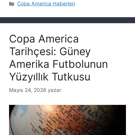
Kategoriler
Copa America Haberleri
Copa America
Tarihçesi: Güney
Amerika Futbolunun
Yüzyıllık Tutkusu
Mayıs 24, 2026
yazar