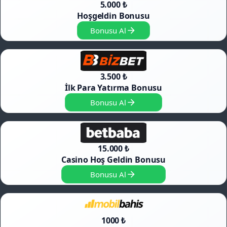
5.000 ₺
Hoşgeldin Bonusu
Bonusu Al
3.500 ₺
İlk Para Yatırma Bonusu
Bonusu Al
15.000 ₺
Casino Hoş Geldin Bonusu
Bonusu Al
1000 ₺