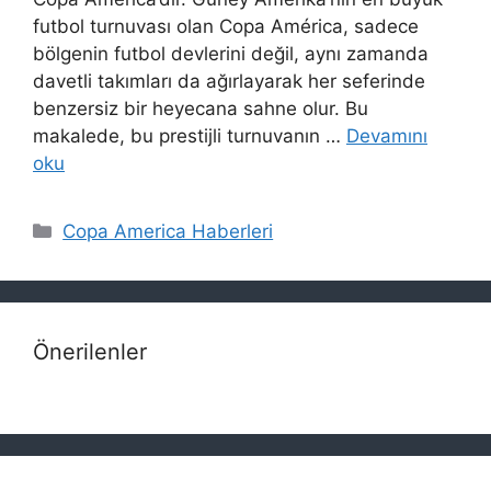
futbol turnuvası olan Copa América, sadece
bölgenin futbol devlerini değil, aynı zamanda
davetli takımları da ağırlayarak her seferinde
benzersiz bir heyecana sahne olur. Bu
makalede, bu prestijli turnuvanın …
Devamını
oku
Kategoriler
Copa America Haberleri
Önerilenler