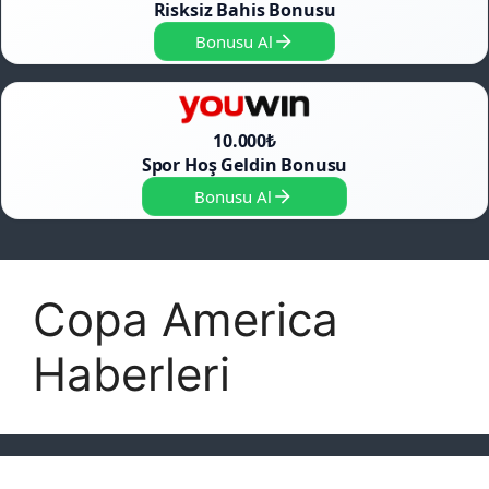
Risksiz Bahis Bonusu
Bonusu Al
10.000₺
Spor Hoş Geldin Bonusu
Bonusu Al
Copa America
Haberleri