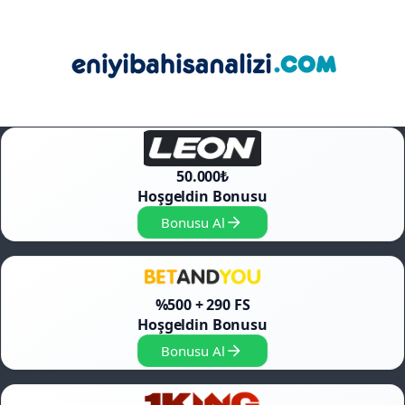
İçeriğe
atla
50.000₺
Hoşgeldin Bonusu
Bonusu Al
%500 + 290 FS
Hoşgeldin Bonusu
Bonusu Al