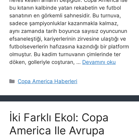
bu kıtanın kalbinde yatan rekabetin ve futbol
sanatının en görkemli sahnesidir. Bu turnuva,
sadece şampiyonluklar kazanmakla kalmaz,
aynı zamanda tarih boyunca sayısız oyuncunun
efsaneleştiği, kariyerlerinin zirvesine ulaştığı ve
futbolseverlerin hafızasına kazındığı bir platform
olmuştur. Bu kadim turnuvanın çimlerinde ter
döken, golleriyle coşturan, …
Devamını oku
Kategoriler
Copa America Haberleri
İki Farklı Ekol: Copa
America Ile Avrupa