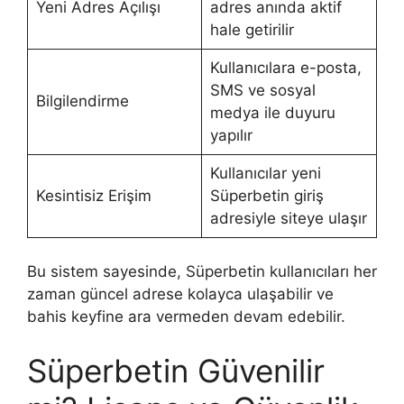
Yeni Adres Açılışı
adres anında aktif
hale getirilir
Kullanıcılara e-posta,
SMS ve sosyal
Bilgilendirme
medya ile duyuru
yapılır
Kullanıcılar yeni
Kesintisiz Erişim
Süperbetin giriş
adresiyle siteye ulaşır
Bu sistem sayesinde, Süperbetin kullanıcıları her
zaman güncel adrese kolayca ulaşabilir ve
bahis keyfine ara vermeden devam edebilir.
Süperbetin Güvenilir