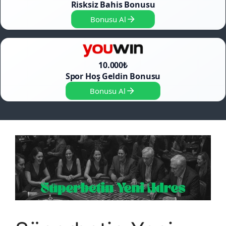
Risksiz Bahis Bonusu
Bonusu Al
10.000₺
Spor Hoş Geldin Bonusu
Bonusu Al