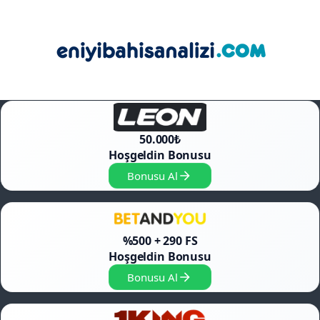
İçeriğe
atla
50.000₺
Hoşgeldin Bonusu
Bonusu Al
%500 + 290 FS
Hoşgeldin Bonusu
Bonusu Al