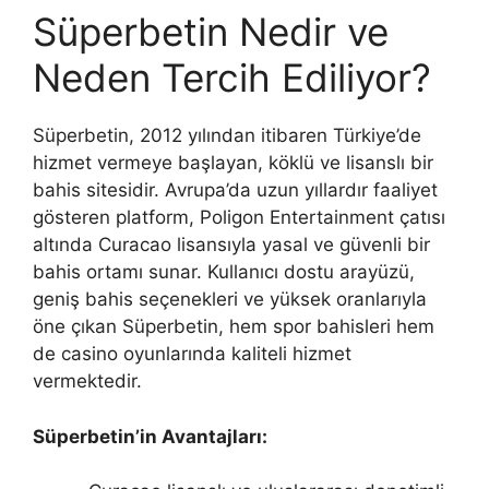
Süperbetin Nedir ve
Neden Tercih Ediliyor?
Süperbetin, 2012 yılından itibaren Türkiye’de
hizmet vermeye başlayan, köklü ve lisanslı bir
bahis sitesidir. Avrupa’da uzun yıllardır faaliyet
gösteren platform, Poligon Entertainment çatısı
altında Curacao lisansıyla yasal ve güvenli bir
bahis ortamı sunar. Kullanıcı dostu arayüzü,
geniş bahis seçenekleri ve yüksek oranlarıyla
öne çıkan Süperbetin, hem spor bahisleri hem
de casino oyunlarında kaliteli hizmet
vermektedir.
Süperbetin’in Avantajları: