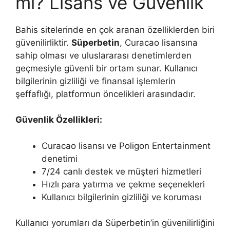
mi? Lisans ve Güvenlik
Bahis sitelerinde en çok aranan özelliklerden biri
güvenilirliktir.
Süperbetin
, Curacao lisansına
sahip olması ve uluslararası denetimlerden
geçmesiyle güvenli bir ortam sunar. Kullanıcı
bilgilerinin gizliliği ve finansal işlemlerin
şeffaflığı, platformun öncelikleri arasındadır.
Güvenlik Özellikleri:
Curacao lisansı ve Poligon Entertainment
denetimi
7/24 canlı destek ve müşteri hizmetleri
Hızlı para yatırma ve çekme seçenekleri
Kullanıcı bilgilerinin gizliliği ve koruması
Kullanıcı yorumları da Süperbetin’in güvenilirliğini