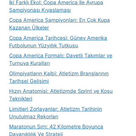
İki Farklı Ekol: Copa America Ile Avrupa
Şampiyonası Kıyaslaması
Copa America Şampiyonları: En Çok Kupa
Kazanan Ülkeler
Copa America Tarihçesi: Güney Amerika
Futbolunun Yüzyıllık Tutkusu
Copa America Formatı: Davetli Takımlar ve
Turnuva Kuralları
Olimpiyatların Kalbi: Atletizm Branşlarının
Tarihsel Gelişimi
Hızın Anatomisi: Atletizmde Sprint ve Koşu
Teknikleri
Limitleri Zorlayanlar: Atletizm Tarihinin
Unutulmaz Rekorları
Maratonun Sırrı: 42 Kilometre Boyunca
Dayanıklılık Ve Strateji