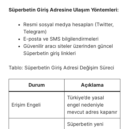
Süperbetin Giriş Adresine Ulaşım Yöntemleri:
Resmi sosyal medya hesapları (Twitter,
Telegram)
E-posta ve SMS bilgilendirmeleri
Güvenilir aracı siteler üzerinden güncel
Süperbetin giriş linkleri
Tablo: Süperbetin Giriş Adresi Değişim Süreci
Durum
Açıklama
Türkiye’de yasal
Erişim Engeli
engel nedeniyle
mevcut adres kapanır
Süperbetin yeni