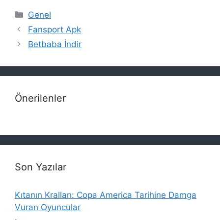
Kategoriler
Genel
Fansport Apk
Betbaba İndir
Önerilenler
Son Yazılar
Kıtanın Kralları: Copa America Tarihine Damga
Vuran Oyuncular