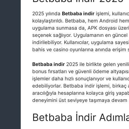
2025 yılında
Betbaba indir
işlemi, kullanı
kolaylaştırıldı. Betbaba, hem Android hem 
uygulama sunmasa da, APK dosyası üzerinden
seçenek sağlıyor. Uygulamanın en güncel
indirilebiliyor. Kullanıcılar, uygulama saye
bahis ve casino oyunlarına anında erişim s
Betbaba indir
2025 ile birlikte gelen yeni
bonus fırsatları ve güvenli ödeme altyapı
işlemler daha hızlı sonuçlanıyor ve kullan
edebiliyorlar. Betbaba indir işlemi, birka
aracılığıyla hesaplarına kolayca giriş yapa
deneyimini üst seviyeye taşımaya devam 
Betbaba İndir Adımla