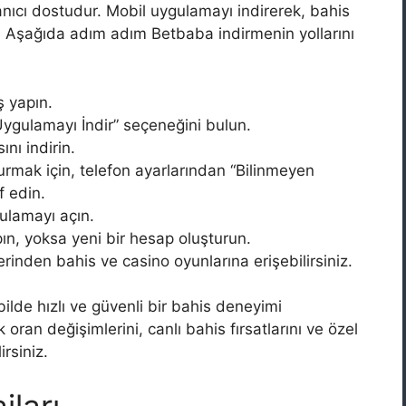
anıcı dostudur. Mobil uygulamayı indirerek, bahis
iz. Aşağıda adım adım Betbaba indirmenin yollarını
ş yapın.
gulamayı İndir” seçeneğini bulun.
ını indirin.
urmak için, telefon ayarlarından “Bilinmeyen
f edin.
ulamayı açın.
ın, yoksa yeni bir hesap oluşturun.
inden bahis ve casino oyunlarına erişebilirsiniz.
ilde hızlı ve güvenli bir bahis deneyimi
oran değişimlerini, canlı bahis fırsatlarını ve özel
rsiniz.
jları