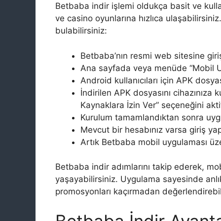
Betbaba indir işlemi oldukça basit ve kull
ve casino oyunlarına hızlıca ulaşabilirsin
bulabilirsiniz:
Betbaba’nın resmi web sitesine giri
Ana sayfada veya menüde “Mobil Uy
Android kullanıcıları için APK dosyas
İndirilen APK dosyasını cihazınıza k
Kaynaklara İzin Ver” seçeneğini akti
Kurulum tamamlandıktan sonra uyg
Mevcut bir hesabınız varsa giriş yap
Artık Betbaba mobil uygulaması üzer
Betbaba indir adımlarını takip ederek, mob
yaşayabilirsiniz. Uygulama sayesinde anlık 
promosyonları kaçırmadan değerlendirebili
Betbaba İndir Avanta