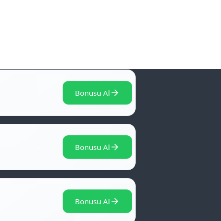
Bonusu Al
Bonusu Al
Bonusu Al