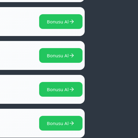
Bonusu Al
Bonusu Al
Bonusu Al
Bonusu Al