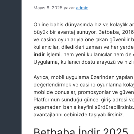
Mayıs 8, 2025
yazar
admin
Online bahis dünyasında hız ve kolaylık ar
büyük bir avantaj sunuyor. Betbaba, 2016 y
ve casino oyunlarıyla öne çıkan güvenilir
kullanıcılar, diledikleri zaman ve her ye
indir
işlemi, hem yeni kullanıcılar hem de d
Uygulama, kullanıcı dostu arayüzü ve hızlı 
Ayrıca, mobil uygulama üzerinden yapılan i
değerlendirmek ve casino oyunlarına kola
mobilde bonuslar, promosyonlar ve güvenli
Platformun sunduğu güncel giriş adresi ve 
yaşamadan bahis keyfini sürdürebilirsiniz.
avantajlarını cebinizde taşıyabilirsiniz.
Betbaba İndir 2025