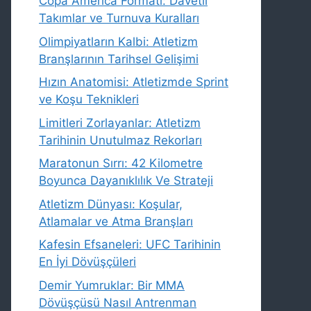
Copa America Formatı: Davetli
Takımlar ve Turnuva Kuralları
Olimpiyatların Kalbi: Atletizm
Branşlarının Tarihsel Gelişimi
Hızın Anatomisi: Atletizmde Sprint
ve Koşu Teknikleri
Limitleri Zorlayanlar: Atletizm
Tarihinin Unutulmaz Rekorları
Maratonun Sırrı: 42 Kilometre
Boyunca Dayanıklılık Ve Strateji
Atletizm Dünyası: Koşular,
Atlamalar ve Atma Branşları
Kafesin Efsaneleri: UFC Tarihinin
En İyi Dövüşçüleri
Demir Yumruklar: Bir MMA
Dövüşçüsü Nasıl Antrenman