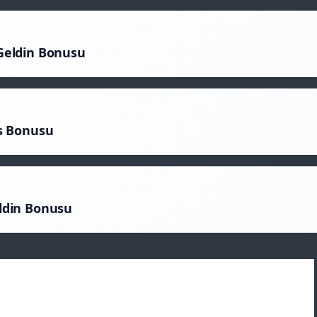
Geldin Bonusu
is Bonusu
ldin Bonusu