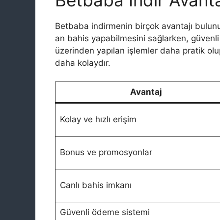
Betbaba indirmenin birçok avantajı bulunuy
an bahis yapabilmesini sağlarken, güvenli 
üzerinden yapılan işlemler daha pratik olup
daha kolaydır.
Avantaj
Kolay ve hızlı erişim
Bonus ve promosyonlar
Canlı bahis imkanı
Güvenli ödeme sistemi