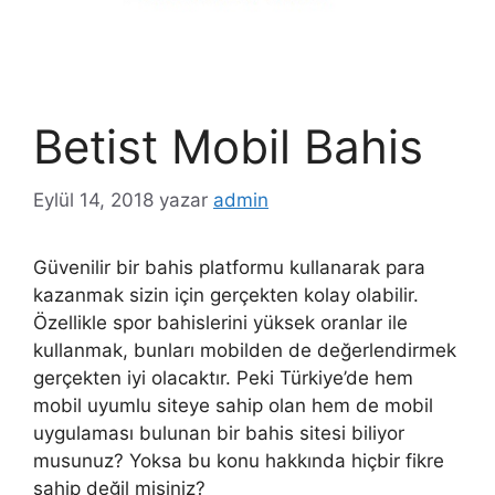
Betist Mobil Bahis
Eylül 14, 2018
yazar
admin
Güvenilir bir bahis platformu kullanarak para
kazanmak sizin için gerçekten kolay olabilir.
Özellikle spor bahislerini yüksek oranlar ile
kullanmak, bunları mobilden de değerlendirmek
gerçekten iyi olacaktır. Peki Türkiye’de hem
mobil uyumlu siteye sahip olan hem de mobil
uygulaması bulunan bir bahis sitesi biliyor
musunuz? Yoksa bu konu hakkında hiçbir fikre
sahip değil misiniz?