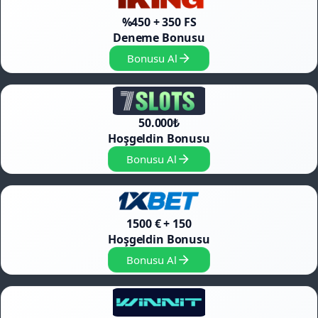
%450 + 350 FS
Deneme Bonusu
Bonusu Al
50.000₺
Hoşgeldin Bonusu
Bonusu Al
1500 € + 150
Hoşgeldin Bonusu
Bonusu Al