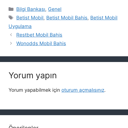
Kategoriler
Bilgi Bankası
,
Genel
Etiketler
Betist Mobil
,
Betist Mobil Bahis
,
Betist Mobil
Uygulama
Restbet Mobil Bahis
Wonodds Mobil Bahis
Yorum yapın
Yorum yapabilmek için
oturum açmalısınız
.