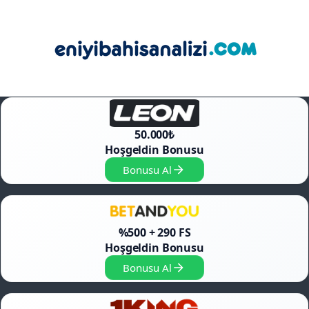
İçeriğe
atla
50.000₺
Hoşgeldin Bonusu
Bonusu Al
%500 + 290 FS
Hoşgeldin Bonusu
Bonusu Al