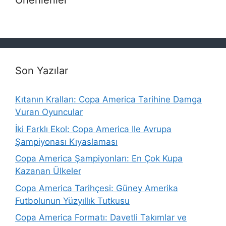
Önerilenler
Son Yazılar
Kıtanın Kralları: Copa America Tarihine Damga
Vuran Oyuncular
İki Farklı Ekol: Copa America Ile Avrupa
Şampiyonası Kıyaslaması
Copa America Şampiyonları: En Çok Kupa
Kazanan Ülkeler
Copa America Tarihçesi: Güney Amerika
Futbolunun Yüzyıllık Tutkusu
Copa America Formatı: Davetli Takımlar ve