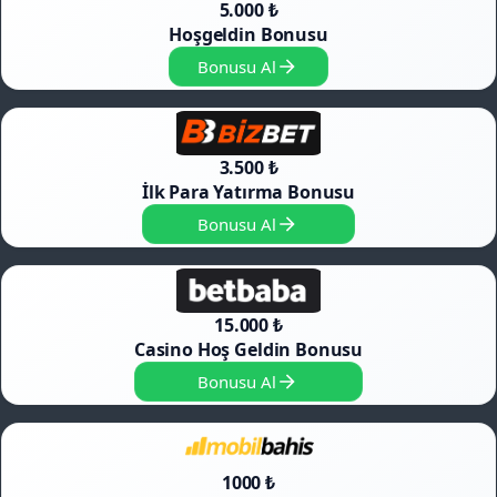
5.000 ₺
Hoşgeldin Bonusu
Bonusu Al
3.500 ₺
İlk Para Yatırma Bonusu
Bonusu Al
15.000 ₺
Casino Hoş Geldin Bonusu
Bonusu Al
1000 ₺