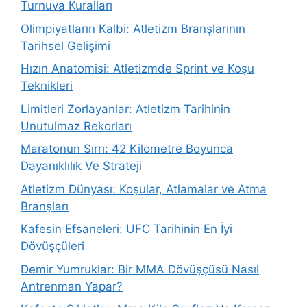
Turnuva Kuralları
Olimpiyatların Kalbi: Atletizm Branşlarının
Tarihsel Gelişimi
Hızın Anatomisi: Atletizmde Sprint ve Koşu
Teknikleri
Limitleri Zorlayanlar: Atletizm Tarihinin
Unutulmaz Rekorları
Maratonun Sırrı: 42 Kilometre Boyunca
Dayanıklılık Ve Strateji
Atletizm Dünyası: Koşular, Atlamalar ve Atma
Branşları
Kafesin Efsaneleri: UFC Tarihinin En İyi
Dövüşçüleri
Demir Yumruklar: Bir MMA Dövüşçüsü Nasıl
Antrenman Yapar?