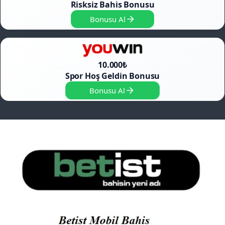
Risksiz Bahis Bonusu
Bonusu Al
10.000₺
Spor Hoş Geldin Bonusu
Bonusu Al