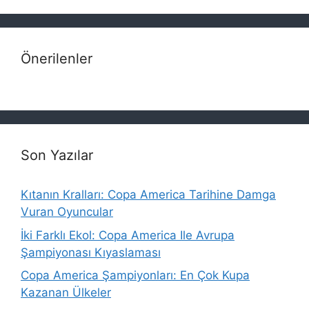
Önerilenler
Son Yazılar
Kıtanın Kralları: Copa America Tarihine Damga
Vuran Oyuncular
İki Farklı Ekol: Copa America Ile Avrupa
Şampiyonası Kıyaslaması
Copa America Şampiyonları: En Çok Kupa
Kazanan Ülkeler