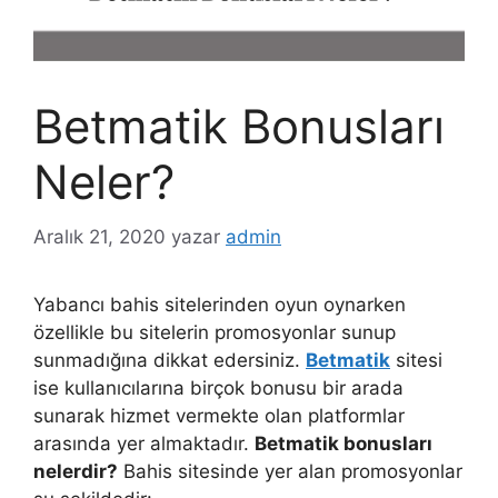
Betmatik Bonusları
Neler?
Aralık 21, 2020
yazar
admin
Yabancı bahis sitelerinden oyun oynarken
özellikle bu sitelerin promosyonlar sunup
sunmadığına dikkat edersiniz.
Betmatik
sitesi
ise kullanıcılarına birçok bonusu bir arada
sunarak hizmet vermekte olan platformlar
arasında yer almaktadır.
Betmatik bonusları
nelerdir?
Bahis sitesinde yer alan promosyonlar