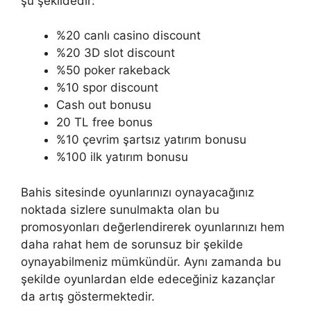
şu şekildedir:
%20 canlı casino discount
%20 3D slot discount
%50 poker rakeback
%10 spor discount
Cash out bonusu
20 TL free bonus
%10 çevrim şartsız yatırım bonusu
%100 ilk yatırım bonusu
Bahis sitesinde oyunlarınızı oynayacağınız
noktada sizlere sunulmakta olan bu
promosyonları değerlendirerek oyunlarınızı hem
daha rahat hem de sorunsuz bir şekilde
oynayabilmeniz mümkündür. Aynı zamanda bu
şekilde oyunlardan elde edeceğiniz kazançlar
da artış göstermektedir.