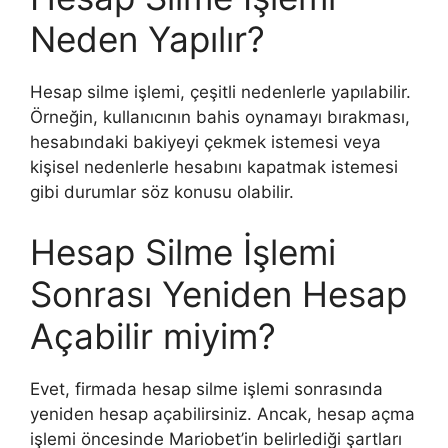
Neden Yapılır?
Hesap silme işlemi, çeşitli nedenlerle yapılabilir.
Örneğin, kullanıcının bahis oynamayı bırakması,
hesabındaki bakiyeyi çekmek istemesi veya
kişisel nedenlerle hesabını kapatmak istemesi
gibi durumlar söz konusu olabilir.
Hesap Silme İşlemi
Sonrası Yeniden Hesap
Açabilir miyim?
Evet, firmada hesap silme işlemi sonrasında
yeniden hesap açabilirsiniz. Ancak, hesap açma
işlemi öncesinde Mariobet’in belirlediği şartları