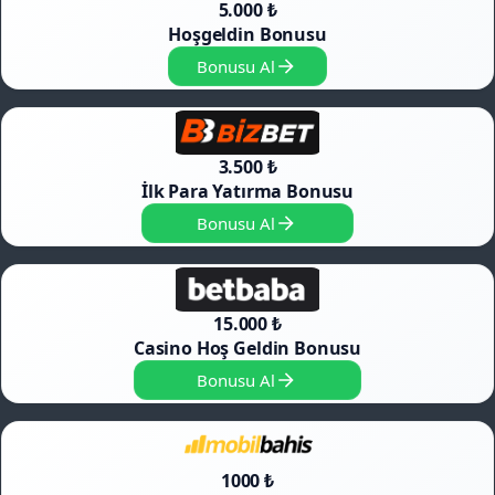
5.000 ₺
Hoşgeldin Bonusu
Bonusu Al
3.500 ₺
İlk Para Yatırma Bonusu
Bonusu Al
15.000 ₺
Casino Hoş Geldin Bonusu
Bonusu Al
1000 ₺