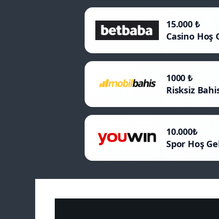
15.000 ₺
Casino Hoş 
1000 ₺
Risksiz Bah
10.000₺
Spor Hoş Ge