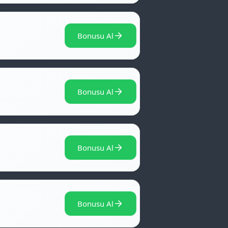
Bonusu Al
Bonusu Al
Bonusu Al
Bonusu Al