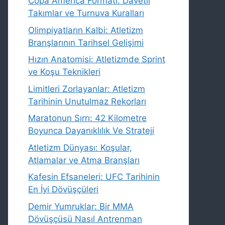
Copa America Formatı: Davetli
Takımlar ve Turnuva Kuralları
Olimpiyatların Kalbi: Atletizm
Branşlarının Tarihsel Gelişimi
Hızın Anatomisi: Atletizmde Sprint
ve Koşu Teknikleri
Limitleri Zorlayanlar: Atletizm
Tarihinin Unutulmaz Rekorları
Maratonun Sırrı: 42 Kilometre
Boyunca Dayanıklılık Ve Strateji
Atletizm Dünyası: Koşular,
Atlamalar ve Atma Branşları
Kafesin Efsaneleri: UFC Tarihinin
En İyi Dövüşçüleri
Demir Yumruklar: Bir MMA
Dövüşçüsü Nasıl Antrenman