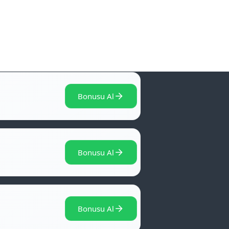
Bonusu Al
Bonusu Al
Bonusu Al