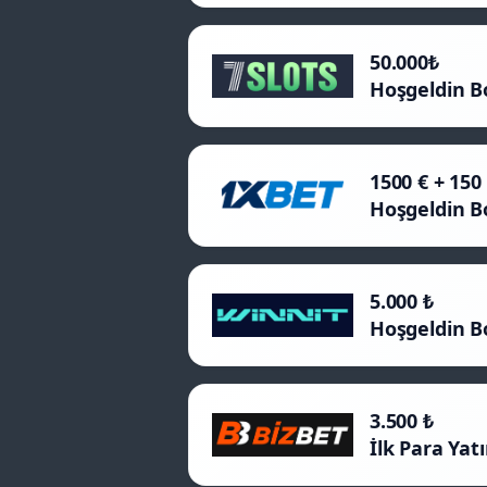
50.000₺
Hoşgeldin 
1500 € + 150
Hoşgeldin 
5.000 ₺
Hoşgeldin 
3.500 ₺
İlk Para Ya