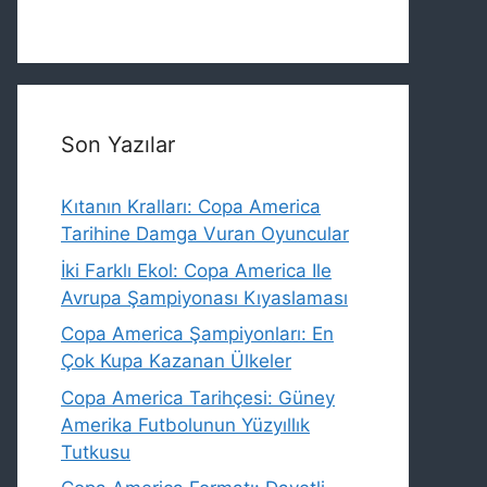
Son Yazılar
Kıtanın Kralları: Copa America
Tarihine Damga Vuran Oyuncular
İki Farklı Ekol: Copa America Ile
Avrupa Şampiyonası Kıyaslaması
Copa America Şampiyonları: En
Çok Kupa Kazanan Ülkeler
Copa America Tarihçesi: Güney
Amerika Futbolunun Yüzyıllık
Tutkusu