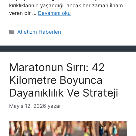
kırıklıklarının yaşandığı, ancak her zaman ilham
veren bir …
Devamını oku
Kategoriler
Atletizm Haberleri
Maratonun Sırrı: 42
Kilometre Boyunca
Dayanıklılık Ve Strateji
Mayıs 12, 2026
yazar