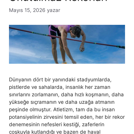
Mayıs 15, 2026
yazar
Dünyanın dört bir yanındaki stadyumlarda,
pistlerde ve sahalarda, insanlık her zaman
sınırlarını zorlamanın, daha hızlı koşmanın, daha
yükseğe sıçramanın ve daha uzağa atmanın
peşinde olmuştur. Atletizm, tam da bu insan
potansiyelinin zirvesini temsil eden, her bir rekor
denemesinin nefesleri kestiği, zaferlerin
coşkuyla kutlandığı ve bazen de hayal