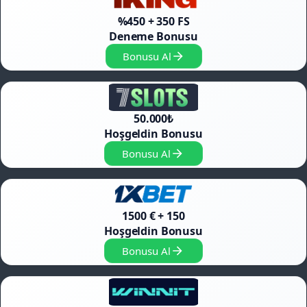
%450 + 350 FS
Deneme Bonusu
Bonusu Al
50.000₺
Hoşgeldin Bonusu
Bonusu Al
1500 € + 150
Hoşgeldin Bonusu
Bonusu Al