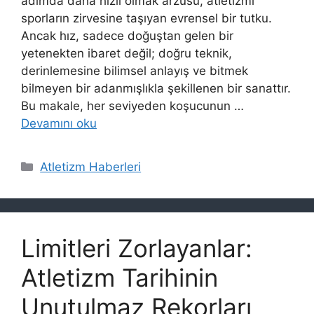
adımda daha hızlı olmak arzusu, atletizmi
sporların zirvesine taşıyan evrensel bir tutku.
Ancak hız, sadece doğuştan gelen bir
yetenekten ibaret değil; doğru teknik,
derinlemesine bilimsel anlayış ve bitmek
bilmeyen bir adanmışlıkla şekillenen bir sanattır.
Bu makale, her seviyeden koşucunun …
Devamını oku
Kategoriler
Atletizm Haberleri
Limitleri Zorlayanlar:
Atletizm Tarihinin
Unutulmaz Rekorları