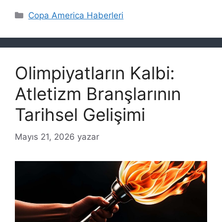
Kategoriler
Copa America Haberleri
Olimpiyatların Kalbi:
Atletizm Branşlarının
Tarihsel Gelişimi
Mayıs 21, 2026
yazar