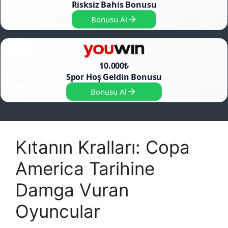
Risksiz Bahis Bonusu
Bonusu Al
10.000₺
Spor Hoş Geldin Bonusu
Bonusu Al
Kıtanın Kralları: Copa
America Tarihine
Damga Vuran
Oyuncular