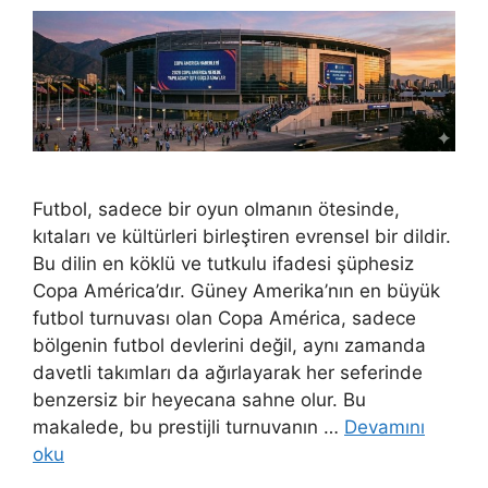
Futbol, sadece bir oyun olmanın ötesinde,
kıtaları ve kültürleri birleştiren evrensel bir dildir.
Bu dilin en köklü ve tutkulu ifadesi şüphesiz
Copa América’dır. Güney Amerika’nın en büyük
futbol turnuvası olan Copa América, sadece
bölgenin futbol devlerini değil, aynı zamanda
davetli takımları da ağırlayarak her seferinde
benzersiz bir heyecana sahne olur. Bu
makalede, bu prestijli turnuvanın …
Devamını
oku