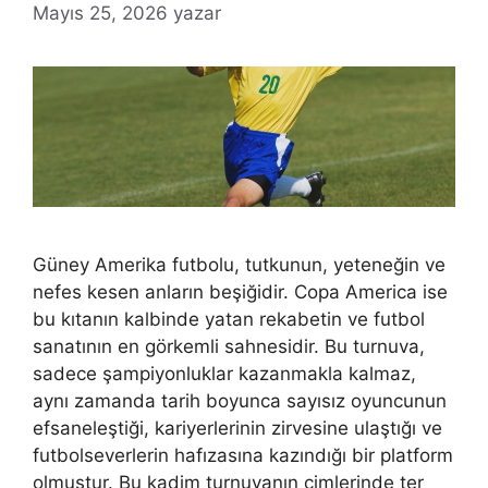
Mayıs 25, 2026
yazar
Güney Amerika futbolu, tutkunun, yeteneğin ve
nefes kesen anların beşiğidir. Copa America ise
bu kıtanın kalbinde yatan rekabetin ve futbol
sanatının en görkemli sahnesidir. Bu turnuva,
sadece şampiyonluklar kazanmakla kalmaz,
aynı zamanda tarih boyunca sayısız oyuncunun
efsaneleştiği, kariyerlerinin zirvesine ulaştığı ve
futbolseverlerin hafızasına kazındığı bir platform
olmuştur. Bu kadim turnuvanın çimlerinde ter