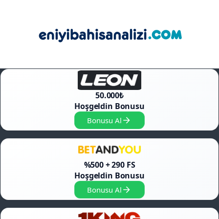
İçeriğe
atla
50.000₺
Hoşgeldin Bonusu
Bonusu Al
%500 + 290 FS
Hoşgeldin Bonusu
Bonusu Al