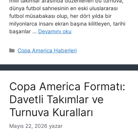
milli takımlar arasında düzenlenen bu turnuva,
dünya futbol sahnesinin en eski uluslararası
futbol müsabakası olup, her dört yılda bir
milyonlarca insanı ekran başına kilitleyen, tarihi
başarılar …
Devamını oku
Kategoriler
Copa America Haberleri
Copa America Formatı:
Davetli Takımlar ve
Turnuva Kuralları
Mayıs 22, 2026
yazar