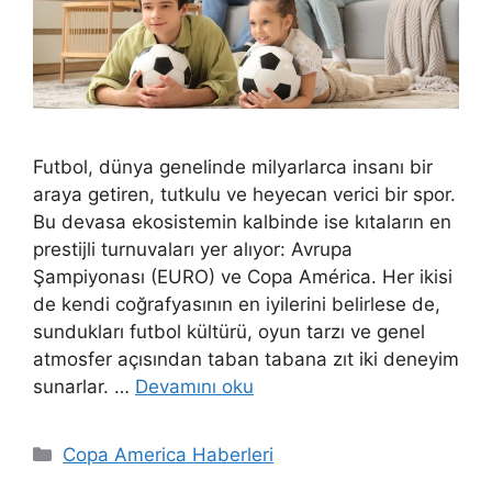
Futbol, dünya genelinde milyarlarca insanı bir
araya getiren, tutkulu ve heyecan verici bir spor.
Bu devasa ekosistemin kalbinde ise kıtaların en
prestijli turnuvaları yer alıyor: Avrupa
Şampiyonası (EURO) ve Copa América. Her ikisi
de kendi coğrafyasının en iyilerini belirlese de,
sundukları futbol kültürü, oyun tarzı ve genel
atmosfer açısından taban tabana zıt iki deneyim
sunarlar. …
Devamını oku
Kategoriler
Copa America Haberleri