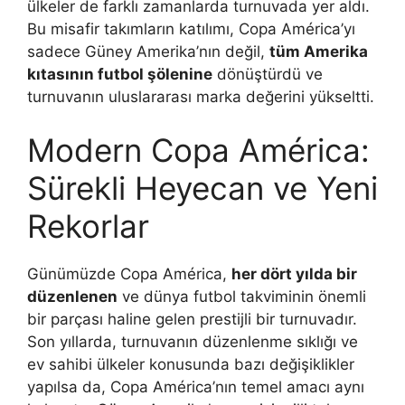
ülkeler de farklı zamanlarda turnuvada yer aldı.
Bu misafir takımların katılımı, Copa América’yı
sadece Güney Amerika’nın değil,
tüm Amerika
kıtasının futbol şölenine
dönüştürdü ve
turnuvanın uluslararası marka değerini yükseltti.
Modern Copa América:
Sürekli Heyecan ve Yeni
Rekorlar
Günümüzde Copa América,
her dört yılda bir
düzenlenen
ve dünya futbol takviminin önemli
bir parçası haline gelen prestijli bir turnuvadır.
Son yıllarda, turnuvanın düzenlenme sıklığı ve
ev sahibi ülkeler konusunda bazı değişiklikler
yapılsa da, Copa América’nın temel amacı aynı