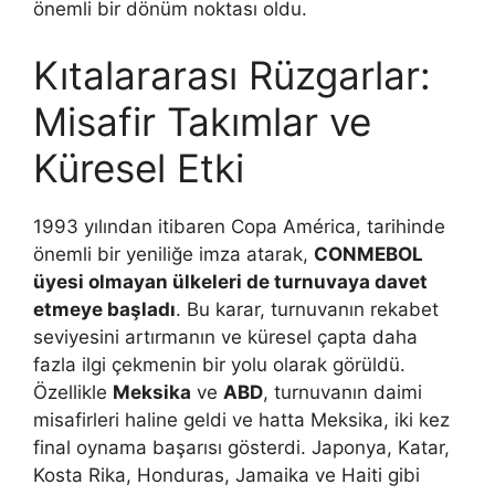
önemli bir dönüm noktası oldu.
Kıtalararası Rüzgarlar:
Misafir Takımlar ve
Küresel Etki
1993 yılından itibaren Copa América, tarihinde
önemli bir yeniliğe imza atarak,
CONMEBOL
üyesi olmayan ülkeleri de turnuvaya davet
etmeye başladı
. Bu karar, turnuvanın rekabet
seviyesini artırmanın ve küresel çapta daha
fazla ilgi çekmenin bir yolu olarak görüldü.
Özellikle
Meksika
ve
ABD
, turnuvanın daimi
misafirleri haline geldi ve hatta Meksika, iki kez
final oynama başarısı gösterdi. Japonya, Katar,
Kosta Rika, Honduras, Jamaika ve Haiti gibi