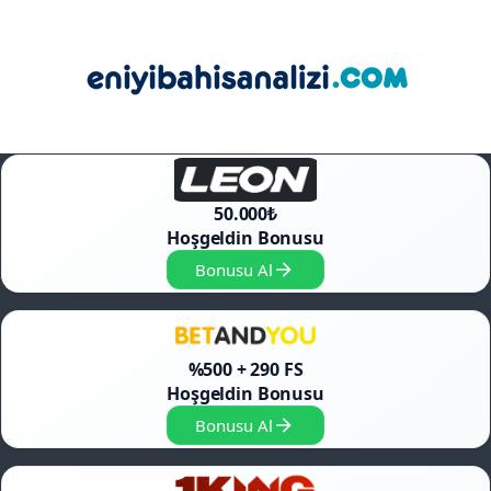
İçeriğe
atla
50.000₺
Hoşgeldin Bonusu
Bonusu Al
%500 + 290 FS
Hoşgeldin Bonusu
Bonusu Al