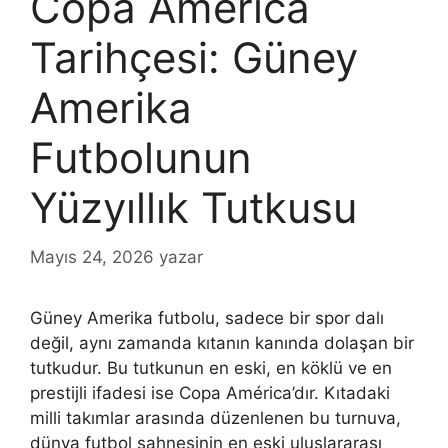
Copa America
Tarihçesi: Güney
Amerika
Futbolunun
Yüzyıllık Tutkusu
Mayıs 24, 2026
yazar
Güney Amerika futbolu, sadece bir spor dalı
değil, aynı zamanda kıtanın kanında dolaşan bir
tutkudur. Bu tutkunun en eski, en köklü ve en
prestijli ifadesi ise Copa América’dır. Kıtadaki
milli takımlar arasında düzenlenen bu turnuva,
dünya futbol sahnesinin en eski uluslararası