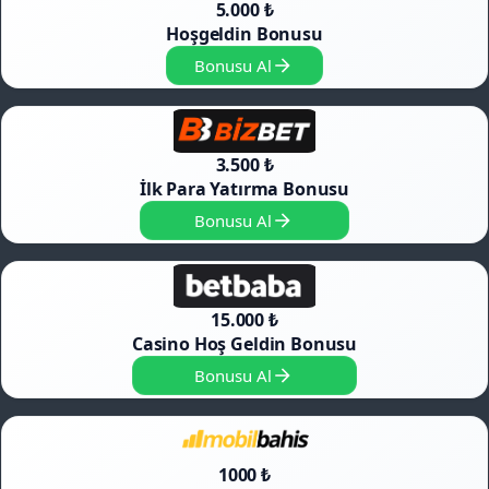
5.000 ₺
Hoşgeldin Bonusu
Bonusu Al
3.500 ₺
İlk Para Yatırma Bonusu
Bonusu Al
15.000 ₺
Casino Hoş Geldin Bonusu
Bonusu Al
1000 ₺