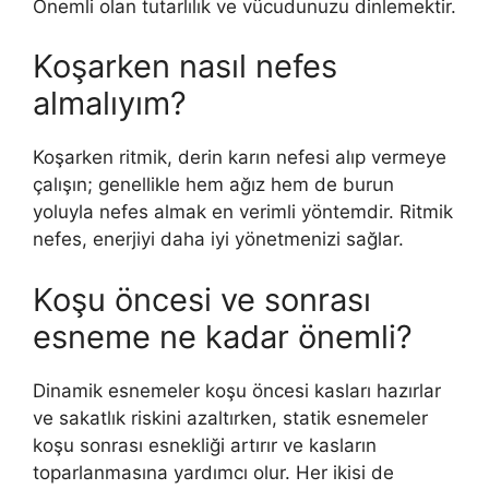
Önemli olan tutarlılık ve vücudunuzu dinlemektir.
Koşarken nasıl nefes
almalıyım?
Koşarken ritmik, derin karın nefesi alıp vermeye
çalışın; genellikle hem ağız hem de burun
yoluyla nefes almak en verimli yöntemdir. Ritmik
nefes, enerjiyi daha iyi yönetmenizi sağlar.
Koşu öncesi ve sonrası
esneme ne kadar önemli?
Dinamik esnemeler koşu öncesi kasları hazırlar
ve sakatlık riskini azaltırken, statik esnemeler
koşu sonrası esnekliği artırır ve kasların
toparlanmasına yardımcı olur. Her ikisi de