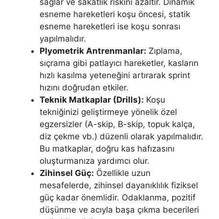
sağlar ve sakatlık riskini azaltır. Dinamik
esneme hareketleri koşu öncesi, statik
esneme hareketleri ise koşu sonrası
yapılmalıdır.
Plyometrik Antrenmanlar:
Zıplama,
sıçrama gibi patlayıcı hareketler, kasların
hızlı kasılma yeteneğini artırarak sprint
hızını doğrudan etkiler.
Teknik Matkaplar (Drills):
Koşu
tekniğinizi geliştirmeye yönelik özel
egzersizler (A-skip, B-skip, topuk kalça,
diz çekme vb.) düzenli olarak yapılmalıdır.
Bu matkaplar, doğru kas hafızasını
oluşturmanıza yardımcı olur.
Zihinsel Güç:
Özellikle uzun
mesafelerde, zihinsel dayanıklılık fiziksel
güç kadar önemlidir. Odaklanma, pozitif
düşünme ve acıyla başa çıkma becerileri