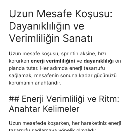
Uzun Mesafe Koşusu:
Dayanıklılığın ve
Verimliliğin Sanatı
Uzun mesafe koşusu, sprintin aksine, hızı
korurken
enerji verimliliğini
ve
dayanıklılığı
ön
planda tutar. Her adımda enerji tasarrufu
sağlamak, mesafenin sonuna kadar gücünüzü
korumanın anahtarıdır.
## Enerji Verimliliği ve Ritm:
Anahtar Kelimeler
Uzun mesafede koşarken, her hareketiniz enerji
tasarrufu sağlamaya yönelik olmalıdır.