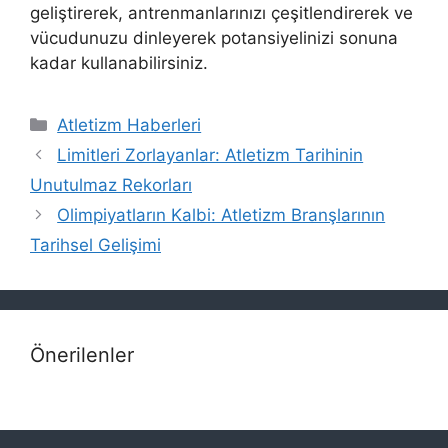
geliştirerek, antrenmanlarınızı çeşitlendirerek ve
vücudunuzu dinleyerek potansiyelinizi sonuna
kadar kullanabilirsiniz.
Kategoriler
Atletizm Haberleri
Limitleri Zorlayanlar: Atletizm Tarihinin
Unutulmaz Rekorları
Olimpiyatların Kalbi: Atletizm Branşlarının
Tarihsel Gelişimi
Önerilenler