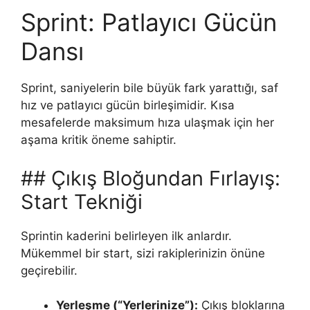
Sprint: Patlayıcı Gücün
Dansı
Sprint, saniyelerin bile büyük fark yarattığı, saf
hız ve patlayıcı gücün birleşimidir. Kısa
mesafelerde maksimum hıza ulaşmak için her
aşama kritik öneme sahiptir.
## Çıkış Bloğundan Fırlayış:
Start Tekniği
Sprintin kaderini belirleyen ilk anlardır.
Mükemmel bir start, sizi rakiplerinizin önüne
geçirebilir.
Yerleşme (“Yerlerinize”):
Çıkış bloklarına