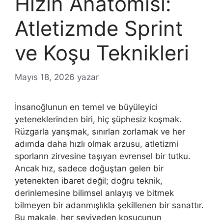
Hızın Anatomisi:
Atletizmde Sprint
ve Koşu Teknikleri
Mayıs 18, 2026
yazar
İnsanoğlunun en temel ve büyüleyici
yeteneklerinden biri, hiç şüphesiz koşmak.
Rüzgarla yarışmak, sınırları zorlamak ve her
adımda daha hızlı olmak arzusu, atletizmi
sporların zirvesine taşıyan evrensel bir tutku.
Ancak hız, sadece doğuştan gelen bir
yetenekten ibaret değil; doğru teknik,
derinlemesine bilimsel anlayış ve bitmek
bilmeyen bir adanmışlıkla şekillenen bir sanattır.
Bu makale, her seviyeden koşucunun