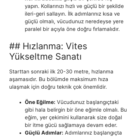
yapın. Kollarınızı hızlı ve güçlü bir şekilde
ileri-geri sallayın. İlk adımlarınız kısa ve
güçlü olmalı, vücudunuz neredeyse yere
paralel bir açıyla öne doğru fırlamalıdır.
## Hızlanma: Vites
Yükseltme Sanatı
Starttan sonraki ilk 20-30 metre, hızlanma
aşamasıdır. Bu bölümde maksimum hıza
ulaşmak için doğru teknik çok önemlidir.
Öne Eğilme:
Vücudunuz başlangıçtaki
gibi hala belirgin bir öne eğimle olmalı. Bu
eğim, yer çekimini kullanarak size doğal
bir itme gücü sağlamaya devam eder.
Güçlü Adımlar:
Adımlarınız başlangıçta