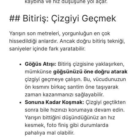
kaybına ve hız düşüşüne yol açar.
## Bitiriş: Çizgiyi Geçmek
Yarışın son metreleri, yorgunluğun en çok
hissedildiği anlardır. Ancak doğru bitiriş tekniği,
saniyeler içinde fark yaratabilir.
Göğüs Atışı:
Bitiriş çizgisine yaklaşırken,
mümkünse
göğsünüzü öne doğru atarak
çizgiyi geçmeye çalışın. Bu, vücudunuzun
ön kısmını birkaç santim öne taşıyarak
zaman kazanmanızı sağlayabilir.
Sonuna Kadar Koşmak:
Çizgiyi geçtikten
sonra bile hızınızı korumaya devam edin.
Yarışın bittiğini düşündüğünüz an hız
kesmek, foto finiş gibi durumlarda
pahalıya mal olabilir.