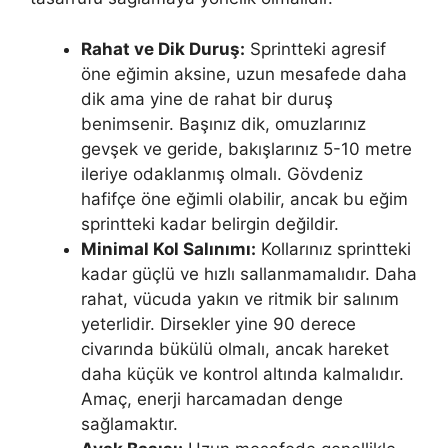
Rahat ve Dik Duruş:
Sprintteki agresif
öne eğimin aksine, uzun mesafede daha
dik ama yine de rahat bir duruş
benimsenir. Başınız dik, omuzlarınız
gevşek ve geride, bakışlarınız 5-10 metre
ileriye odaklanmış olmalı. Gövdeniz
hafifçe öne eğimli olabilir, ancak bu eğim
sprintteki kadar belirgin değildir.
Minimal Kol Salınımı:
Kollarınız sprintteki
kadar güçlü ve hızlı sallanmamalıdır. Daha
rahat, vücuda yakın ve ritmik bir salınım
yeterlidir. Dirsekler yine 90 derece
civarında bükülü olmalı, ancak hareket
daha küçük ve kontrol altında kalmalıdır.
Amaç, enerji harcamadan denge
sağlamaktır.