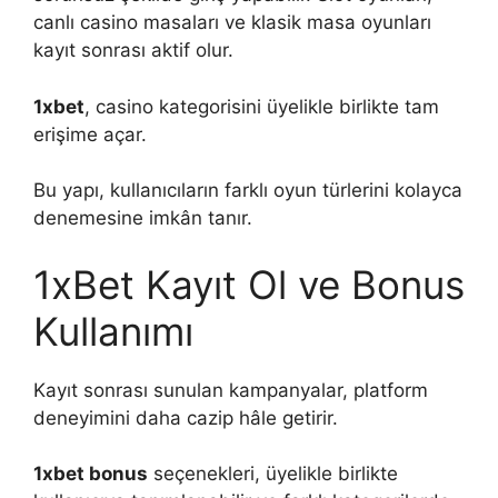
canlı casino masaları ve klasik masa oyunları
kayıt sonrası aktif olur.
1xbet
, casino kategorisini üyelikle birlikte tam
erişime açar.
Bu yapı, kullanıcıların farklı oyun türlerini kolayca
denemesine imkân tanır.
1xBet Kayıt Ol ve Bonus
Kullanımı
Kayıt sonrası sunulan kampanyalar, platform
deneyimini daha cazip hâle getirir.
1xbet bonus
seçenekleri, üyelikle birlikte