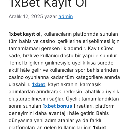
1xBet Kayıt Ol
Aralık 12, 2025
yazar
admin
1xbet kayıt ol
, kullanıcıların platformda sunulan
tüm bahis ve casino içeriklerine erişebilmesi için
tamamlaması gereken ilk adımdır. Kayıt süreci
sade, hızlı ve kullanıcı dostu bir yapı ile sunulur.
Temel bilgilerin girilmesiyle üyelik kısa sürede
aktif hâle gelir ve kullanıcılar spor bahislerinden
casino oyunlarına kadar tüm kategorilere anında
ulaşabilir.
1xbet
, kayıt ekranını karmaşık
adımlardan arındırarak herkesin rahatlıkla üyelik
oluşturabilmesini sağlar. Üyelik tamamlandıktan
sonra sunulan
1xbet bonus
fırsatları, platform
deneyimini daha avantajlı hâle getirir. Bahis
dünyasına yeni adım atanlar ya da farklı
platformlardan gelen kullanıcılar için
1xbet