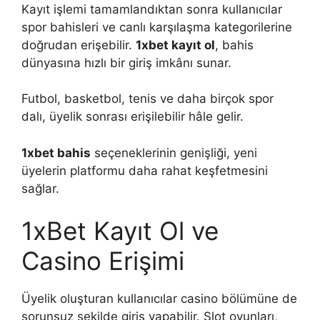
Kayıt işlemi tamamlandıktan sonra kullanıcılar
spor bahisleri ve canlı karşılaşma kategorilerine
doğrudan erişebilir.
1xbet kayıt ol
, bahis
dünyasına hızlı bir giriş imkânı sunar.
Futbol, basketbol, tenis ve daha birçok spor
dalı, üyelik sonrası erişilebilir hâle gelir.
1xbet bahis
seçeneklerinin genişliği, yeni
üyelerin platformu daha rahat keşfetmesini
sağlar.
1xBet Kayıt Ol ve
Casino Erişimi
Üyelik oluşturan kullanıcılar casino bölümüne de
sorunsuz şekilde giriş yapabilir. Slot oyunları,