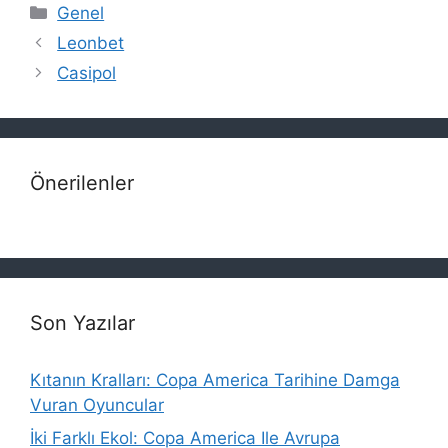
Kategoriler
Genel
Leonbet
Casipol
Önerilenler
Son Yazılar
Kıtanın Kralları: Copa America Tarihine Damga
Vuran Oyuncular
İki Farklı Ekol: Copa America Ile Avrupa