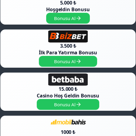
5.000 ₺
Hoşgeldin Bonusu
Bonusu Al
3.500 ₺
İlk Para Yatırma Bonusu
Bonusu Al
15.000 ₺
Casino Hoş Geldin Bonusu
Bonusu Al
1000 ₺