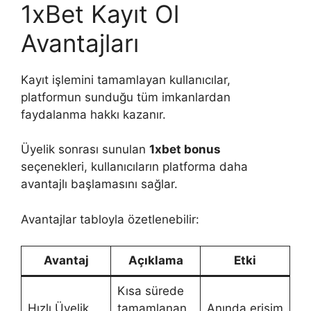
1xBet Kayıt Ol
Avantajları
Kayıt işlemini tamamlayan kullanıcılar,
platformun sunduğu tüm imkanlardan
faydalanma hakkı kazanır.
Üyelik sonrası sunulan
1xbet bonus
seçenekleri, kullanıcıların platforma daha
avantajlı başlamasını sağlar.
Avantajlar tabloyla özetlenebilir:
Avantaj
Açıklama
Etki
Kısa sürede
Hızlı Üyelik
tamamlanan
Anında erişim