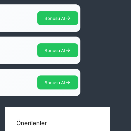
Bonusu Al
Bonusu Al
Bonusu Al
Önerilenler