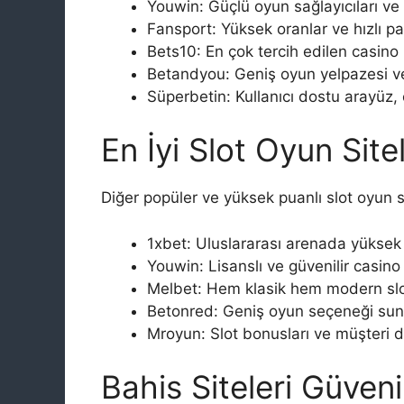
Youwin: Güçlü oyun sağlayıcıları ve g
Fansport: Yüksek oranlar ve hızlı p
Bets10: En çok tercih edilen casino 
Betandyou: Geniş oyun yelpazesi v
Süperbetin: Kullanıcı dostu arayüz, ç
En İyi Slot Oyun Sitel
Diğer popüler ve yüksek puanlı slot oyun si
1xbet: Uluslararası arenada yüksek 
Youwin: Lisanslı ve güvenilir casino
Melbet: Hem klasik hem modern slot
Betonred: Geniş oyun seçeneği sun
Mroyun: Slot bonusları ve müşteri d
Bahis Siteleri Güveni