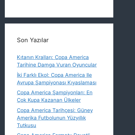
Son Yazılar
Kıtanın Kralları: Copa America
Tarihine Damga Vuran Oyuncular
İki Farklı Ekol: Copa America Ile
Avrupa Şampiyonası Kıyaslaması
Copa America Şampiyonları: En
Çok Kupa Kazanan Ülkeler
Copa America Tarihçesi: Güney
Amerika Futbolunun Yüzyıllık
Tutkusu