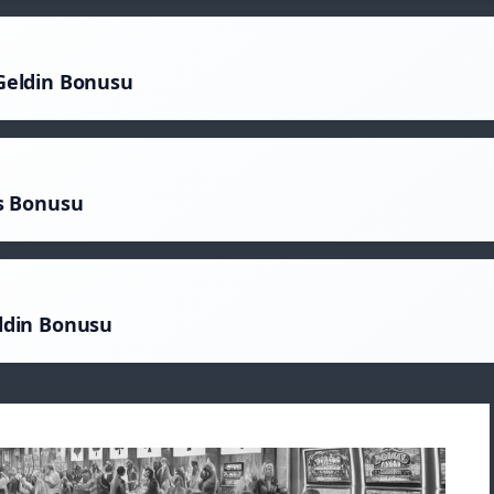
Geldin Bonusu
is Bonusu
ldin Bonusu