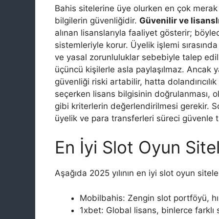
Bahis sitelerine üye olurken en çok merak 
bilgilerin güvenliğidir.
Güvenilir ve lisansl
alınan lisanslarıyla faaliyet gösterir; böyle
sistemleriyle korur. Üyelik işlemi sırasında 
ve yasal zorunluluklar sebebiyle talep edili
üçüncü kişilerle asla paylaşılmaz. Ancak y
güvenliği riski artabilir, hatta dolandırıcılık
seçerken lisans bilgisinin doğrulanması, o
gibi kriterlerin değerlendirilmesi gerekir. S
üyelik ve para transferleri süreci güvenle
En İyi Slot Oyun Sitel
Aşağıda 2025 yılının en iyi slot oyun siteler
Mobilbahis: Zengin slot portföyü, h
1xbet: Global lisans, binlerce farklı