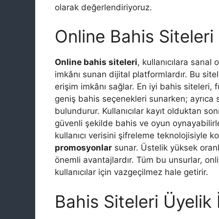
olarak değerlendiriyoruz.
Online Bahis Siteleri
Online bahis siteleri
, kullanıcılara sana
imkânı sunan dijital platformlardır. Bu s
erişim imkânı sağlar. En iyi bahis siteleri, 
geniş bahis seçenekleri sunarken; ayrıca sl
bulundurur. Kullanıcılar kayıt olduktan son
güvenli şekilde bahis ve oyun oynayabilirler.
kullanıcı verisini şifreleme teknolojisiyle k
promosyonlar
sunar. Üstelik yüksek oranla
önemli avantajlardır. Tüm bu unsurlar, onl
kullanıcılar için vazgeçilmez hale getirir.
Bahis Siteleri Üyelik