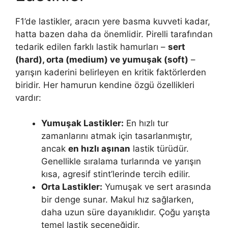
F1’de lastikler, aracın yere basma kuvveti kadar,
hatta bazen daha da önemlidir. Pirelli tarafından
tedarik edilen farklı lastik hamurları –
sert
(hard), orta (medium) ve yumuşak (soft)
–
yarışın kaderini belirleyen en kritik faktörlerden
biridir. Her hamurun kendine özgü özellikleri
vardır:
Yumuşak Lastikler:
En hızlı tur
zamanlarını atmak için tasarlanmıştır,
ancak
en hızlı aşınan
lastik türüdür.
Genellikle sıralama turlarında ve yarışın
kısa, agresif stint’lerinde tercih edilir.
Orta Lastikler:
Yumuşak ve sert arasında
bir denge sunar. Makul hız sağlarken,
daha uzun süre dayanıklıdır. Çoğu yarışta
temel lastik seçeneğidir.