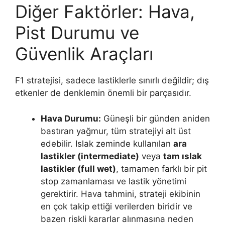
Diğer Faktörler: Hava,
Pist Durumu ve
Güvenlik Araçları
F1 stratejisi, sadece lastiklerle sınırlı değildir; dış
etkenler de denklemin önemli bir parçasıdır.
Hava Durumu:
Güneşli bir günden aniden
bastıran yağmur, tüm stratejiyi alt üst
edebilir. Islak zeminde kullanılan
ara
lastikler (intermediate)
veya
tam ıslak
lastikler (full wet)
, tamamen farklı bir pit
stop zamanlaması ve lastik yönetimi
gerektirir. Hava tahmini, strateji ekibinin
en çok takip ettiği verilerden biridir ve
bazen riskli kararlar alınmasına neden