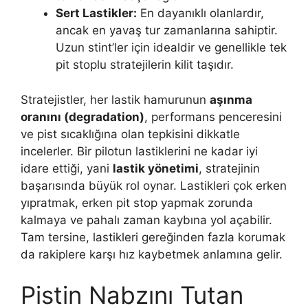
Sert Lastikler:
En dayanıklı olanlardır,
ancak en yavaş tur zamanlarına sahiptir.
Uzun stint’ler için idealdir ve genellikle tek
pit stoplu stratejilerin kilit taşıdır.
Stratejistler, her lastik hamurunun
aşınma
oranını (degradation)
, performans penceresini
ve pist sıcaklığına olan tepkisini dikkatle
incelerler. Bir pilotun lastiklerini ne kadar iyi
idare ettiği, yani
lastik yönetimi
, stratejinin
başarısında büyük rol oynar. Lastikleri çok erken
yıpratmak, erken pit stop yapmak zorunda
kalmaya ve pahalı zaman kaybına yol açabilir.
Tam tersine, lastikleri gereğinden fazla korumak
da rakiplere karşı hız kaybetmek anlamına gelir.
Pistin Nabzını Tutan