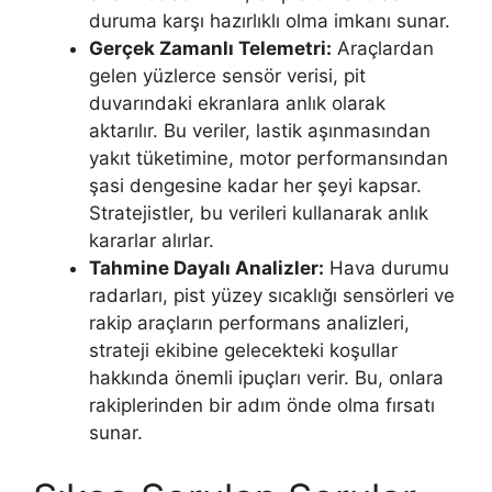
duruma karşı hazırlıklı olma imkanı sunar.
Gerçek Zamanlı Telemetri:
Araçlardan
gelen yüzlerce sensör verisi, pit
duvarındaki ekranlara anlık olarak
aktarılır. Bu veriler, lastik aşınmasından
yakıt tüketimine, motor performansından
şasi dengesine kadar her şeyi kapsar.
Stratejistler, bu verileri kullanarak anlık
kararlar alırlar.
Tahmine Dayalı Analizler:
Hava durumu
radarları, pist yüzey sıcaklığı sensörleri ve
rakip araçların performans analizleri,
strateji ekibine gelecekteki koşullar
hakkında önemli ipuçları verir. Bu, onlara
rakiplerinden bir adım önde olma fırsatı
sunar.