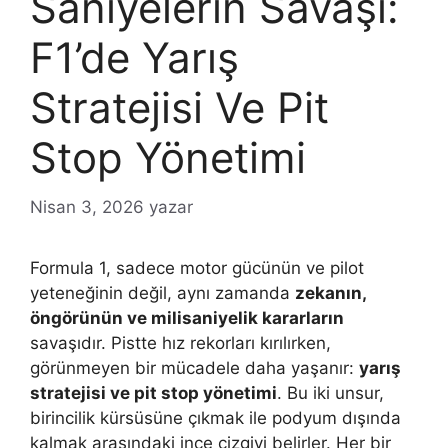
Saniyelerin Savaşı:
F1’de Yarış
Stratejisi Ve Pit
Stop Yönetimi
Nisan 3, 2026
yazar
Formula 1, sadece motor gücünün ve pilot
yeteneğinin değil, aynı zamanda
zekanın,
öngörünün ve milisaniyelik kararların
savaşıdır. Pistte hız rekorları kırılırken,
görünmeyen bir mücadele daha yaşanır:
yarış
stratejisi ve pit stop yönetimi
. Bu iki unsur,
birincilik kürsüsüne çıkmak ile podyum dışında
kalmak arasındaki ince çizgiyi belirler. Her bir