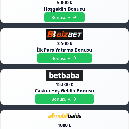
5.000 ₺
Hoşgeldin Bonusu
Bonusu Al
3.500 ₺
İlk Para Yatırma Bonusu
Bonusu Al
15.000 ₺
Casino Hoş Geldin Bonusu
Bonusu Al
1000 ₺