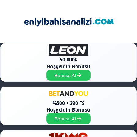
İçeriğe
atla
50.000₺
Hoşgeldin Bonusu
Bonusu Al
%500 + 290 FS
Hoşgeldin Bonusu
Bonusu Al