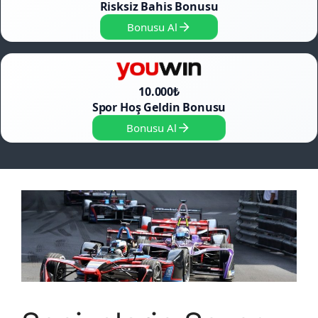
Risksiz Bahis Bonusu
Bonusu Al
10.000₺
Spor Hoş Geldin Bonusu
Bonusu Al