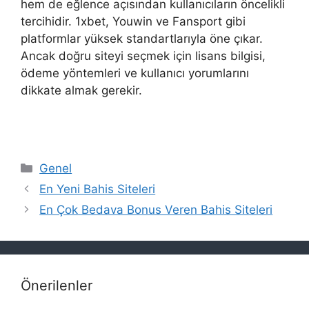
hem de eğlence açısından kullanıcıların öncelikli
tercihidir. 1xbet, Youwin ve Fansport gibi
platformlar yüksek standartlarıyla öne çıkar.
Ancak doğru siteyi seçmek için lisans bilgisi,
ödeme yöntemleri ve kullanıcı yorumlarını
dikkate almak gerekir.
Kategoriler
Genel
En Yeni Bahis Siteleri
En Çok Bedava Bonus Veren Bahis Siteleri
Önerilenler