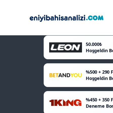
İçeriğe
atla
50.000₺
Hoşgeldin 
%500 + 290 
Hoşgeldin 
%450 + 350 
Deneme Bo