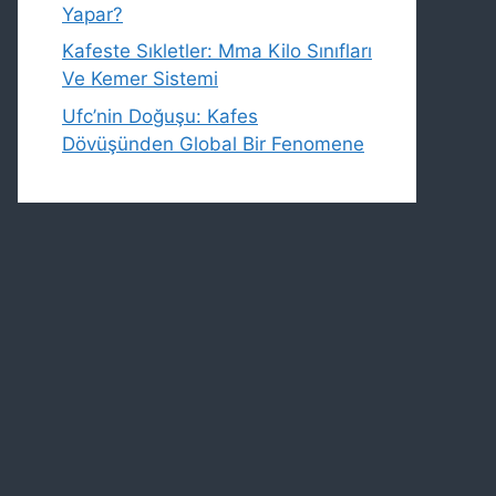
Yapar?
Kafeste Sıkletler: Mma Kilo Sınıfları
Ve Kemer Sistemi
Ufc’nin Doğuşu: Kafes
Dövüşünden Global Bir Fenomene