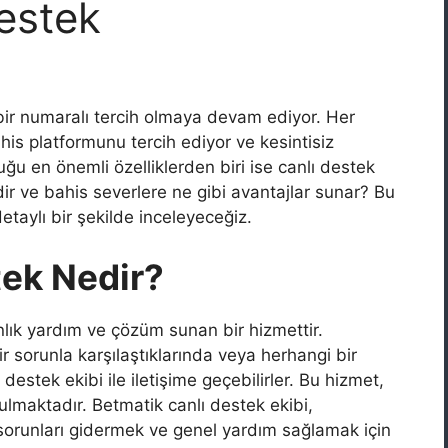
estek
 bir numaralı tercih olmaya devam ediyor. Her
his platformunu tercih ediyor ve kesintisiz
uğu en önemli özelliklerden biri ise canlı destek
dir ve bahis severlere ne gibi avantajlar sunar? Bu
etaylı bir şekilde inceleyeceğiz.
tek Nedir?
nlık yardım ve çözüm sunan bir hizmettir.
ir sorunla karşılaştıklarında veya herhangi bir
destek ekibi ile iletişime geçebilirler. Bu hizmet,
ulmaktadır. Betmatik canlı destek ekibi,
ik sorunları gidermek ve genel yardım sağlamak için