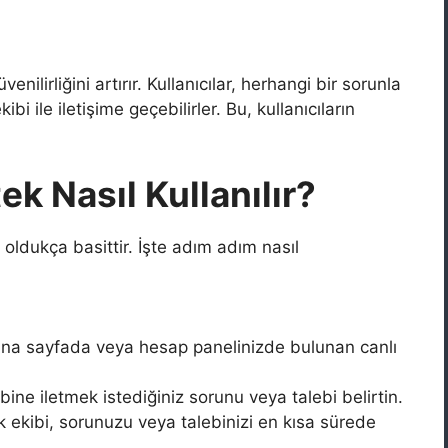
nilirliğini artırır. Kullanıcılar, herhangi bir sorunla
bi ile iletişime geçebilirler. Bu, kullanıcıların
k Nasıl Kullanılır?
oldukça basittir. İşte adım adım nasıl
Ana sayfada veya hesap panelinizde bulunan canlı
bine iletmek istediğiniz sorunu veya talebi belirtin.
k ekibi, sorunuzu veya talebinizi en kısa sürede