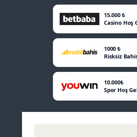
15.000 ₺
Casino Hoş 
1000 ₺
Risksiz Bah
10.000₺
Spor Hoş Ge