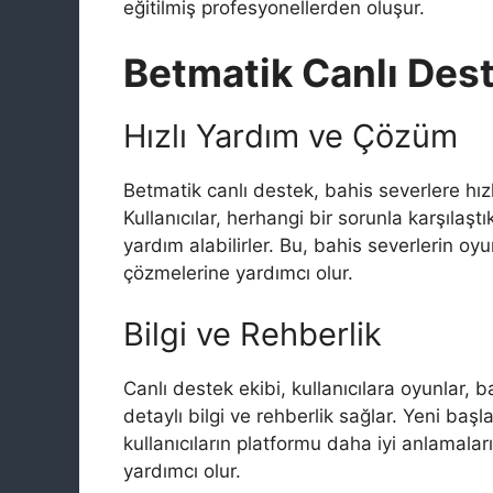
eğitilmiş profesyonellerden oluşur.
Betmatik Canlı Des
Hızlı Yardım ve Çözüm
Betmatik canlı destek, bahis severlere hızl
Kullanıcılar, herhangi bir sorunla karşılaş
yardım alabilirler. Bu, bahis severlerin oy
çözmelerine yardımcı olur.
Bilgi ve Rehberlik
Canlı destek ekibi, kullanıcılara oyunlar, 
detaylı bilgi ve rehberlik sağlar. Yeni başl
kullanıcıların platformu daha iyi anlamala
yardımcı olur.