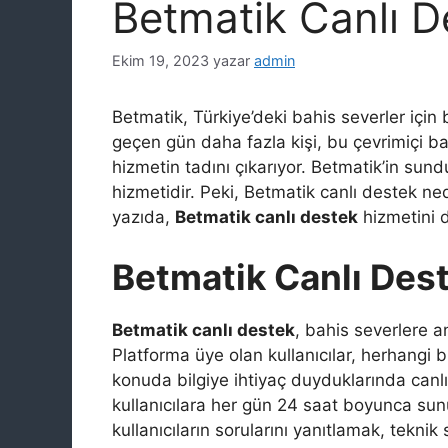
Betmatik Canlı D
Ekim 19, 2023
yazar
admin
Betmatik, Türkiye’deki bahis severler için
geçen gün daha fazla kişi, bu çevrimiçi ba
hizmetin tadını çıkarıyor. Betmatik’in sund
hizmetidir. Peki, Betmatik canlı destek ne
yazıda,
Betmatik canlı destek
hizmetini d
Betmatik Canlı Des
Betmatik canlı destek
, bahis severlere a
Platforma üye olan kullanıcılar, herhangi b
konuda bilgiye ihtiyaç duyduklarında canlı 
kullanıcılara her gün 24 saat boyunca sun
kullanıcıların sorularını yanıtlamak, tekn