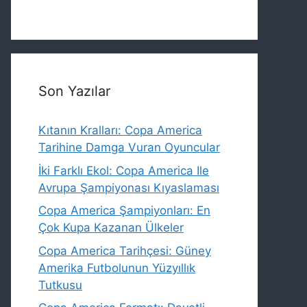
Son Yazılar
Kıtanın Kralları: Copa America
Tarihine Damga Vuran Oyuncular
İki Farklı Ekol: Copa America Ile
Avrupa Şampiyonası Kıyaslaması
Copa America Şampiyonları: En
Çok Kupa Kazanan Ülkeler
Copa America Tarihçesi: Güney
Amerika Futbolunun Yüzyıllık
Tutkusu