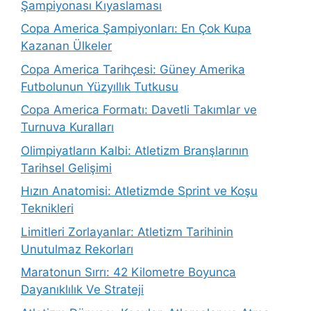
Şampiyonası Kıyaslaması
Copa America Şampiyonları: En Çok Kupa
Kazanan Ülkeler
Copa America Tarihçesi: Güney Amerika
Futbolunun Yüzyıllık Tutkusu
Copa America Formatı: Davetli Takımlar ve
Turnuva Kuralları
Olimpiyatların Kalbi: Atletizm Branşlarının
Tarihsel Gelişimi
Hızın Anatomisi: Atletizmde Sprint ve Koşu
Teknikleri
Limitleri Zorlayanlar: Atletizm Tarihinin
Unutulmaz Rekorları
Maratonun Sırrı: 42 Kilometre Boyunca
Dayanıklılık Ve Strateji