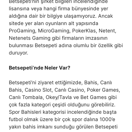
Betsepeti’nin şirket bilgileri incelendiğinde
lisansına veya hangi firma bünyesinde yer
aldığına dair bir bilgiye ulaşamıyoruz. Ancak
sitede yer alan oyunların alt yapısında
ProGaming, MicroGaming, PokerKlas, Netent,
Netenets Gaming gibi firmaların imzasının
bulunması Betsepeti adına olumlu bir özellik gibi
duruyor.
Betsepeti’nde Neler Var?
Betsepeti’ni ziyaret ettiğimizde, Bahis, Canlı
Bahis, Casino Slot, Canlı Casino, Poker Games,
Canlı Tombala, Okey/Tavla ve Bet Games gibi
çok fazla kategori çeşidi olduğunu görebiliriz.
Spor Bahisleri kategorisi incelendiğinde başta
futbol olmak üzere bir çok spor dalına 1000’e
yakın bahis imkanı sunduğu görülen Betsepeti