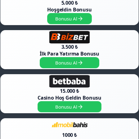
5.000 ₺
Hoşgeldin Bonusu
Bonusu Al
3.500 ₺
İlk Para Yatırma Bonusu
Bonusu Al
15.000 ₺
Casino Hoş Geldin Bonusu
Bonusu Al
1000 ₺