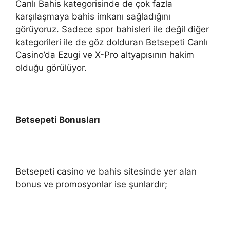
Canlı Bahis kategorisinde de çok fazla
karşılaşmaya bahis imkanı sağladığını
görüyoruz. Sadece spor bahisleri ile değil diğer
kategorileri ile de göz dolduran Betsepeti Canlı
Casino’da Ezugi ve X-Pro altyapısının hakim
olduğu görülüyor.
Betsepeti Bonusları
Betsepeti casino ve bahis sitesinde yer alan
bonus ve promosyonlar ise şunlardır;