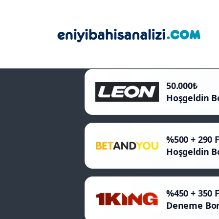
İçeriğe
atla
50.000₺
Hoşgeldin 
%500 + 290 
Hoşgeldin 
%450 + 350 
Deneme Bo