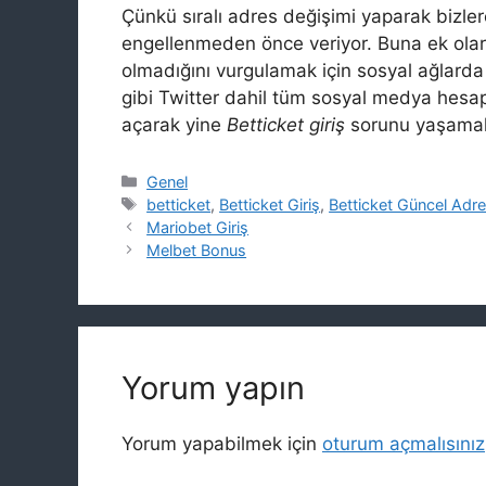
Çünkü sıralı adres değişimi yaparak bizler
engellenmeden önce veriyor. Buna ek ola
olmadığını vurgulamak için sosyal ağlarda h
gibi Twitter dahil tüm sosyal medya hesapl
açarak yine
Betticket giriş
sorunu yaşamakt
Kategoriler
Genel
Etiketler
betticket
,
Betticket Giriş
,
Betticket Güncel Adr
Mariobet Giriş
Melbet Bonus
Yorum yapın
Yorum yapabilmek için
oturum açmalısınız