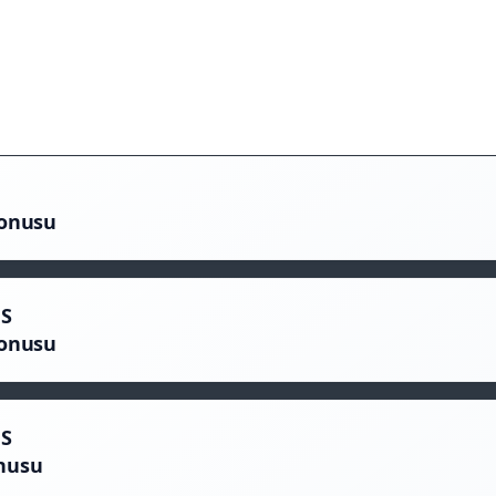
Bonusu
FS
Bonusu
FS
nusu