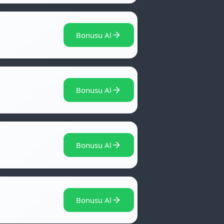
Bonusu Al
Bonusu Al
Bonusu Al
Bonusu Al