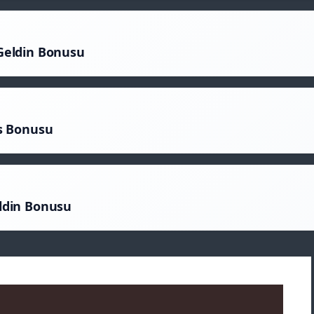
Geldin Bonusu
is Bonusu
ldin Bonusu