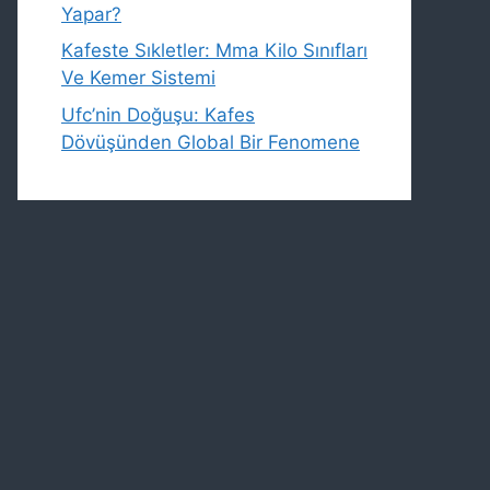
Yapar?
Kafeste Sıkletler: Mma Kilo Sınıfları
Ve Kemer Sistemi
Ufc’nin Doğuşu: Kafes
Dövüşünden Global Bir Fenomene