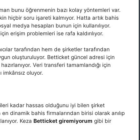
an bunu öğrenmenin bazı kolay yöntemleri var.
n hiçbir soru işareti kalmıyor. Hatta artık bahis
sosyal medya hesapları bunun için kullanılıyor.
için erişim problemleri ise rafa kaldırılıyor.
cılar tarafından hem de şirketler tarafından
gun oluşturuluyor. Betticket güncel adresi için
hazırlanıyor. Veri transferi tamamlandığı için
ı imkânsız oluyor.
ileri kadar hassas olduğunu iyi bilen şirket
 en dinamik bahis firmalarından birisi olarak anılıp
lanıyor. Keza
Betticket giremiyorum
gibi bir