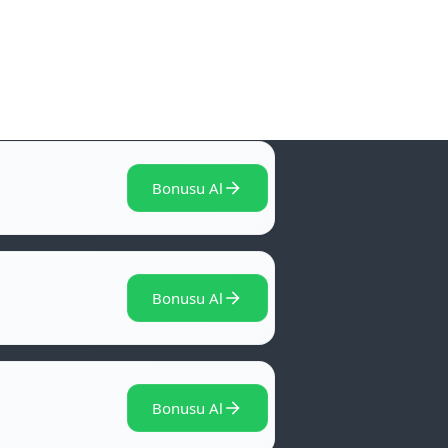
Bonusu Al
Bonusu Al
Bonusu Al