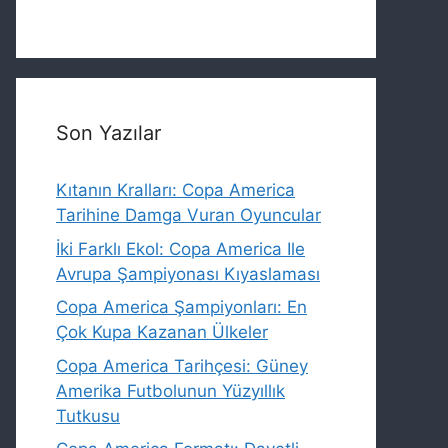
Son Yazılar
Kıtanın Kralları: Copa America
Tarihine Damga Vuran Oyuncular
İki Farklı Ekol: Copa America Ile
Avrupa Şampiyonası Kıyaslaması
Copa America Şampiyonları: En
Çok Kupa Kazanan Ülkeler
Copa America Tarihçesi: Güney
Amerika Futbolunun Yüzyıllık
Tutkusu