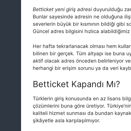
Betticket yeni giriş adresi
duyurulduğu zam
Bunlar sayesinde adresin ne olduğuna ilişki
severlerin büyük bir kısmının bildiği gibi 
Güncel adres bilgisini hızlıca alabildiğimiz 
Her hafta tekrarlanacak olması hem kullanı
bilinen bir gerçek. Tüm altyapı ise buna uy
aktif olacak adres önceden belirleniyor ve 
herhangi bir erişim sorunu ya da veri kayb
Betticket Kapandı Mı?
Türklerin giriş konusunda en az lisans bilg
çözümlerini buna göre üretiyor. Türkiye’nin
kaliteli hizmet sunması da bundan kaynak
şikâyetle asla karşılaşılmıyor.