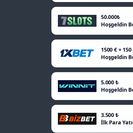
50.000₺
Hoşgeldin 
1500 € + 150
Hoşgeldin 
5.000 ₺
Hoşgeldin 
3.500 ₺
İlk Para Ya