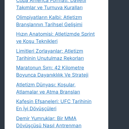
Copa America Formatı: Davetli
Takımlar ve Turnuva Kuralları
Olimpiyatların Kalbi: Atletizm
Branşlarının Tarihsel Gelişimi
Hızın Anatomisi: Atletizmde Sprint
ve Koşu Teknikleri
Limitleri Zorlayanlar: Atletizm
Tarihinin Unutulmaz Rekorları
Maratonun Sırrı: 42 Kilometre
Boyunca Dayanıklılık Ve Strateji
Atletizm Dünyası: Koşular,
Atlamalar ve Atma Branşları
Kafesin Efsaneleri: UFC Tarihinin
En İyi Dövüşçüleri
Demir Yumruklar: Bir MMA
Dövüşçüsü Nasıl Antrenman