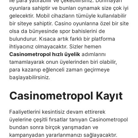
ile para yatırabilir ve çekebilirsiniz. Donmayan
oyunlara sahiptir ve bunları oynamak size çok iyi
gelecektir. Mobil cihazların tümüyle kullanılabilir
bir siteye sahiptir. Casino oyunlarına özel bir site
olsa da bünyesinde spor bahislerini de
bulundurur. Kısaca artık farklı bir platforma
ihtiyacınız olmayacaktır. Sizler hemen
Casinometropol hızlı üyelik
adımlarını
tamamlayarak onun üyelerinden biri olabilir,
para kazanıp eğlenceli zaman geçirmeye
başlayabilirsiniz.
Casinometropol Kayıt
Faaliyetlerini kesintisiz devam ettirerek
üyelerine çeşitli fırsatlar tanıyan Casinometropol
bundan sonra birçok yarışmadan ve
kampanyadan yararlanmanızı sağlayacaktır.