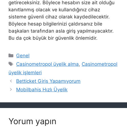
getireceksiniz. Böylece hesabın size ait olduğu
kanıtlanmış olacak ve kullandığınız cihaz
sisteme güvenli cihaz olarak kaydedilecektir.
Böylece hesap bilgilerinizi çaldırsanız bile
başkaları tarafından asla giriş yapılmayacaktır.
Bu da çok büyük bir güvenlik önlemidir.
Kategoriler
Genel
Etiketler
Casinometropol üyelik alma
,
Casinometropol
üyelik işlemleri
Betticket Giriş Yapamıyorum
Mobilbahis Hızlı Üyelik
Yorum yapın