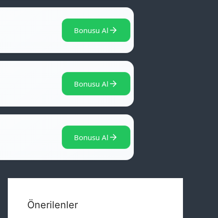
Bonusu Al
Bonusu Al
Bonusu Al
Önerilenler