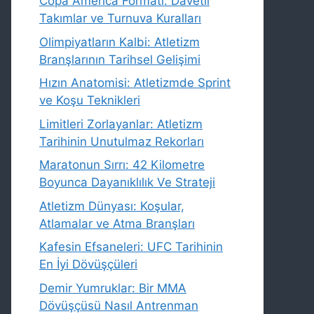
Copa America Formatı: Davetli
Takımlar ve Turnuva Kuralları
Olimpiyatların Kalbi: Atletizm
Branşlarının Tarihsel Gelişimi
Hızın Anatomisi: Atletizmde Sprint
ve Koşu Teknikleri
Limitleri Zorlayanlar: Atletizm
Tarihinin Unutulmaz Rekorları
Maratonun Sırrı: 42 Kilometre
Boyunca Dayanıklılık Ve Strateji
Atletizm Dünyası: Koşular,
Atlamalar ve Atma Branşları
Kafesin Efsaneleri: UFC Tarihinin
En İyi Dövüşçüleri
Demir Yumruklar: Bir MMA
Dövüşçüsü Nasıl Antrenman