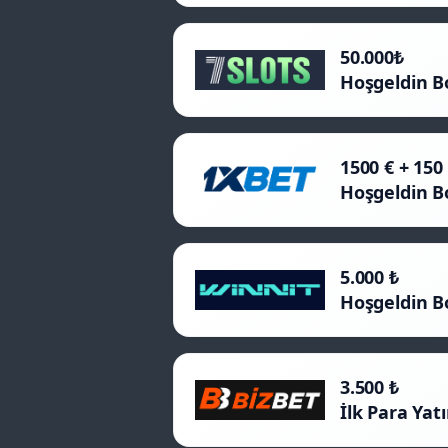
50.000₺
Hoşgeldin 
1500 € + 150
Hoşgeldin 
5.000 ₺
Hoşgeldin 
3.500 ₺
İlk Para Ya