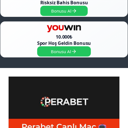
Risksiz Bahis Bonusu
Bonusu Al
10.000₺
Spor Hoş Geldin Bonusu
Bonusu Al