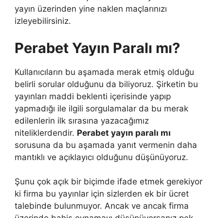
yayın üzerinden yine naklen maçlarınızı
izleyebilirsiniz.
Perabet Yayın Paralı mı?
Kullanıcıların bu aşamada merak etmiş olduğu
belirli sorular olduğunu da biliyoruz. Şirketin bu
yayınları maddi beklenti içerisinde yapıp
yapmadığı ile ilgili sorgulamalar da bu merak
edilenlerin ilk sırasına yazacağımız
niteliklerdendir.
Perabet yayın paralı mı
sorusuna da bu aşamada yanıt vermenin daha
mantıklı ve açıklayıcı olduğunu düşünüyoruz.
Şunu çok açık bir biçimde ifade etmek gerekiyor
ki firma bu yayınlar için sizlerden ek bir ücret
talebinde bulunmuyor. Ancak ve ancak firma