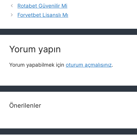
Rotabet Güvenilir Mi
Forvetbet Lisanslı Mı
Yorum yapın
Yorum yapabilmek için
oturum açmalısınız
.
Önerilenler