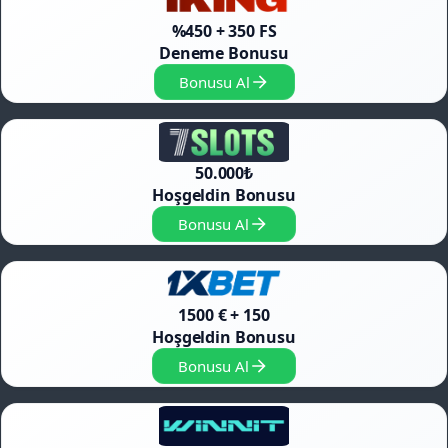
%450 + 350 FS
Deneme Bonusu
Bonusu Al
50.000₺
Hoşgeldin Bonusu
Bonusu Al
1500 € + 150
Hoşgeldin Bonusu
Bonusu Al