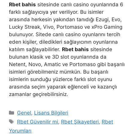
Rbet bahis
sitesinde canlı casino oyunlarında 6
farklı sağlayıcıya yer veriliyor. Bu isimler
arasında herkesin yakından tanıdığı Ezugi, Evo,
Lucky Streak, Vivo, Portomaso ve xPro Gaming
bulunuyor. Sitede canlı casino oyunlarını tercih
eden kişiler, diledikleri sağlayıcının oyunlarına
katılım sağlayabilirler.
Rbet bahis
sitesinde
bulunan klasik ve 3D slot oyunlarında da
Netent, Novo, Amatic ve Portomaso gibi başarılı
isimleri görebilmeniz mümkün. Bu başarılı
isimlerin sunduğu yüzlerce farklı slot oyunu
arasında seçim yaparak eğlenceli ve kazançlı
zamanlar geçirebilirsiniz.
Kategoriler
Genel
,
Lisans Bilgileri
Etiketler
Rbet Güvenilir mi
,
Rbet Şikayetleri
,
Rbet
Yorumları