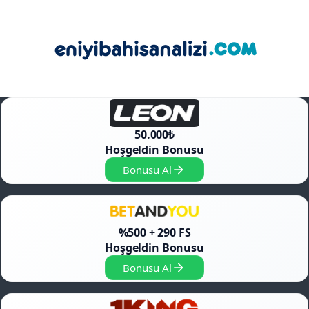
İçeriğe
atla
50.000₺
Hoşgeldin Bonusu
Bonusu Al
%500 + 290 FS
Hoşgeldin Bonusu
Bonusu Al