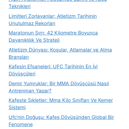
Teknikleri
Limitleri Zorlayanlar: Atletizm Tarihinin
Unutulmaz Rekorları
Maratonun Sırrı: 42 Kilometre Boyunca
Dayanıklılık Ve Strateji
Atletizm Dünyası: Koşular, Atlamalar ve Atma
Branşları
Kafesin Efsaneleri: UFC Tarihinin En İyi
Dövüşçüleri
Demir Yumruklar: Bir MMA Dövüşçüsü Nasıl
Antrenman Yapar?
Kafeste Sıkletler: Mma Kilo Sınıfları Ve Kemer
Sistemi
Ufc’nin Doğuşu: Kafes Dövüşünden Global Bir
Fenomene