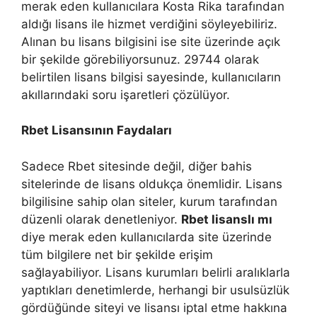
merak eden kullanıcılara Kosta Rika tarafından
aldığı lisans ile hizmet verdiğini söyleyebiliriz.
Alınan bu lisans bilgisini ise site üzerinde açık
bir şekilde görebiliyorsunuz. 29744 olarak
belirtilen lisans bilgisi sayesinde, kullanıcıların
akıllarındaki soru işaretleri çözülüyor.
Rbet Lisansının Faydaları
Sadece Rbet sitesinde değil, diğer bahis
sitelerinde de lisans oldukça önemlidir. Lisans
bilgilisine sahip olan siteler, kurum tarafından
düzenli olarak denetleniyor.
Rbet lisanslı mı
diye merak eden kullanıcılarda site üzerinde
tüm bilgilere net bir şekilde erişim
sağlayabiliyor. Lisans kurumları belirli aralıklarla
yaptıkları denetimlerde, herhangi bir usulsüzlük
gördüğünde siteyi ve lisansı iptal etme hakkına