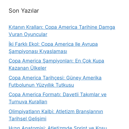
Son Yazılar
Kıtanın Kralları: Copa America Tarihine Damga
Vuran Oyuncular
İki Farklı Ekol: Copa America Ile Avrupa
Şampiyonası Kıyaslaması
Copa America Şampiyonları: En Çok Kupa
Kazanan Ülkeler
Copa America Tarihçesi: Güney Amerika
Futbolunun Yüzyıllık Tutkusu
Copa America Formatı: Davetli Takımlar ve
Turnuva Kuralları
Olimpiyatların Kalbi: Atletizm Branşlarının
Tarihsel Gelişimi
Hızın Anatomisi: Atletizmde Sprint ve Koşu