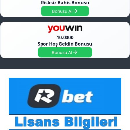
Risksiz Bahis Bonusu
Bonusu Al
10.000₺
Spor Hoş Geldin Bonusu
Bonusu Al