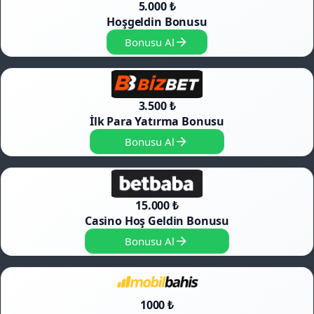
5.000 ₺
Hoşgeldin Bonusu
Bonusu Al
3.500 ₺
İlk Para Yatırma Bonusu
Bonusu Al
15.000 ₺
Casino Hoş Geldin Bonusu
Bonusu Al
1000 ₺