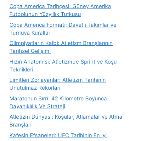
Copa America Tarihçesi: Güney Amerika
Futbolunun Yüzyıllık Tutkusu
Copa America Formatı: Davetli Takımlar ve
Turnuva Kuralları
Olimpiyatların Kalbi: Atletizm Branşlarının
Tarihsel Gelişimi
Hızın Anatomisi: Atletizmde Sprint ve Koşu
Teknikleri
Limitleri Zorlayanlar: Atletizm Tarihinin
Unutulmaz Rekorları
Maratonun Sırrı: 42 Kilometre Boyunca
Dayanıklılık Ve Strateji
Atletizm Dünyası: Koşular, Atlamalar ve Atma
Branşları
Kafesin Efsaneleri: UFC Tarihinin En İyi