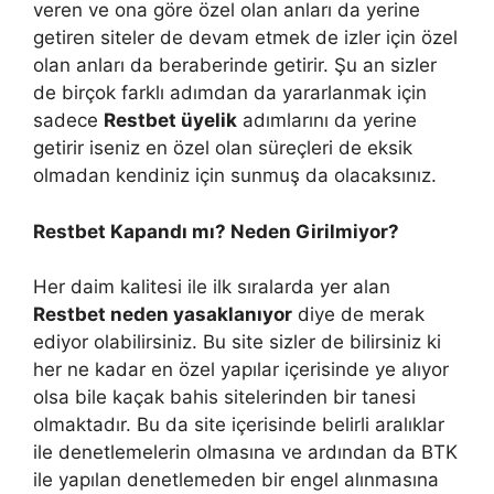
veren ve ona göre özel olan anları da yerine
getiren siteler de devam etmek de izler için özel
olan anları da beraberinde getirir. Şu an sizler
de birçok farklı adımdan da yararlanmak için
sadece
Restbet üyelik
adımlarını da yerine
getirir iseniz en özel olan süreçleri de eksik
olmadan kendiniz için sunmuş da olacaksınız.
Restbet Kapandı mı? Neden Girilmiyor?
Her daim kalitesi ile ilk sıralarda yer alan
Restbet neden yasaklanıyor
diye de merak
ediyor olabilirsiniz. Bu site sizler de bilirsiniz ki
her ne kadar en özel yapılar içerisinde ye alıyor
olsa bile kaçak bahis sitelerinden bir tanesi
olmaktadır. Bu da site içerisinde belirli aralıklar
ile denetlemelerin olmasına ve ardından da BTK
ile yapılan denetlemeden bir engel alınmasına