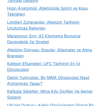
Tarihsel Gelişimi
Hızın Anatomisi: Atletizmde Sprint ve Koşu
Teknikleri
Limitleri Zorlayanlar: Atletizm Tarihinin
Unutulmaz Rekorları
Maratonun Sırrı: 42 Kilometre Boyunca
Dayanıklılık Ve Strateji
Atletizm Dünyası: Koşular, Atlamalar ve Atma
Branşları
Kafesin Efsaneleri: UFC Tarihinin En İyi
Dövüşçüleri
Demir Yumruklar: Bir MMA Dövüşçüsü Nasıl
Antrenman Yapar?
Kafeste Sıkletler: Mma Kilo Sınıfları Ve Kemer
Sistemi
Ufc’nin Doğuşu: Kafes Dövüşünden Global Bir