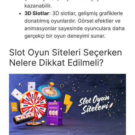
kazanabilir.
3D Slotlar
: 3D slotlar, gelişmiş grafiklerle
donatılmış oyunlardır. Görsel efektler ve
animasyonlar sayesinde oyunculara daha
gerçekçi bir oyun deneyimi sunar.
Slot Oyun Siteleri Seçerken
Nelere Dikkat Edilmeli?