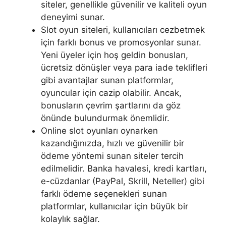
siteler, genellikle güvenilir ve kaliteli oyun
deneyimi sunar.
Slot oyun siteleri, kullanıcıları cezbetmek
için farklı bonus ve promosyonlar sunar.
Yeni üyeler için hoş geldin bonusları,
ücretsiz dönüşler veya para iade teklifleri
gibi avantajlar sunan platformlar,
oyuncular için cazip olabilir. Ancak,
bonusların çevrim şartlarını da göz
önünde bulundurmak önemlidir.
Online slot oyunları oynarken
kazandığınızda, hızlı ve güvenilir bir
ödeme yöntemi sunan siteler tercih
edilmelidir. Banka havalesi, kredi kartları,
e-cüzdanlar (PayPal, Skrill, Neteller) gibi
farklı ödeme seçenekleri sunan
platformlar, kullanıcılar için büyük bir
kolaylık sağlar.