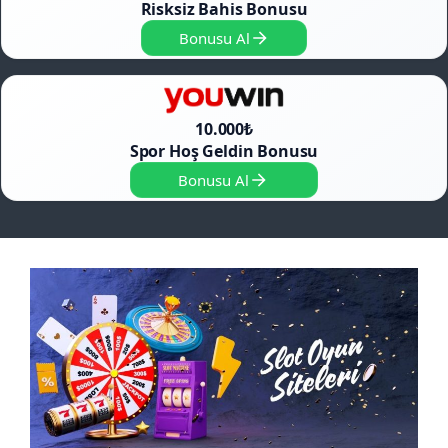
Risksiz Bahis Bonusu
Bonusu Al
10.000₺
Spor Hoş Geldin Bonusu
Bonusu Al