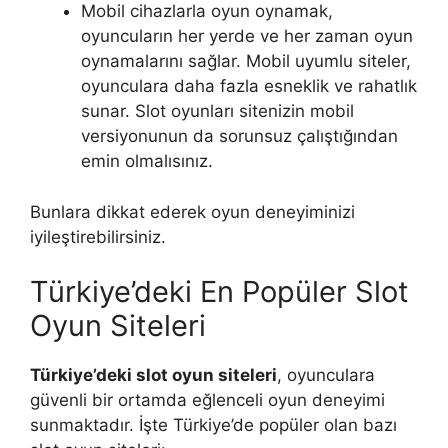
Mobil cihazlarla oyun oynamak,
oyuncuların her yerde ve her zaman oyun
oynamalarını sağlar. Mobil uyumlu siteler,
oyunculara daha fazla esneklik ve rahatlık
sunar. Slot oyunları sitenizin mobil
versiyonunun da sorunsuz çalıştığından
emin olmalısınız.
Bunlara dikkat ederek oyun deneyiminizi
iyileştirebilirsiniz.
Türkiye’deki En Popüler Slot
Oyun Siteleri
Türkiye’deki slot oyun siteleri
, oyunculara
güvenli bir ortamda eğlenceli oyun deneyimi
sunmaktadır. İşte Türkiye’de popüler olan bazı