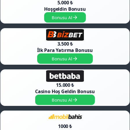
5.000 ₺
Hoşgeldin Bonusu
Bonusu Al
3.500 ₺
İlk Para Yatırma Bonusu
Bonusu Al
15.000 ₺
Casino Hoş Geldin Bonusu
Bonusu Al
1000 ₺