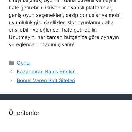
siteyi seçmek, oyunları daha güvenli ve keyifli
hale getirebilir. Güvenilir, lisanslı platformlar,
geniş oyun seçenekleri, cazip bonuslar ve mobil
uyumluluk gibi özellikler, slot oyunlarını daha
erişilebilir ve eğlenceli hale getirebilir.
Unutmayın, her zaman bütçenize göre oynayın
ve eğlencenin tadını çıkarın!
Kategoriler
Genel
Kazandıran Bahis Siteleri
Bonus Veren Slot Siteleri
Önerilenler