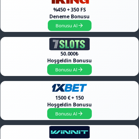
%450 + 350 FS
Deneme Bonusu
Bonusu Al
50.000₺
Hoşgeldin Bonusu
Bonusu Al
1500 € + 150
Hoşgeldin Bonusu
Bonusu Al