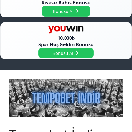
Risksiz Bahis Bonusu
Bonusu Al
10.000₺
Spor Hoş Geldin Bonusu
Bonusu Al