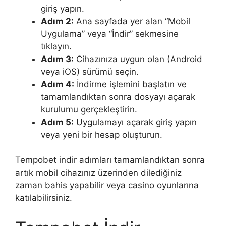
giriş yapın.
Adım 2:
Ana sayfada yer alan “Mobil
Uygulama” veya “İndir” sekmesine
tıklayın.
Adım 3:
Cihazınıza uygun olan (Android
veya iOS) sürümü seçin.
Adım 4:
İndirme işlemini başlatın ve
tamamlandıktan sonra dosyayı açarak
kurulumu gerçekleştirin.
Adım 5:
Uygulamayı açarak giriş yapın
veya yeni bir hesap oluşturun.
Tempobet indir adımları tamamlandıktan sonra
artık mobil cihazınız üzerinden dilediğiniz
zaman bahis yapabilir veya casino oyunlarına
katılabilirsiniz.