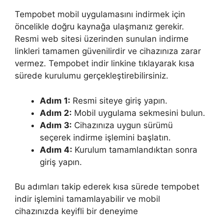
Tempobet mobil uygulamasını indirmek için
öncelikle doğru kaynağa ulaşmanız gerekir.
Resmi web sitesi üzerinden sunulan indirme
linkleri tamamen güvenilirdir ve cihazınıza zarar
vermez. Tempobet indir linkine tıklayarak kısa
sürede kurulumu gerçekleştirebilirsiniz.
Adım 1:
Resmi siteye giriş yapın.
Adım 2:
Mobil uygulama sekmesini bulun.
Adım 3:
Cihazınıza uygun sürümü
seçerek indirme işlemini başlatın.
Adım 4:
Kurulum tamamlandıktan sonra
giriş yapın.
Bu adımları takip ederek kısa sürede tempobet
indir işlemini tamamlayabilir ve mobil
cihazınızda keyifli bir deneyime