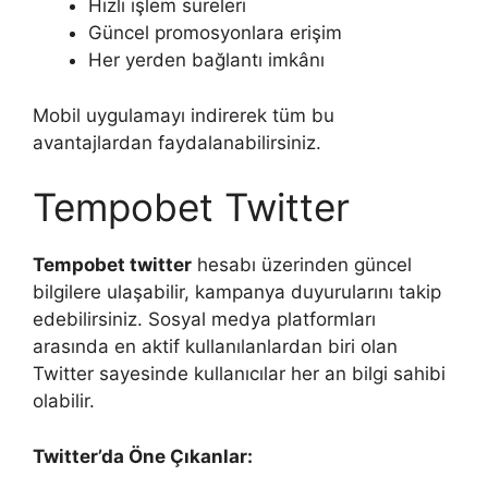
Hızlı işlem süreleri
Güncel promosyonlara erişim
Her yerden bağlantı imkânı
Mobil uygulamayı indirerek tüm bu
avantajlardan faydalanabilirsiniz.
Tempobet Twitter
Tempobet twitter
hesabı üzerinden güncel
bilgilere ulaşabilir, kampanya duyurularını takip
edebilirsiniz. Sosyal medya platformları
arasında en aktif kullanılanlardan biri olan
Twitter sayesinde kullanıcılar her an bilgi sahibi
olabilir.
Twitter’da Öne Çıkanlar: