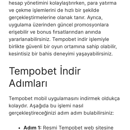
hesap yönetimini kolaylaştırırken, para yatırma
ve çekme işlemlerini de hızlı bir şekilde
gerçekleştirmelerine olanak tanır. Ayrıca,
uygulama üzerinden güncel promosyonlara
erişebilir ve bonus fırsatlarından anında
yararlanabilirsiniz. Tempobet indir işlemiyle
birlikte güvenli bir oyun ortamına sahip olabilir,
kesintisiz bir bahis deneyimi yaşayabilirsiniz.
Tempobet İndir
Adımları
Tempobet mobil uygulamasını indirmek oldukça
kolaydır. Aşağıda bu işlemi nasıl
gerçekleştireceğinizi adım adım bulabilirsiniz:
Adım 1:
Resmi Tempobet web sitesine