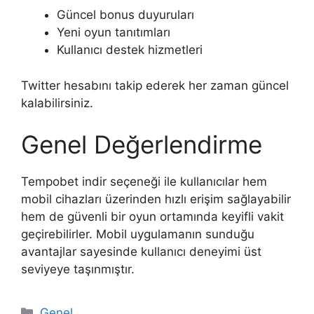
Güncel bonus duyuruları
Yeni oyun tanıtımları
Kullanıcı destek hizmetleri
Twitter hesabını takip ederek her zaman güncel
kalabilirsiniz.
Genel Değerlendirme
Tempobet indir seçeneği ile kullanıcılar hem
mobil cihazları üzerinden hızlı erişim sağlayabilir
hem de güvenli bir oyun ortamında keyifli vakit
geçirebilirler. Mobil uygulamanın sunduğu
avantajlar sayesinde kullanıcı deneyimi üst
seviyeye taşınmıştır.
Kategoriler
Genel