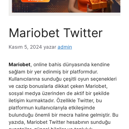
Mariobet Twitter
Kasım 5, 2024
yazar
admin
Mariobet
, online bahis dünyasında kendine
sağlam bir yer edinmiş bir platformdur.
Kullanıcılarına sunduğu çeşitli oyun seçenekleri
ve cazip bonuslarla dikkat çeken Mariobet,
sosyal medya üzerinden de aktif bir şekilde
iletişim kurmaktadır. Özellikle Twitter, bu
platformun kullanıcılarıyla etkileşimde
bulunduğu önemli bir mecra haline gelmiştir. Bu
yazıda, Mariobet Twitter hesabının sunduğu