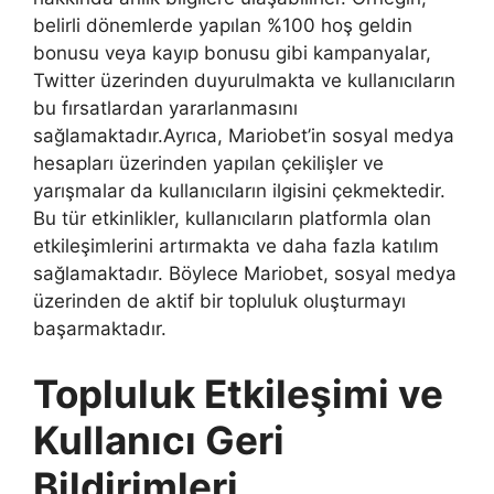
belirli dönemlerde yapılan %100 hoş geldin
bonusu veya kayıp bonusu gibi kampanyalar,
Twitter üzerinden duyurulmakta ve kullanıcıların
bu fırsatlardan yararlanmasını
sağlamaktadır.Ayrıca, Mariobet’in sosyal medya
hesapları üzerinden yapılan çekilişler ve
yarışmalar da kullanıcıların ilgisini çekmektedir.
Bu tür etkinlikler, kullanıcıların platformla olan
etkileşimlerini artırmakta ve daha fazla katılım
sağlamaktadır. Böylece Mariobet, sosyal medya
üzerinden de aktif bir topluluk oluşturmayı
başarmaktadır.
Topluluk Etkileşimi ve
Kullanıcı Geri
Bildirimleri