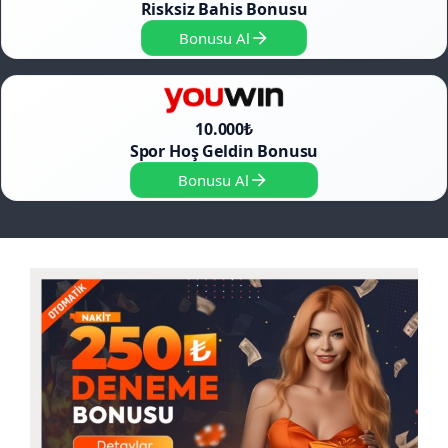
Risksiz Bahis Bonusu
Bonusu Al
10.000₺
Spor Hoş Geldin Bonusu
Bonusu Al