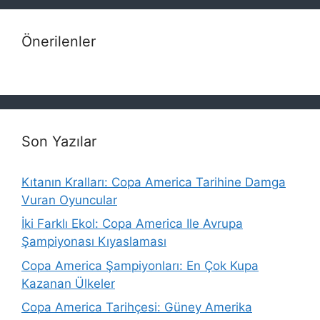
Önerilenler
Son Yazılar
Kıtanın Kralları: Copa America Tarihine Damga
Vuran Oyuncular
İki Farklı Ekol: Copa America Ile Avrupa
Şampiyonası Kıyaslaması
Copa America Şampiyonları: En Çok Kupa
Kazanan Ülkeler
Copa America Tarihçesi: Güney Amerika