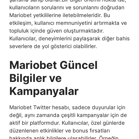
kullanıcıların sorularını ve sorunlarını doğrudan
Mariobet yetkililerine iletebilmeleridir. Bu
etkileşim, kullanıcı memnuniyetini artırmakta ve
topluluk içinde güven oluşturmaktadır.
Kullanıcılar, deneyimlerini paylaşarak diğer bahis
severlere de yol gösterici olabilirler.
Mariobet Güncel
Bilgiler ve
Kampanyalar
Mariobet Twitter hesabı, sadece duyurular için
değil, aynı zamanda çeşitli kampanyalar için de
aktif bir platformdur. Kullanıcılar, özel günlerde
düzenlenen etkinlikler ve bonus fırsatları
hakkında anlık bilgilere ulaşabilirler. Örneğin,