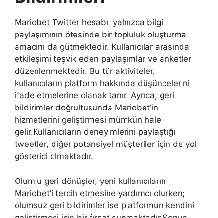
Mariobet Twitter hesabı, yalnızca bilgi
paylaşımının ötesinde bir topluluk oluşturma
amacını da gütmektedir. Kullanıcılar arasında
etkileşimi teşvik eden paylaşımlar ve anketler
düzenlenmektedir. Bu tür aktiviteler,
kullanıcıların platform hakkında düşüncelerini
ifade etmelerine olanak tanır. Ayrıca, geri
bildirimler doğrultusunda Mariobet’in
hizmetlerini geliştirmesi mümkün hale
gelir.Kullanıcıların deneyimlerini paylaştığı
tweetler, diğer potansiyel müşteriler için de yol
gösterici olmaktadır.
Olumlu geri dönüşler, yeni kullanıcıların
Mariobet’i tercih etmesine yardımcı olurken;
olumsuz geri bildirimler ise platformun kendini
geliştirmesi için bir fırsat sunmaktadır.Sonuç