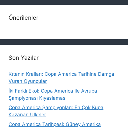
Önerilenler
Son Yazılar
Kıtanın Kralları: Copa America Tarihine Damga
Vuran Oyuncular
İki Farklı Ekol: Copa America Ile Avrupa
Şampiyonası Kıyaslaması
Copa America Şampiyonları: En Çok Kupa
Kazanan Ülkeler
Copa America Tarihçesi: Güney Amerika