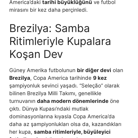
America’daki
tarihi büyüklüğünü
ve futbol
mirasını bir kez daha perçinledi.
Brezilya: Samba
Ritimleriyle Kupalara
Koşan Dev
Güney Amerika futbolunun
bir diğer devi
olan
Brezilya
, Copa America tarihinde
9 kez
şampiyonluk sevinci yaşadı. “Seleção” olarak
bilinen Brezilya Milli Takımı, genellikle
turnuvanın
daha modern dönemlerinde
öne
çıktı. Dünya Kupası’ndaki mutlak
dominasyonlarına kıyasla Copa America’da
daha az şampiyonlukları olsa da, kazandıkları
her kupa,
samba ritimleriyle, büyüleyici