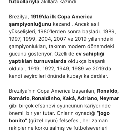
futbollarıyla
akıllara kazındı.
Brezilya,
1919’da ilk Copa America
şampiyonluğunu
kazandı. Ancak asıl
yükselişleri, 1980’lerden sonra başladı. 1989,
1997, 1999, 2004, 2007 ve 2019 yıllarındaki
şampiyonlukları, takımın modern dönemdeki
gücünü gösteriyor. Özellikle
ev sahipliği
yaptıkları turnuvalarda
oldukça başarılı
oldular; 1919, 1922, 1949, 1989 ve 2019’da
kendi seyircileri önünde kupayı kaldırdılar.
Brezilya’nın Copa America başarıları,
Ronaldo,
Romário, Ronaldinho, Kaká, Adriano, Neymar
gibi birçok efsanevi oyuncunun kariyerinde
önemli bir yer tutar. Onların oynadığı
“jogo
bonito”
(güzel oyun) felsefesi, her zaman
rakiplerine korku salmış ve futbolseverleri