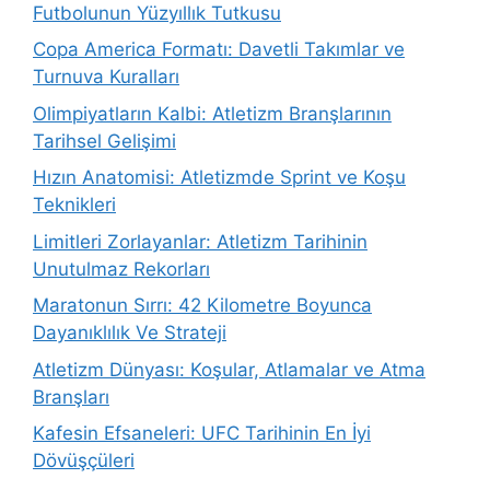
Futbolunun Yüzyıllık Tutkusu
Copa America Formatı: Davetli Takımlar ve
Turnuva Kuralları
Olimpiyatların Kalbi: Atletizm Branşlarının
Tarihsel Gelişimi
Hızın Anatomisi: Atletizmde Sprint ve Koşu
Teknikleri
Limitleri Zorlayanlar: Atletizm Tarihinin
Unutulmaz Rekorları
Maratonun Sırrı: 42 Kilometre Boyunca
Dayanıklılık Ve Strateji
Atletizm Dünyası: Koşular, Atlamalar ve Atma
Branşları
Kafesin Efsaneleri: UFC Tarihinin En İyi
Dövüşçüleri