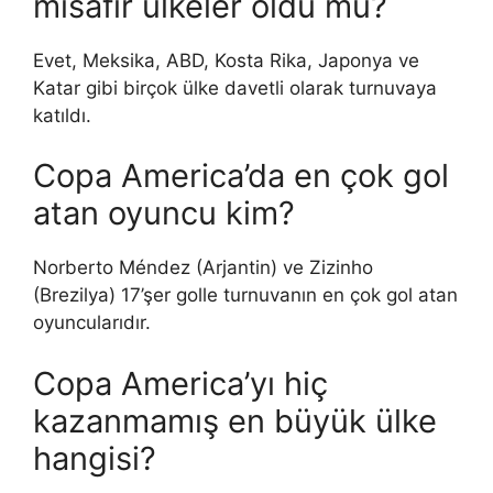
misafir ülkeler oldu mu?
Evet, Meksika, ABD, Kosta Rika, Japonya ve
Katar gibi birçok ülke davetli olarak turnuvaya
katıldı.
Copa America’da en çok gol
atan oyuncu kim?
Norberto Méndez (Arjantin) ve Zizinho
(Brezilya) 17’şer golle turnuvanın en çok gol atan
oyuncularıdır.
Copa America’yı hiç
kazanmamış en büyük ülke
hangisi?