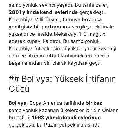
şampiyonluk sevinci yaşadı. Bu tarihi zafer,
2001 yılında kendi evlerinde
gerçekleşti.
Kolombiya Milli Takımı, turnuva boyunca
yenilgisiz bir performans
sergileyerek finale
yükseldi ve finalde Meksika’yı 1-0 mağlup
ederek kupayı kaldırdı. Bu şampiyonluk,
Kolombiya futbolu için büyük bir gurur kaynağı
oldu ve ülkenin futbol tarihindeki en önemli
başarılarından biri olarak kayıtlara geçti.
## Bolivya: Yüksek İrtifanın
Gücü
Bolivya
, Copa America tarihinde
bir kez
şampiyonluk kazanan ülkelerden biridir. Onların
bu zaferi,
1963 yılında kendi evlerinde
gerçekleşti. La Paz’ın yüksek irtifasında