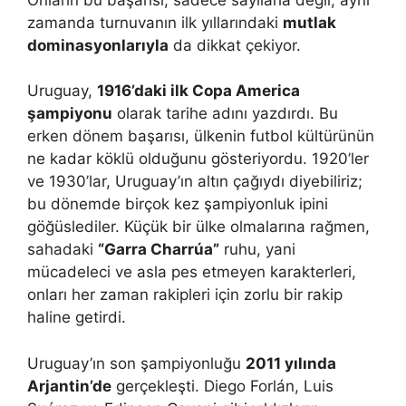
zamanda turnuvanın ilk yıllarındaki
mutlak
dominasyonlarıyla
da dikkat çekiyor.
Uruguay,
1916’daki ilk Copa America
şampiyonu
olarak tarihe adını yazdırdı. Bu
erken dönem başarısı, ülkenin futbol kültürünün
ne kadar köklü olduğunu gösteriyordu. 1920’ler
ve 1930’lar, Uruguay’ın altın çağıydı diyebiliriz;
bu dönemde birçok kez şampiyonluk ipini
göğüslediler. Küçük bir ülke olmalarına rağmen,
sahadaki
“Garra Charrúa”
ruhu, yani
mücadeleci ve asla pes etmeyen karakterleri,
onları her zaman rakipleri için zorlu bir rakip
haline getirdi.
Uruguay’ın son şampiyonluğu
2011 yılında
Arjantin’de
gerçekleşti. Diego Forlán, Luis