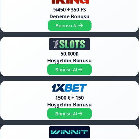
%450 + 350 FS
Deneme Bonusu
Bonusu Al
50.000₺
Hoşgeldin Bonusu
Bonusu Al
1500 € + 150
Hoşgeldin Bonusu
Bonusu Al