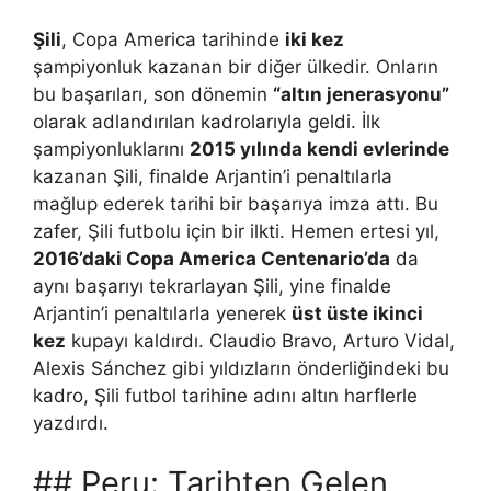
Şili
, Copa America tarihinde
iki kez
şampiyonluk kazanan bir diğer ülkedir. Onların
bu başarıları, son dönemin
“altın jenerasyonu”
olarak adlandırılan kadrolarıyla geldi. İlk
şampiyonluklarını
2015 yılında kendi evlerinde
kazanan Şili, finalde Arjantin’i penaltılarla
mağlup ederek tarihi bir başarıya imza attı. Bu
zafer, Şili futbolu için bir ilkti. Hemen ertesi yıl,
2016’daki Copa America Centenario’da
da
aynı başarıyı tekrarlayan Şili, yine finalde
Arjantin’i penaltılarla yenerek
üst üste ikinci
kez
kupayı kaldırdı. Claudio Bravo, Arturo Vidal,
Alexis Sánchez gibi yıldızların önderliğindeki bu
kadro, Şili futbol tarihine adını altın harflerle
yazdırdı.
## Peru: Tarihten Gelen