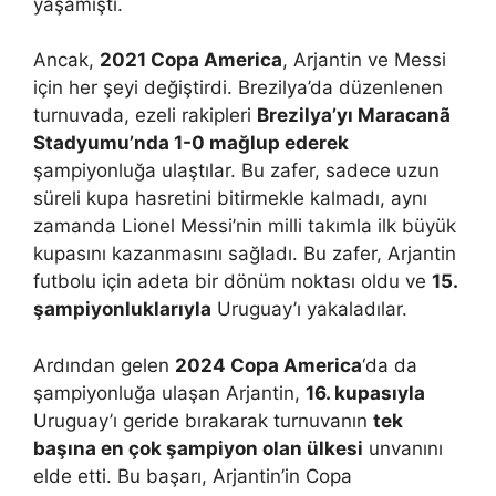
yaşamıştı.
Ancak,
2021 Copa America
, Arjantin ve Messi
için her şeyi değiştirdi. Brezilya’da düzenlenen
turnuvada, ezeli rakipleri
Brezilya’yı Maracanã
Stadyumu’nda 1-0 mağlup ederek
şampiyonluğa ulaştılar. Bu zafer, sadece uzun
süreli kupa hasretini bitirmekle kalmadı, aynı
zamanda Lionel Messi’nin milli takımla ilk büyük
kupasını kazanmasını sağladı. Bu zafer, Arjantin
futbolu için adeta bir dönüm noktası oldu ve
15.
şampiyonluklarıyla
Uruguay’ı yakaladılar.
Ardından gelen
2024 Copa America
‘da da
şampiyonluğa ulaşan Arjantin,
16. kupasıyla
Uruguay’ı geride bırakarak turnuvanın
tek
başına en çok şampiyon olan ülkesi
unvanını
elde etti. Bu başarı, Arjantin’in Copa