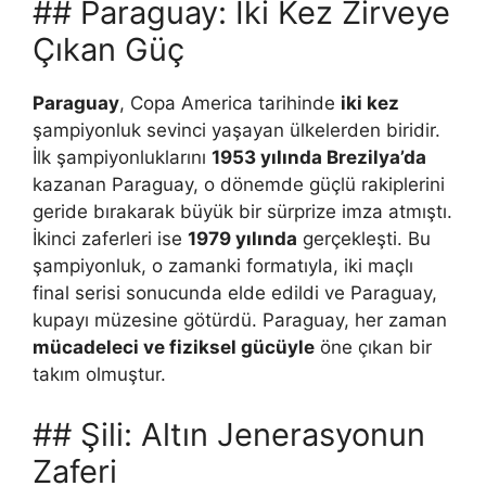
## Paraguay: İki Kez Zirveye
Çıkan Güç
Paraguay
, Copa America tarihinde
iki kez
şampiyonluk sevinci yaşayan ülkelerden biridir.
İlk şampiyonluklarını
1953 yılında Brezilya’da
kazanan Paraguay, o dönemde güçlü rakiplerini
geride bırakarak büyük bir sürprize imza atmıştı.
İkinci zaferleri ise
1979 yılında
gerçekleşti. Bu
şampiyonluk, o zamanki formatıyla, iki maçlı
final serisi sonucunda elde edildi ve Paraguay,
kupayı müzesine götürdü. Paraguay, her zaman
mücadeleci ve fiziksel gücüyle
öne çıkan bir
takım olmuştur.
## Şili: Altın Jenerasyonun
Zaferi