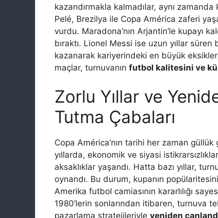
kazandırmakla kalmadılar, aynı zamanda kup
Pelé, Brezilya ile Copa América zaferi y
vurdu. Maradona’nın Arjantin’le kupayı k
bıraktı. Lionel Messi ise uzun yıllar süre
kazanarak kariyerindeki en büyük eksiklerd
maçlar, turnuvanın
futbol kalitesini ve kü
Zorlu Yıllar ve Yenid
Tutma Çabaları
Copa América’nın tarihi her zaman güllük gü
yıllarda, ekonomik ve siyasi istikrarsızlı
aksaklıklar yaşandı. Hatta bazı yıllar, tu
oynandı. Bu durum, kupanın popülaritesi
Amerika futbol camiasının kararlılığı say
1980’lerin sonlarından itibaren, turnuva te
pazarlama stratejileriyle
yeniden canlandı