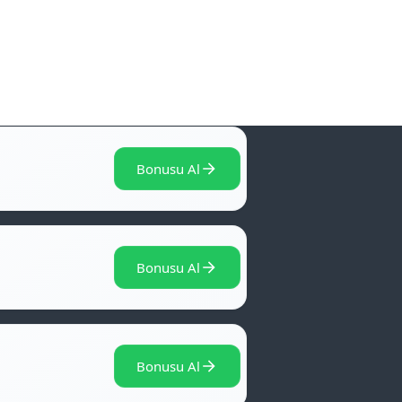
Bonusu Al
Bonusu Al
Bonusu Al