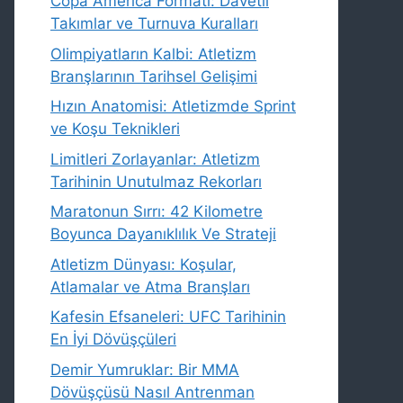
Copa America Formatı: Davetli
Takımlar ve Turnuva Kuralları
Olimpiyatların Kalbi: Atletizm
Branşlarının Tarihsel Gelişimi
Hızın Anatomisi: Atletizmde Sprint
ve Koşu Teknikleri
Limitleri Zorlayanlar: Atletizm
Tarihinin Unutulmaz Rekorları
Maratonun Sırrı: 42 Kilometre
Boyunca Dayanıklılık Ve Strateji
Atletizm Dünyası: Koşular,
Atlamalar ve Atma Branşları
Kafesin Efsaneleri: UFC Tarihinin
En İyi Dövüşçüleri
Demir Yumruklar: Bir MMA
Dövüşçüsü Nasıl Antrenman