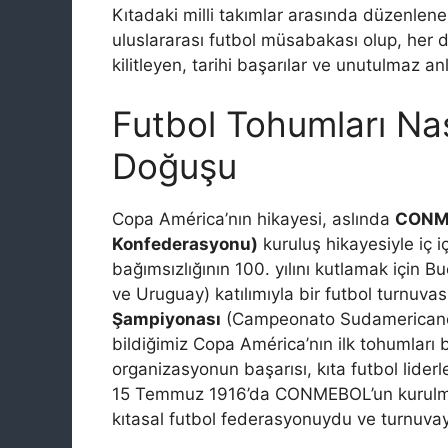
Kıtadaki milli takımlar arasında düzenlen
uluslararası futbol müsabakası olup, her d
kilitleyen, tarihi başarılar ve unutulmaz an
Futbol Tohumları Nasıl
Doğuşu
Copa América’nın hikayesi, aslında
CONME
Konfederasyonu)
kuruluş hikayesiyle iç i
bağımsızlığının 100. yılını kutlamak için Bu
ve Uruguay) katılımıyla bir futbol turnuva
Şampiyonası
(Campeonato Sudamericano d
bildiğimiz Copa América’nın ilk tohumları 
organizasyonun başarısı, kıta futbol liderl
15 Temmuz 1916’da CONMEBOL’un kurulmasın
kıtasal futbol federasyonuydu ve turnuvay