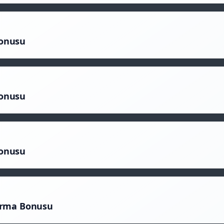
Bonusu
Bonusu
Bonusu
tırma Bonusu