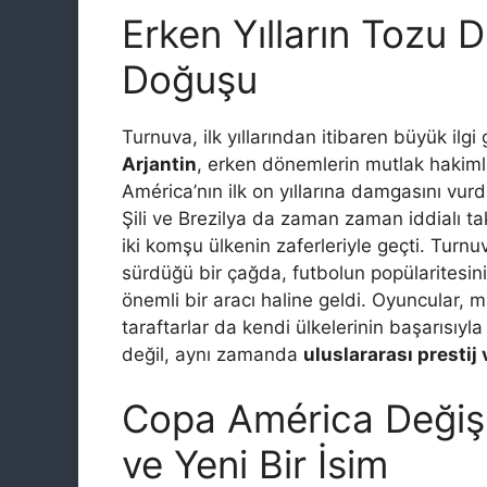
Erken Yılların Tozu 
Doğuşu
Turnuva, ilk yıllarından itibaren büyük ilg
Arjantin
, erken dönemlerin mutlak hakimle
América’nın ilk on yıllarına damgasını vur
Şili ve Brezilya da zaman zaman iddialı takı
iki komşu ülkenin zaferleriyle geçti. Tu
sürdüğü bir çağda, futbolun popülaritesini 
önemli bir aracı haline geldi. Oyuncular,
taraftarlar da kendi ülkelerinin başarısı
değil, aynı zamanda
uluslararası prestij
Copa América Değişi
ve Yeni Bir İsim