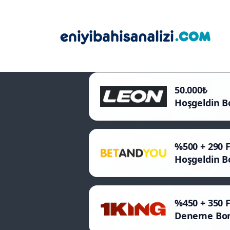
İçeriğe
atla
50.000₺
Hoşgeldin 
%500 + 290 
Hoşgeldin 
%450 + 350 
Deneme Bo