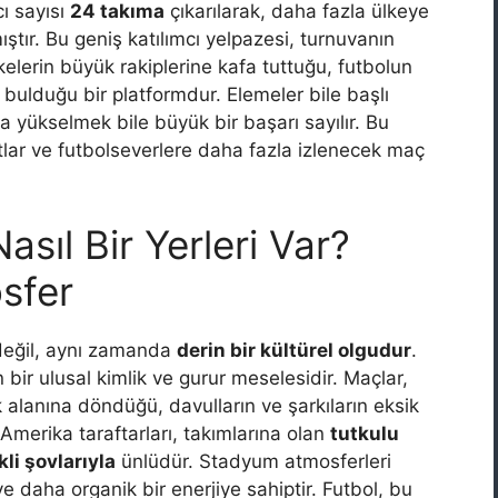
cı sayısı
24 takıma
çıkarılarak, daha fazla ülkeye
ıştır. Bu geniş katılımcı yelpazesi, turnuvanın
lkelerin büyük rakiplerine kafa tuttuğu, futbolun
 bulduğu bir platformdur. Elemeler bile başlı
a yükselmek bile büyük bir başarı sayılır. Bu
lar ve futbolseverlere daha fazla izlenecek maç
asıl Bir Yerleri Var?
osfer
değil, aynı zamanda
derin bir kültürel olgudur
.
bir ulusal kimlik ve gurur meselesidir. Maçlar,
ik alanına döndüğü, davulların ve şarkıların eksik
 Amerika taraftarları, takımlarına olan
tutkulu
kli şovlarıyla
ünlüdür. Stadyum atmosferleri
e daha organik bir enerjiye sahiptir. Futbol, bu