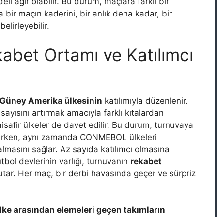
li ağır olabilir. Bu durum, maçlara farklı bir
da bir maçın kaderini, bir anlık deha kadar, bir
elirleyebilir.
kabet Ortamı ve Katılımcı
 Güney Amerika ülkesinin
katılımıyla düzenlenir.
ayısını artırmak amacıyla farklı kıtalardan
safir ülkeler de davet edilir. Bu durum, turnuvaya
sağlarken, aynı zamanda CONMEBOL ülkeleri
lmasını sağlar. Az sayıda katılımcı olmasına
tbol devlerinin varlığı, turnuvanın
rekabet
utar. Her maç, bir derbi havasında geçer ve sürpriz
lke arasından elemeleri geçen takımların