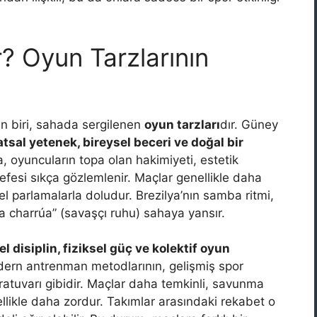
? Oyun Tarzlarının
dan biri, sahada sergilenen
oyun tarzları
dır. Güney
tsal yetenek, bireysel beceri ve doğal bir
 oyuncuların topa olan hakimiyeti, estetik
sefesi sıkça gözlemlenir. Maçlar genellikle daha
el parlamalarla doludur. Brezilya’nın samba ritmi,
ra charrúa” (savaşçı ruhu) sahaya yansır.
el disiplin, fiziksel güç ve kolektif oyun
dern antrenman metodlarının, gelişmiş spor
oratuvarı gibidir. Maçlar daha temkinli, savunma
likle daha zordur. Takımlar arasındaki rekabet o