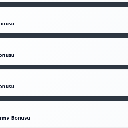
Bonusu
Bonusu
Bonusu
tırma Bonusu