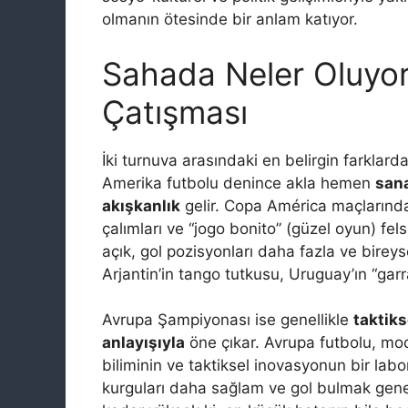
olmanın ötesinde bir anlam katıyor.
Sahada Neler Oluyor
Çatışması
İki turnuva arasındaki en belirgin farklar
Amerika futbolu denince akla hemen
sana
akışkanlık
gelir. Copa América maçlarında,
çalımları ve “jogo bonito” (güzel oyun) fel
açık, gol pozisyonları daha fazla ve bireys
Arjantin’in tango tutkusu, Uruguay’ın “gar
Avrupa Şampiyonası ise genellikle
taktiks
anlayışıyla
öne çıkar. Avrupa futbolu, mo
biliminin ve taktiksel inovasyonun bir lab
kurguları daha sağlam ve gol bulmak genel