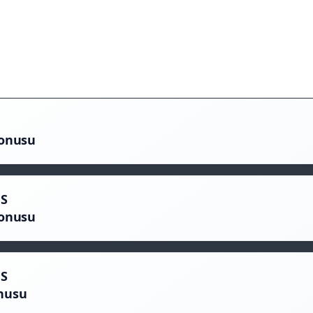
Bonusu
FS
Bonusu
FS
nusu