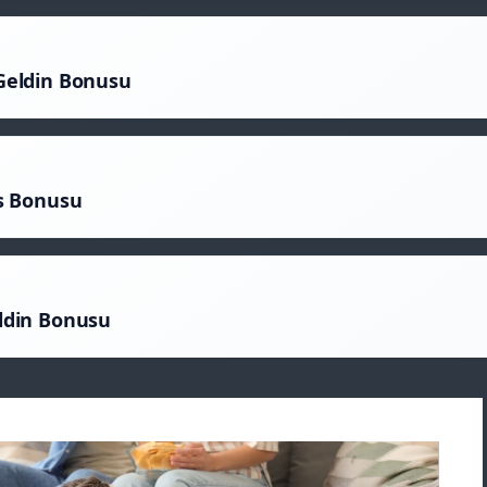
Geldin Bonusu
is Bonusu
ldin Bonusu