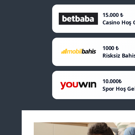
15.000 ₺
Casino Hoş 
1000 ₺
Risksiz Bah
10.000₺
Spor Hoş Ge