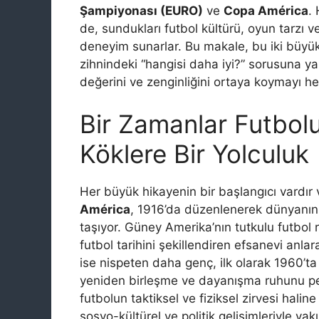
Şampiyonası (EURO)
ve
Copa América
. 
de, sundukları futbol kültürü, oyun tarzı 
deneyim sunarlar. Bu makale, bu iki büyük 
zihnindeki “hangisi daha iyi?” sorusuna ya
değerini ve zenginliğini ortaya koymayı he
Bir Zamanlar Futbolu
Köklere Bir Yolculuk
Her büyük hikayenin bir başlangıcı vardır v
América
, 1916’da düzenlenerek dünyanın 
taşıyor. Güney Amerika’nın tutkulu futbol 
futbol tarihini şekillendiren efsanevi anl
ise nispeten daha genç, ilk olarak 1960’t
yeniden birleşme ve dayanışma ruhunu pe
futbolun taktiksel ve fiziksel zirvesi haline
sosyo-kültürel ve politik gelişimleriyle yakı