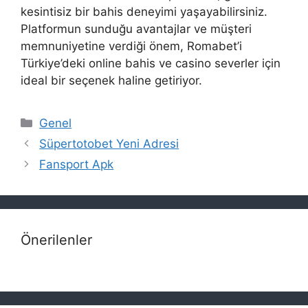
kesintisiz bir bahis deneyimi yaşayabilirsiniz.
Platformun sunduğu avantajlar ve müşteri
memnuniyetine verdiği önem, Romabet’i
Türkiye’deki online bahis ve casino severler için
ideal bir seçenek haline getiriyor.
Kategoriler
Genel
Süpertotobet Yeni Adresi
Fansport Apk
Önerilenler