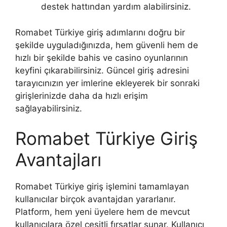
destek hattından yardım alabilirsiniz.
Romabet Türkiye giriş adımlarını doğru bir
şekilde uyguladığınızda, hem güvenli hem de
hızlı bir şekilde bahis ve casino oyunlarının
keyfini çıkarabilirsiniz. Güncel giriş adresini
tarayıcınızın yer imlerine ekleyerek bir sonraki
girişlerinizde daha da hızlı erişim
sağlayabilirsiniz.
Romabet Türkiye Giriş
Avantajları
Romabet Türkiye giriş işlemini tamamlayan
kullanıcılar birçok avantajdan yararlanır.
Platform, hem yeni üyelere hem de mevcut
kullanıcılara özel çeşitli fırsatlar sunar. Kullanıcı