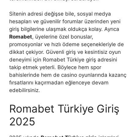
Sitenin adresi değişse bile, sosyal medya
hesapları ve güvenilir forumlar üzerinden yeni
giriş bilgilerine ulaşmak oldukça kolay. Ayrıca
Romabet
, üyelerine özel bonuslar,
promosyonlar ve hızlı ödeme seçenekleriyle de
dikkat çekiyor. Güvenli giriş ve kesintisiz oyun
deneyimi için Romabet Türkiye giriş adresini
takip etmek yeterli. Böylece hem spor
bahislerinde hem de casino oyunlarında kazanç
fırsatlarını kaçırmadan eğlenceye devam
edebilirsiniz.
Romabet Türkiye Giriş
2025