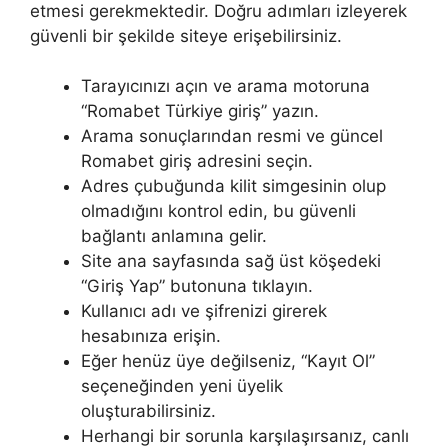
etmesi gerekmektedir. Doğru adımları izleyerek
güvenli bir şekilde siteye erişebilirsiniz.
Tarayıcınızı açın ve arama motoruna
“Romabet Türkiye giriş” yazın.
Arama sonuçlarından resmi ve güncel
Romabet giriş adresini seçin.
Adres çubuğunda kilit simgesinin olup
olmadığını kontrol edin, bu güvenli
bağlantı anlamına gelir.
Site ana sayfasında sağ üst köşedeki
“Giriş Yap” butonuna tıklayın.
Kullanıcı adı ve şifrenizi girerek
hesabınıza erişin.
Eğer henüz üye değilseniz, “Kayıt Ol”
seçeneğinden yeni üyelik
oluşturabilirsiniz.
Herhangi bir sorunla karşılaşırsanız, canlı