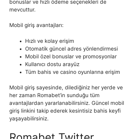
bonuslar ve hızlı ödeme seçenekleri de
mevcuttur.
Mobil giriş avantajları:
Hızlı ve kolay erişim
Otomatik güncel adres yönlendirmesi
Mobil özel bonuslar ve promosyonlar
Kullanıcı dostu arayüz
Tüm bahis ve casino oyunlarına erişim
Mobil giriş sayesinde, dilediğiniz her yerde ve
her zaman Romabet’in sunduğu tüm
avantajlardan yararlanabilirsiniz. Güncel mobil
giriş linkini takip ederek kesintisiz bahis keyfi
yaşayabilirsiniz.
Romabet Twitter