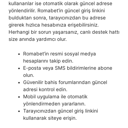
kullananlar ise otomatik olarak güncel adrese
yönlendirilir. Romabet’in güncel giriş linkini
bulduktan sonra, tarayıcınızdan bu adrese
girerek hızlıca hesabınıza erişebilirsiniz.
Herhangi bir sorun yaşarsanız, canlı destek hattı
size anında yardımcı olur.
Romabet’in resmi sosyal medya
hesaplarını takip edin.
E-posta veya SMS bildirimlerine abone
olun.
Güvenilir bahis forumlarından güncel
adresi kontrol edin.
Mobil uygulama ile otomatik
yönlendirmeden yararlanın.
Tarayıcınızdan güncel giriş linkini
kullanarak siteye erişin.