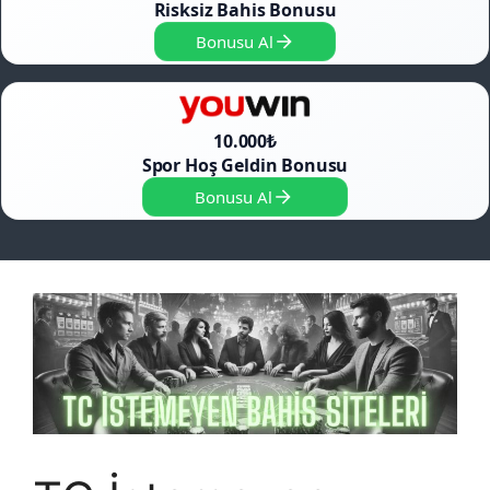
Risksiz Bahis Bonusu
Bonusu Al
10.000₺
Spor Hoş Geldin Bonusu
Bonusu Al