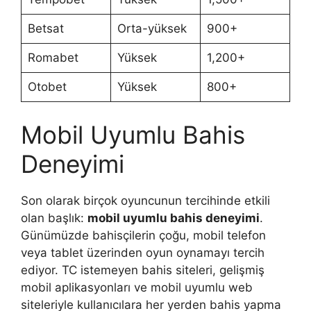
Betsat
Orta-yüksek
900+
Romabet
Yüksek
1,200+
Otobet
Yüksek
800+
Mobil Uyumlu Bahis
Deneyimi
Son olarak birçok oyuncunun tercihinde etkili
olan başlık:
mobil uyumlu bahis deneyimi
.
Günümüzde bahisçilerin çoğu, mobil telefon
veya tablet üzerinden oyun oynamayı tercih
ediyor. TC istemeyen bahis siteleri, gelişmiş
mobil aplikasyonları ve mobil uyumlu web
siteleriyle kullanıcılara her yerden bahis yapma