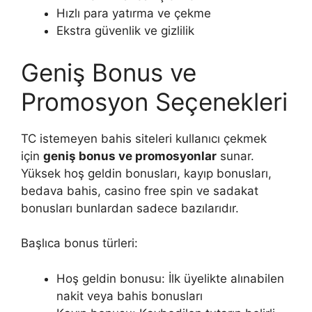
Hızlı para yatırma ve çekme
Ekstra güvenlik ve gizlilik
Geniş Bonus ve
Promosyon Seçenekleri
TC istemeyen bahis siteleri kullanıcı çekmek
için
geniş bonus ve promosyonlar
sunar.
Yüksek hoş geldin bonusları, kayıp bonusları,
bedava bahis, casino free spin ve sadakat
bonusları bunlardan sadece bazılarıdır.
Başlıca bonus türleri:
Hoş geldin bonusu: İlk üyelikte alınabilen
nakit veya bahis bonusları