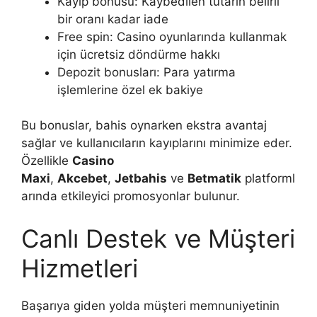
Kayıp bonusu: Kaybedilen tutarın belirli
bir oranı kadar iade
Free spin: Casino oyunlarında kullanmak
için ücretsiz döndürme hakkı
Depozit bonusları: Para yatırma
işlemlerine özel ek bakiye
Bu bonuslar, bahis oynarken ekstra avantaj
sağlar ve kullanıcıların kayıplarını minimize eder.
Özellikle
Casino
Maxi
,
Akcebet
,
Jetbahis
ve
Betmatik
platforml
arında etkileyici promosyonlar bulunur
.
Canlı Destek ve Müşteri
Hizmetleri
Başarıya giden yolda müşteri memnuniyetinin