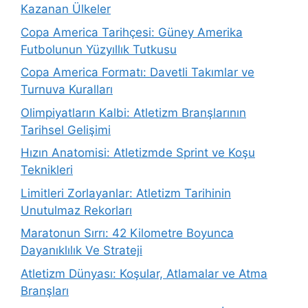
Kazanan Ülkeler
Copa America Tarihçesi: Güney Amerika
Futbolunun Yüzyıllık Tutkusu
Copa America Formatı: Davetli Takımlar ve
Turnuva Kuralları
Olimpiyatların Kalbi: Atletizm Branşlarının
Tarihsel Gelişimi
Hızın Anatomisi: Atletizmde Sprint ve Koşu
Teknikleri
Limitleri Zorlayanlar: Atletizm Tarihinin
Unutulmaz Rekorları
Maratonun Sırrı: 42 Kilometre Boyunca
Dayanıklılık Ve Strateji
Atletizm Dünyası: Koşular, Atlamalar ve Atma
Branşları