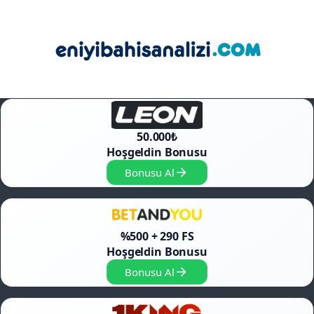
İçeriğe
atla
50.000₺
Hoşgeldin Bonusu
Bonusu Al
%500 + 290 FS
Hoşgeldin Bonusu
Bonusu Al