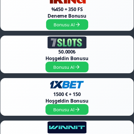
%450 + 350 FS
Deneme Bonusu
Bonusu Al
50.000₺
Hoşgeldin Bonusu
Bonusu Al
1500 € + 150
Hoşgeldin Bonusu
Bonusu Al