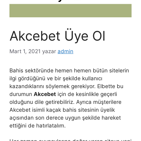
Akcebet Üye Ol
Mart 1, 2021
yazar
admin
Bahis sektöründe hemen hemen bütün sitelerin
ilgi gördüğünü ve bir şekilde kullanıcı
kazandıklarını söylemek gerekiyor. Elbette bu
durumun
Akcebet
için de kesinlikle geçerli
olduğunu dile getirebiliriz. Ayrıca müşterilere
Akcebet isimli kaçak bahis sitesinin üyelik
açısından son derece uygun şekilde hareket
ettiğini de hatırlatalım.