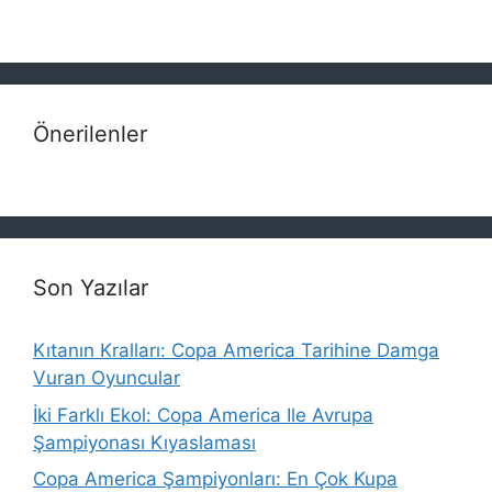
Önerilenler
Son Yazılar
Kıtanın Kralları: Copa America Tarihine Damga
Vuran Oyuncular
İki Farklı Ekol: Copa America Ile Avrupa
Şampiyonası Kıyaslaması
Copa America Şampiyonları: En Çok Kupa