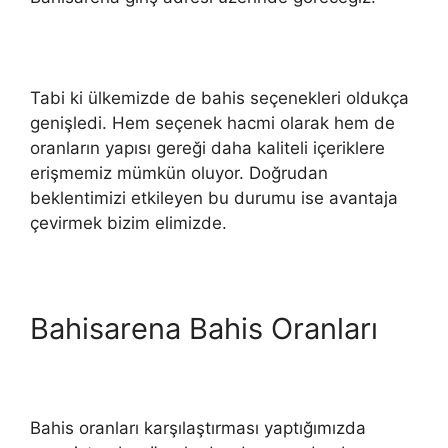
Tabi ki ülkemizde de bahis seçenekleri oldukça
genişledi. Hem seçenek hacmi olarak hem de
oranların yapısı gereği daha kaliteli içeriklere
erişmemiz mümkün oluyor. Doğrudan
beklentimizi etkileyen bu durumu ise avantaja
çevirmek bizim elimizde.
Bahisarena Bahis Oranları
Bahis oranları karşılaştırması yaptığımızda