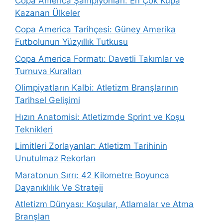
Copa America Şampiyonları: En Çok Kupa
Kazanan Ülkeler
Copa America Tarihçesi: Güney Amerika
Futbolunun Yüzyıllık Tutkusu
Copa America Formatı: Davetli Takımlar ve
Turnuva Kuralları
Olimpiyatların Kalbi: Atletizm Branşlarının
Tarihsel Gelişimi
Hızın Anatomisi: Atletizmde Sprint ve Koşu
Teknikleri
Limitleri Zorlayanlar: Atletizm Tarihinin
Unutulmaz Rekorları
Maratonun Sırrı: 42 Kilometre Boyunca
Dayanıklılık Ve Strateji
Atletizm Dünyası: Koşular, Atlamalar ve Atma
Branşları