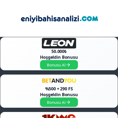
İçeriğe
atla
50.000₺
Hoşgeldin Bonusu
Bonusu Al
%500 + 290 FS
Hoşgeldin Bonusu
Bonusu Al