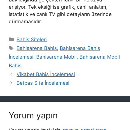
erişiyor. Tek eksiği ise grafik, canlı anlatım,
istatistik ve canlı TV gibi detayların üzerinde
durmamasıdır.
Kategoriler
Bahis Siteleri
Etiketler
Bahisarena Bahis
,
Bahisarena Bahis
İncelemesi
,
Bahisarena Mobil
,
Bahisarena Mobil
Bahis
Vikabet Bahis İncelemesi
Betpas Site İncelemesi
Yorum yapın