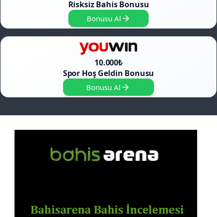
Risksiz Bahis Bonusu
Bonusu Al
10.000₺
Spor Hoş Geldin Bonusu
Bonusu Al