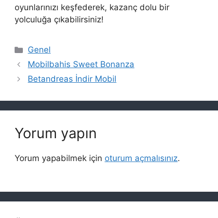
oyunlarınızı keşfederek, kazanç dolu bir
yolculuğa çıkabilirsiniz!
Kategoriler
Genel
Mobilbahis Sweet Bonanza
Betandreas İndir Mobil
Yorum yapın
Yorum yapabilmek için
oturum açmalısınız
.