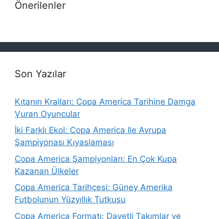
Önerilenler
Son Yazılar
Kıtanın Kralları: Copa America Tarihine Damga
Vuran Oyuncular
İki Farklı Ekol: Copa America Ile Avrupa
Şampiyonası Kıyaslaması
Copa America Şampiyonları: En Çok Kupa
Kazanan Ülkeler
Copa America Tarihçesi: Güney Amerika
Futbolunun Yüzyıllık Tutkusu
Copa America Formatı: Davetli Takımlar ve