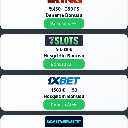
%450 + 350 FS
Deneme Bonusu
Bonusu Al
50.000₺
Hoşgeldin Bonusu
Bonusu Al
1500 € + 150
Hoşgeldin Bonusu
Bonusu Al