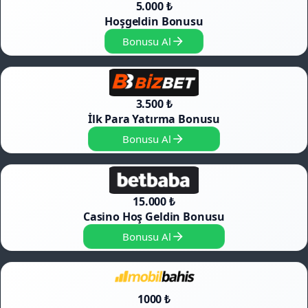
5.000 ₺
Hoşgeldin Bonusu
Bonusu Al
3.500 ₺
İlk Para Yatırma Bonusu
Bonusu Al
15.000 ₺
Casino Hoş Geldin Bonusu
Bonusu Al
1000 ₺