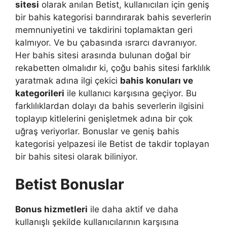
sitesi
olarak anılan Betist, kullanıcıları için geniş
bir bahis kategorisi barındırarak bahis severlerin
memnuniyetini ve takdirini toplamaktan geri
kalmıyor. Ve bu çabasında ısrarcı davranıyor.
Her bahis sitesi arasında bulunan doğal bir
rekabetten olmalıdır ki, çoğu bahis sitesi farklılık
yaratmak adına ilgi çekici
bahis konuları ve
kategorileri
ile kullanıcı karşısına geçiyor. Bu
farklılıklardan dolayı da bahis severlerin ilgisini
toplayıp kitlelerini genişletmek adına bir çok
uğraş veriyorlar. Bonuslar ve geniş bahis
kategorisi yelpazesi ile Betist de takdir toplayan
bir bahis sitesi olarak biliniyor.
Betist Bonuslar
Bonus hizmetleri
ile daha aktif ve daha
kullanışlı şekilde kullanıcılarının karşısına