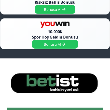
Risksiz Bahis Bonusu
Bonusu Al
10.000₺
Spor Hoş Geldin Bonusu
Bonusu Al