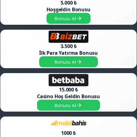
5.000 ₺
Hoşgeldin Bonusu
Bonusu Al
3.500 ₺
İlk Para Yatırma Bonusu
Bonusu Al
15.000 ₺
Casino Hoş Geldin Bonusu
Bonusu Al
1000 ₺