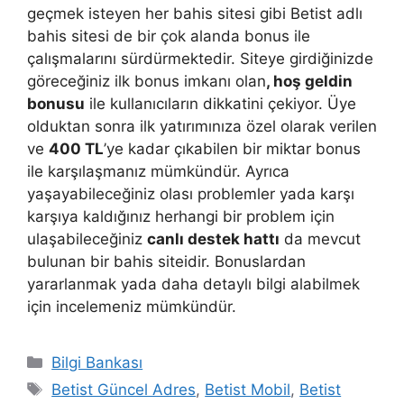
geçmek isteyen her bahis sitesi gibi Betist adlı
bahis sitesi de bir çok alanda bonus ile
çalışmalarını sürdürmektedir. Siteye girdiğinizde
göreceğiniz ilk bonus imkanı olan
, hoş geldin
bonusu
ile kullanıcıların dikkatini çekiyor. Üye
olduktan sonra ilk yatırımınıza özel olarak verilen
ve
400 TL
’ye kadar çıkabilen bir miktar bonus
ile karşılaşmanız mümkündür. Ayrıca
yaşayabileceğiniz olası problemler yada karşı
karşıya kaldığınız herhangi bir problem için
ulaşabileceğiniz
canlı destek hattı
da mevcut
bulunan bir bahis siteidir. Bonuslardan
yararlanmak yada daha detaylı bilgi alabilmek
için incelemeniz mümkündür.
Kategoriler
Bilgi Bankası
Etiketler
Betist Güncel Adres
,
Betist Mobil
,
Betist