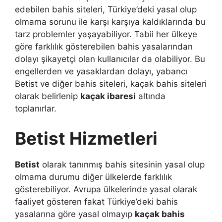
edebilen bahis siteleri, Türkiye’deki yasal olup
olmama sorunu ile karşı karşıya kaldıklarında bu
tarz problemler yaşayabiliyor. Tabii her ülkeye
göre farklılık gösterebilen bahis yasalarından
dolayı şikayetçi olan kullanıcılar da olabiliyor. Bu
engellerden ve yasaklardan dolayı, yabancı
Betist ve diğer bahis siteleri, kaçak bahis siteleri
olarak belirlenip
kaçak ibaresi
altında
toplanırlar.
Betist Hizmetleri
Betist
olarak tanınmış bahis sitesinin yasal olup
olmama durumu diğer ülkelerde farklılık
gösterebiliyor. Avrupa ülkelerinde yasal olarak
faaliyet gösteren fakat Türkiye’deki bahis
yasalarına göre yasal olmayıp
kaçak bahis