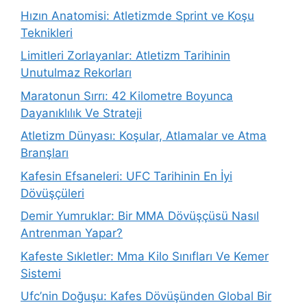
Hızın Anatomisi: Atletizmde Sprint ve Koşu
Teknikleri
Limitleri Zorlayanlar: Atletizm Tarihinin
Unutulmaz Rekorları
Maratonun Sırrı: 42 Kilometre Boyunca
Dayanıklılık Ve Strateji
Atletizm Dünyası: Koşular, Atlamalar ve Atma
Branşları
Kafesin Efsaneleri: UFC Tarihinin En İyi
Dövüşçüleri
Demir Yumruklar: Bir MMA Dövüşçüsü Nasıl
Antrenman Yapar?
Kafeste Sıkletler: Mma Kilo Sınıfları Ve Kemer
Sistemi
Ufc’nin Doğuşu: Kafes Dövüşünden Global Bir