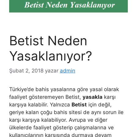
Betist Neden
Yasaklanıyor?
Şubat 2, 2018
yazar
admin
Türkiye’de bahis yasalarına göre yasal olarak
faaliyet gösteremeyen Betist,
yasakla
karşı
karşıya kalabilir. Yalnızca
Betist
için değil,
geriye kalan çoğu bahis sitesi de aynı sorun ile
karşı karşıya kalabiliyor. Avrupa ve diğer
ülkelerde faaliyet gösterip çalışmalarına ve
kullanıcılarının karşısında durmaya devam