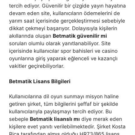
tercih ediyor. Güvenilir bir çizgide yayın hayatına
devam eden site, kullanıcıların ödemelerini de
yarım saat içerisinde gerçekleştirmesi sebebiyle
dikkat çekmeyi başarıyor. Dolayısıyla kişilerin
akıllarında oluşan
Betmatik güvenilir mi
soruları olumlu olarak yanıtlanabiliyor. Site
içerisinde kullanıcılar spor bahisleri ve casino
oyunlarına giriş yaparak eğlenceli ve kazançlı
vakitler geçirebiliyorlar.
Betmatik Lisans Bilgileri
Kullanıcılarına dil oyun sunmayı misyon haline
getiren şirket, tüm bilgilerini şeffaf bir şekilde
kullanıcılarıyla paylaşmayı tercih ediyor. Bu
sebeple
Betmatik lisanslı mı
diye merak eden
kişilere evet yanıtı verilebilmektedir. Şirket Kosta
Rica tarafından almış olduğu HR73/865 lisans