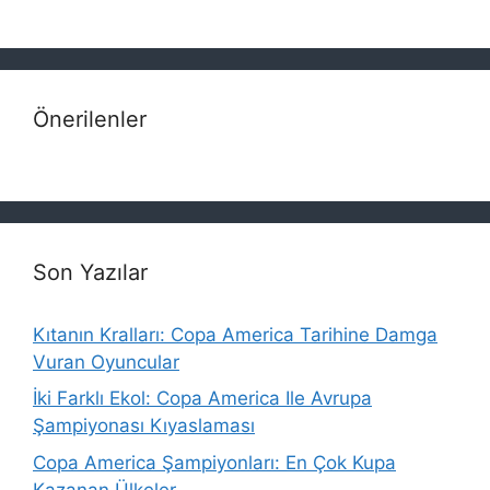
Önerilenler
Son Yazılar
Kıtanın Kralları: Copa America Tarihine Damga
Vuran Oyuncular
İki Farklı Ekol: Copa America Ile Avrupa
Şampiyonası Kıyaslaması
Copa America Şampiyonları: En Çok Kupa
Kazanan Ülkeler