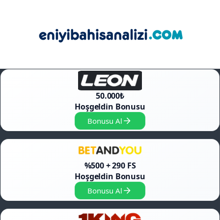
İçeriğe
atla
50.000₺
Hoşgeldin Bonusu
Bonusu Al
%500 + 290 FS
Hoşgeldin Bonusu
Bonusu Al