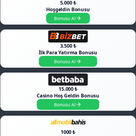
5.000 ₺
Hoşgeldin Bonusu
Bonusu Al
3.500 ₺
İlk Para Yatırma Bonusu
Bonusu Al
15.000 ₺
Casino Hoş Geldin Bonusu
Bonusu Al
1000 ₺