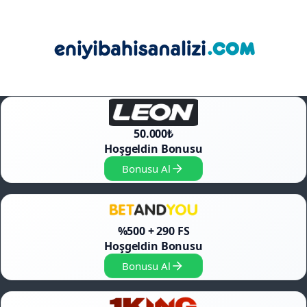
İçeriğe
atla
50.000₺
Hoşgeldin Bonusu
Bonusu Al
%500 + 290 FS
Hoşgeldin Bonusu
Bonusu Al