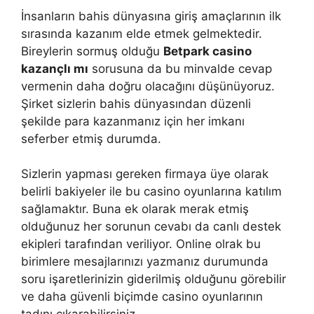
İnsanların bahis dünyasına giriş amaçlarının ilk
sırasında kazanım elde etmek gelmektedir.
Bireylerin sormuş olduğu
Betpark casino
kazançlı mı
sorusuna da bu minvalde cevap
vermenin daha doğru olacağını düşünüyoruz.
Şirket sizlerin bahis dünyasından düzenli
şekilde para kazanmanız için her imkanı
seferber etmiş durumda.
Sizlerin yapması gereken firmaya üye olarak
belirli bakiyeler ile bu casino oyunlarına katılım
sağlamaktır. Buna ek olarak merak etmiş
olduğunuz her sorunun cevabı da canlı destek
ekipleri tarafından veriliyor. Online olrak bu
birimlere mesajlarınızı yazmanız durumunda
soru işaretlerinizin giderilmiş olduğunu görebilir
ve daha güvenli biçimde casino oyunlarının