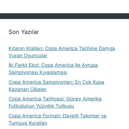
Son Yazılar
Kıtanın Kralları: Copa America Tarihine Damga
Vuran Oyuncular
İki Farklı Ekol: Copa America Ile Avrupa
Şampiyonası Kıyaslaması
Copa America Şampiyonları: En Çok Kupa
Kazanan Ülkeler
Copa America Tarihçesi: Güney Amerika
Futbolunun Yüzyıllık Tutkusu
Copa America Formatı: Davetli Takımlar ve
Turnuva Kuralları