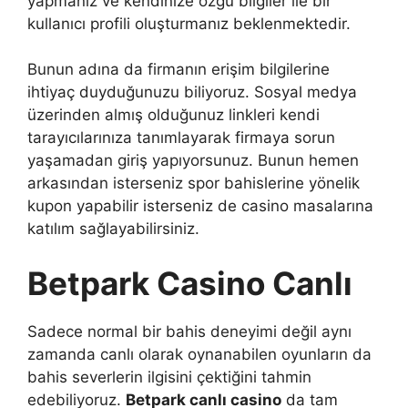
yapmanız ve kendinize özgü bilgiler ile bir
kullanıcı profili oluşturmanız beklenmektedir.
Bunun adına da firmanın erişim bilgilerine
ihtiyaç duyduğunuzu biliyoruz. Sosyal medya
üzerinden almış olduğunuz linkleri kendi
tarayıcılarınıza tanımlayarak firmaya sorun
yaşamadan giriş yapıyorsunuz. Bunun hemen
arkasından isterseniz spor bahislerine yönelik
kupon yapabilir isterseniz de casino masalarına
katılım sağlayabilirsiniz.
Betpark Casino Canlı
Sadece normal bir bahis deneyimi değil aynı
zamanda canlı olarak oynanabilen oyunların da
bahis severlerin ilgisini çektiğini tahmin
edebiliyoruz.
Betpark canlı casino
da tam