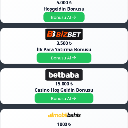
5.000 ₺
Hoşgeldin Bonusu
Bonusu Al
3.500 ₺
İlk Para Yatırma Bonusu
Bonusu Al
15.000 ₺
Casino Hoş Geldin Bonusu
Bonusu Al
1000 ₺