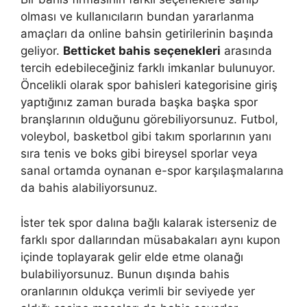
olması ve kullanıcıların bundan yararlanma
amaçları da online bahsin getirilerinin başında
geliyor.
Betticket bahis seçenekleri
arasında
tercih edebileceğiniz farklı imkanlar bulunuyor.
Öncelikli olarak spor bahisleri kategorisine giriş
yaptığınız zaman burada başka başka spor
branşlarının olduğunu görebiliyorsunuz. Futbol,
voleybol, basketbol gibi takım sporlarının yanı
sıra tenis ve boks gibi bireysel sporlar veya
sanal ortamda oynanan e-spor karşılaşmalarına
da bahis alabiliyorsunuz.
İster tek spor dalına bağlı kalarak isterseniz de
farklı spor dallarından müsabakaları aynı kupon
içinde toplayarak gelir elde etme olanağı
bulabiliyorsunuz. Bunun dışında bahis
oranlarının oldukça verimli bir seviyede yer