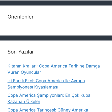
Önerilenler
Son Yazılar
Kıtanın Kralları: Copa America Tarihine Damga
Vuran Oyuncular
İki Farklı Ekol: Copa America Ile Avrupa
Şampiyonası Kıyaslaması
Copa America Şampiyonları: En Çok Kupa
Kazanan Ülkeler
Copa America Tarihçesi: Güney Amerika