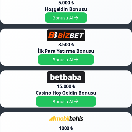
5.000 ₺
Hoşgeldin Bonusu
Bonusu Al
3.500 ₺
İlk Para Yatırma Bonusu
Bonusu Al
15.000 ₺
Casino Hoş Geldin Bonusu
Bonusu Al
1000 ₺