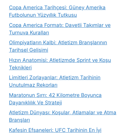
Copa America Tarihçesi: Güney Amerika
Futbolunun Yüzyıllık Tutkusu
Copa America Formatı: Davetli Takımlar ve
Turnuva Kuralları
Olimpiyatların Kalbi: Atletizm Branşlarının
Tarihsel Gelişimi
Hızın Anatomisi: Atletizmde Sprint ve Koşu
Teknikleri
Limitleri Zorlayanlar: Atletizm Tarihinin
Unutulmaz Rekorları
Maratonun Sırrı: 42 Kilometre Boyunca
Dayanıklılık Ve Strateji
Atletizm Dünyası: Koşular, Atlamalar ve Atma
Branşları
Kafesin Efsaneleri: UFC Tarihinin En İyi