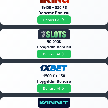
%450 + 350 FS
Deneme Bonusu
Bonusu Al
50.000₺
Hoşgeldin Bonusu
Bonusu Al
1500 € + 150
Hoşgeldin Bonusu
Bonusu Al