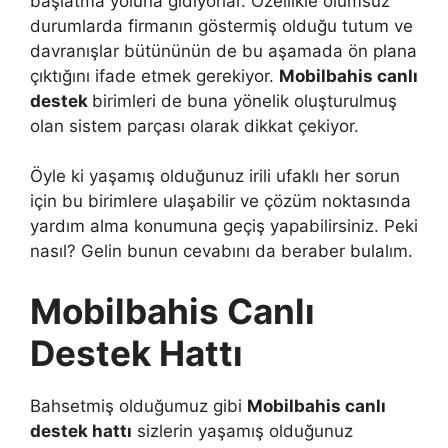
başlatma yoluna gidiyorlar. Özellikle olumsuz
durumlarda firmanın göstermiş olduğu tutum ve
davranışlar bütününün de bu aşamada ön plana
çıktığını ifade etmek gerekiyor.
Mobilbahis canlı
destek
birimleri de buna yönelik oluşturulmuş
olan sistem parçası olarak dikkat çekiyor.
Öyle ki yaşamış olduğunuz irili ufaklı her sorun
için bu birimlere ulaşabilir ve çözüm noktasında
yardım alma konumuna geçiş yapabilirsiniz. Peki
nasıl? Gelin bunun cevabını da beraber bulalım.
Mobilbahis Canlı
Destek Hattı
Bahsetmiş olduğumuz gibi
Mobilbahis canlı
destek hattı
sizlerin yaşamış olduğunuz