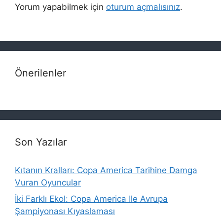
Yorum yapabilmek için
oturum açmalısınız
.
Önerilenler
Son Yazılar
Kıtanın Kralları: Copa America Tarihine Damga
Vuran Oyuncular
İki Farklı Ekol: Copa America Ile Avrupa
Şampiyonası Kıyaslaması