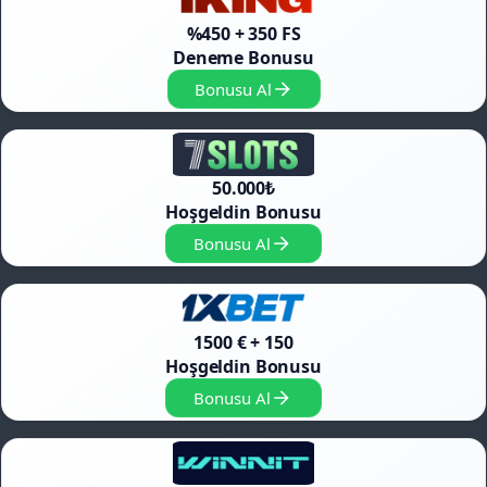
%450 + 350 FS
Deneme Bonusu
Bonusu Al
50.000₺
Hoşgeldin Bonusu
Bonusu Al
1500 € + 150
Hoşgeldin Bonusu
Bonusu Al