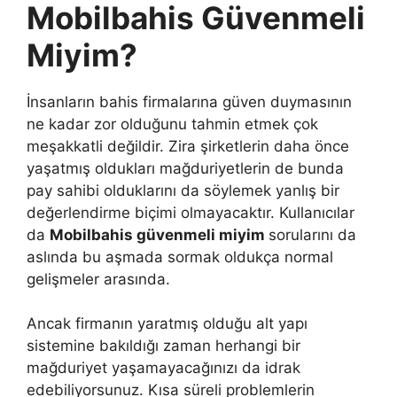
Mobilbahis Güvenmeli
Miyim?
İnsanların bahis firmalarına güven duymasının
ne kadar zor olduğunu tahmin etmek çok
meşakkatli değildir. Zira şirketlerin daha önce
yaşatmış oldukları mağduriyetlerin de bunda
pay sahibi olduklarını da söylemek yanlış bir
değerlendirme biçimi olmayacaktır. Kullanıcılar
da
Mobilbahis güvenmeli miyim
sorularını da
aslında bu aşmada sormak oldukça normal
gelişmeler arasında.
Ancak firmanın yaratmış olduğu alt yapı
sistemine bakıldığı zaman herhangi bir
mağduriyet yaşamayacağınızı da idrak
edebiliyorsunuz. Kısa süreli problemlerin