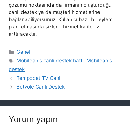
çözümü noktasında da firmanın oluşturduğu
canlı destek ya da müşteri hizmetlerine
bağlanabiliyorsunuz. Kullanıcı bazlı bir eylem
planı olması da sizlerin hizmet kalitenizi
arttıracaktır.
Kategoriler
Genel
Etiketler
Mobilbahis canlı destek hattı
,
Mobilbahis
destek
Tempobet TV Canlı
Betvole Canlı Destek
Yorum yapın