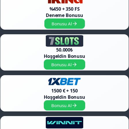
%450 + 350 FS
Deneme Bonusu
Bonusu Al
50.000₺
Hoşgeldin Bonusu
Bonusu Al
1500 € + 150
Hoşgeldin Bonusu
Bonusu Al