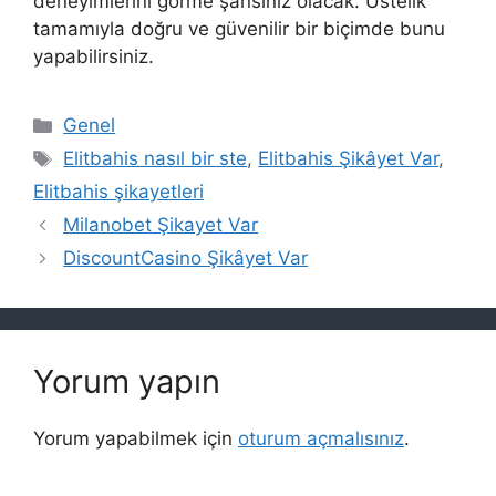
deneyimlerini görme şansınız olacak. Üstelik
tamamıyla doğru ve güvenilir bir biçimde bunu
yapabilirsiniz.
Kategoriler
Genel
Etiketler
Elitbahis nasıl bir ste
,
Elitbahis Şikâyet Var
,
Elitbahis şikayetleri
Milanobet Şikayet Var
DiscountCasino Şikâyet Var
Yorum yapın
Yorum yapabilmek için
oturum açmalısınız
.