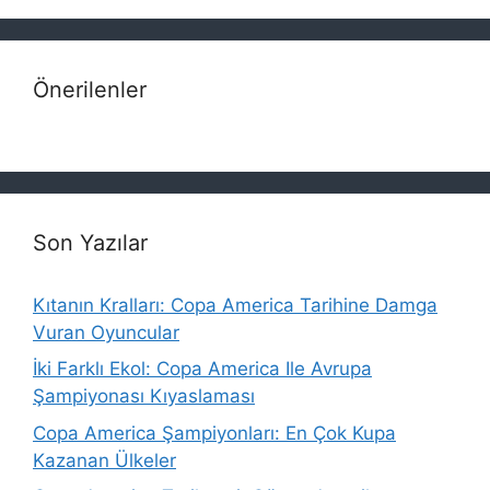
Önerilenler
Son Yazılar
Kıtanın Kralları: Copa America Tarihine Damga
Vuran Oyuncular
İki Farklı Ekol: Copa America Ile Avrupa
Şampiyonası Kıyaslaması
Copa America Şampiyonları: En Çok Kupa
Kazanan Ülkeler