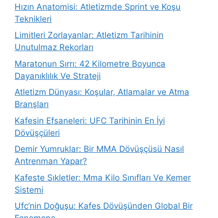
Hızın Anatomisi: Atletizmde Sprint ve Koşu
Teknikleri
Limitleri Zorlayanlar: Atletizm Tarihinin
Unutulmaz Rekorları
Maratonun Sırrı: 42 Kilometre Boyunca
Dayanıklılık Ve Strateji
Atletizm Dünyası: Koşular, Atlamalar ve Atma
Branşları
Kafesin Efsaneleri: UFC Tarihinin En İyi
Dövüşçüleri
Demir Yumruklar: Bir MMA Dövüşçüsü Nasıl
Antrenman Yapar?
Kafeste Sıkletler: Mma Kilo Sınıfları Ve Kemer
Sistemi
Ufc’nin Doğuşu: Kafes Dövüşünden Global Bir