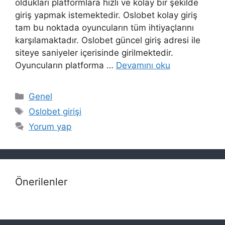
oldukları platformlara hızlı ve kolay bir şekilde
giriş yapmak istemektedir. Oslobet kolay giriş
tam bu noktada oyuncuların tüm ihtiyaçlarını
karşılamaktadır. Oslobet güncel giriş adresi ile
siteye saniyeler içerisinde girilmektedir.
Oyuncuların platforma …
Devamını oku
Kategoriler
Genel
Etiketler
Oslobet girişi
Yorum yap
Önerilenler