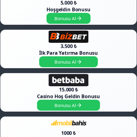
5.000 ₺
Hoşgeldin Bonusu
Bonusu Al
3.500 ₺
İlk Para Yatırma Bonusu
Bonusu Al
15.000 ₺
Casino Hoş Geldin Bonusu
Bonusu Al
1000 ₺