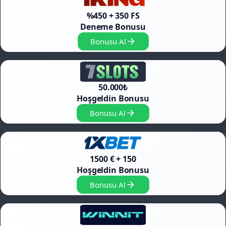
%450 + 350 FS
Deneme Bonusu
Bonusu Al
50.000₺
Hoşgeldin Bonusu
Bonusu Al
1500 € + 150
Hoşgeldin Bonusu
Bonusu Al