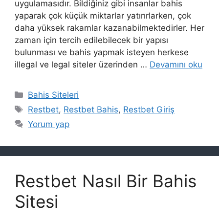
uygulamasıdır. Bildiğiniz gibi insanlar bahis
yaparak çok küçük miktarlar yatırırlarken, çok
daha yüksek rakamlar kazanabilmektedirler. Her
zaman için tercih edilebilecek bir yapısı
bulunması ve bahis yapmak isteyen herkese
illegal ve legal siteler üzerinden …
Devamını oku
Kategoriler
Bahis Siteleri
Etiketler
Restbet
,
Restbet Bahis
,
Restbet Giriş
Yorum yap
Restbet Nasıl Bir Bahis
Sitesi