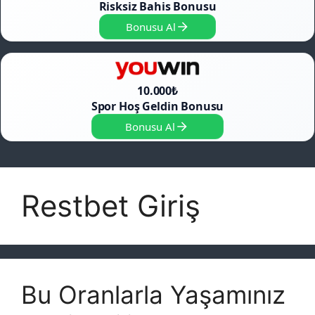
Risksiz Bahis Bonusu
Bonusu Al
10.000₺
Spor Hoş Geldin Bonusu
Bonusu Al
Restbet Giriş
Bu Oranlarla Yaşamınız