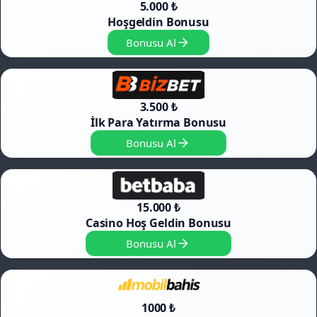
5.000 ₺
Hoşgeldin Bonusu
Bonusu Al
3.500 ₺
İlk Para Yatırma Bonusu
Bonusu Al
15.000 ₺
Casino Hoş Geldin Bonusu
Bonusu Al
1000 ₺