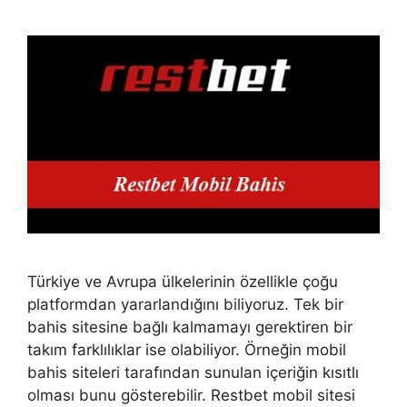
Türkiye ve Avrupa ülkelerinin özellikle çoğu
platformdan yararlandığını biliyoruz. Tek bir
bahis sitesine bağlı kalmamayı gerektiren bir
takım farklılıklar ise olabiliyor. Örneğin mobil
bahis siteleri tarafından sunulan içeriğin kısıtlı
olması bunu gösterebilir. Restbet mobil sitesi