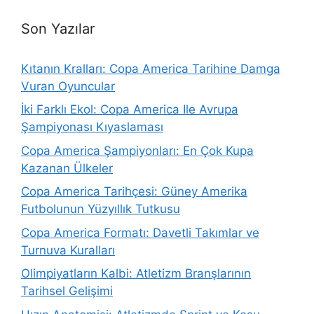
Son Yazılar
Kıtanın Kralları: Copa America Tarihine Damga
Vuran Oyuncular
İki Farklı Ekol: Copa America Ile Avrupa
Şampiyonası Kıyaslaması
Copa America Şampiyonları: En Çok Kupa
Kazanan Ülkeler
Copa America Tarihçesi: Güney Amerika
Futbolunun Yüzyıllık Tutkusu
Copa America Formatı: Davetli Takımlar ve
Turnuva Kuralları
Olimpiyatların Kalbi: Atletizm Branşlarının
Tarihsel Gelişimi