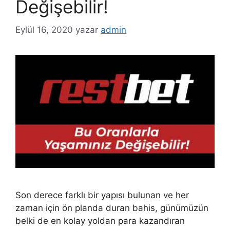
Değişebilir!
Eylül 16, 2020
yazar
admin
Son derece farklı bir yapısı bulunan ve her
zaman için ön planda duran bahis, günümüzün
belki de en kolay yoldan para kazandıran