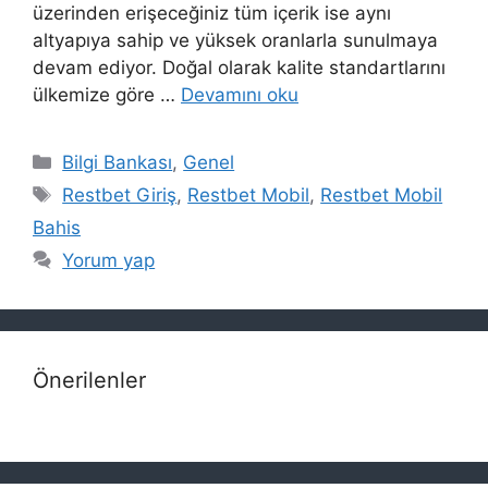
üzerinden erişeceğiniz tüm içerik ise aynı
altyapıya sahip ve yüksek oranlarla sunulmaya
devam ediyor. Doğal olarak kalite standartlarını
ülkemize göre …
Devamını oku
Kategoriler
Bilgi Bankası
,
Genel
Etiketler
Restbet Giriş
,
Restbet Mobil
,
Restbet Mobil
Bahis
Yorum yap
Önerilenler