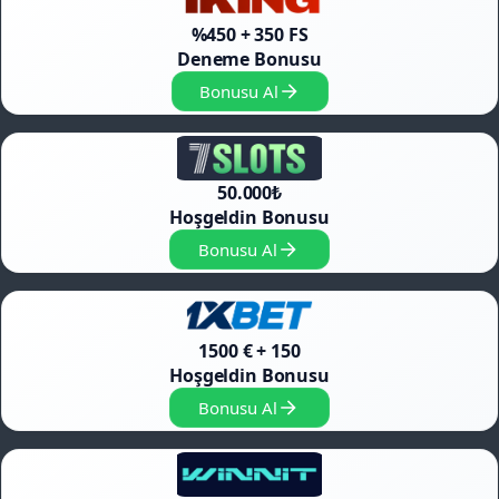
%450 + 350 FS
Deneme Bonusu
Bonusu Al
50.000₺
Hoşgeldin Bonusu
Bonusu Al
1500 € + 150
Hoşgeldin Bonusu
Bonusu Al