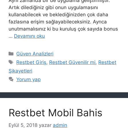
Aynı zamanda bir de uygulama geliştirmiştir.
Artık dilediğiniz gibi onun uygulamasını
kullanabilecek ve beklediğinizden çok daha
fazlasına erişim sağlayabileceksiniz. Ayrıca
unutmamalısınız ki bu kuruluş çok sayıda bonus
…
Devamını oku
Kategoriler
Güven Analizleri
Etiketler
Restbet Giriş
,
Restbet Güvenilir mi
,
Restbet
Şikayetleri
Yorum yap
Restbet Mobil Bahis
Eylül 5, 2018
yazar
admin