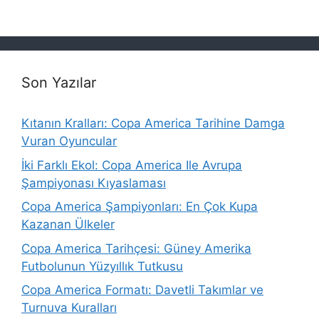
Son Yazılar
Kıtanın Kralları: Copa America Tarihine Damga
Vuran Oyuncular
İki Farklı Ekol: Copa America Ile Avrupa
Şampiyonası Kıyaslaması
Copa America Şampiyonları: En Çok Kupa
Kazanan Ülkeler
Copa America Tarihçesi: Güney Amerika
Futbolunun Yüzyıllık Tutkusu
Copa America Formatı: Davetli Takımlar ve
Turnuva Kuralları