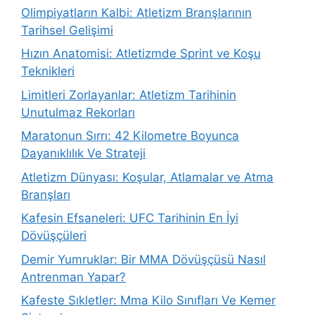
Olimpiyatların Kalbi: Atletizm Branşlarının
Tarihsel Gelişimi
Hızın Anatomisi: Atletizmde Sprint ve Koşu
Teknikleri
Limitleri Zorlayanlar: Atletizm Tarihinin
Unutulmaz Rekorları
Maratonun Sırrı: 42 Kilometre Boyunca
Dayanıklılık Ve Strateji
Atletizm Dünyası: Koşular, Atlamalar ve Atma
Branşları
Kafesin Efsaneleri: UFC Tarihinin En İyi
Dövüşçüleri
Demir Yumruklar: Bir MMA Dövüşçüsü Nasıl
Antrenman Yapar?
Kafeste Sıkletler: Mma Kilo Sınıfları Ve Kemer