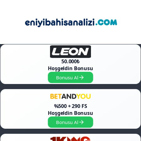
İçeriğe
atla
50.000₺
Hoşgeldin Bonusu
Bonusu Al
%500 + 290 FS
Hoşgeldin Bonusu
Bonusu Al