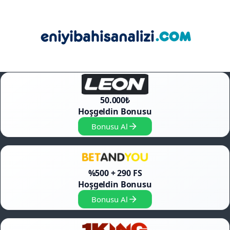
İçeriğe
atla
50.000₺
Hoşgeldin Bonusu
Bonusu Al
%500 + 290 FS
Hoşgeldin Bonusu
Bonusu Al