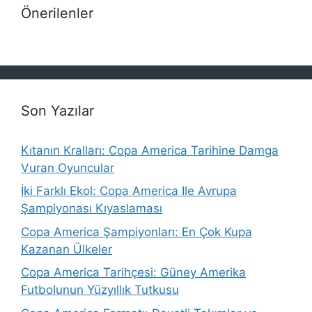
Önerilenler
Son Yazılar
Kıtanın Kralları: Copa America Tarihine Damga
Vuran Oyuncular
İki Farklı Ekol: Copa America Ile Avrupa
Şampiyonası Kıyaslaması
Copa America Şampiyonları: En Çok Kupa
Kazanan Ülkeler
Copa America Tarihçesi: Güney Amerika
Futbolunun Yüzyıllık Tutkusu