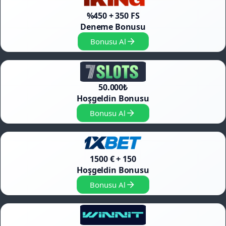
%450 + 350 FS
Deneme Bonusu
Bonusu Al
50.000₺
Hoşgeldin Bonusu
Bonusu Al
1500 € + 150
Hoşgeldin Bonusu
Bonusu Al