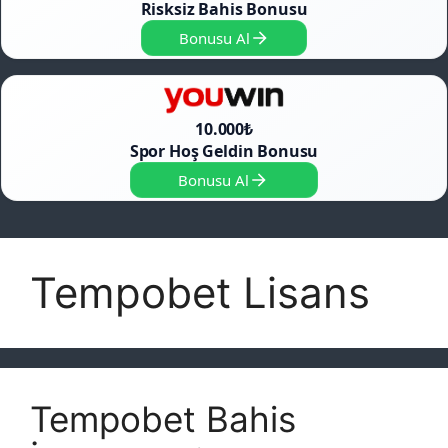
Risksiz Bahis Bonusu
Bonusu Al
10.000₺
Spor Hoş Geldin Bonusu
Bonusu Al
Tempobet Lisans
Tempobet Bahis