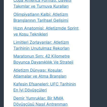
Copa America Formatı: Davetli
Takımlar ve Turnuva Kuralları
Olimpiyatların Kalbi: Atletizm
Branşlarının Tarihsel Gelişimi
Hızın Anatomisi: Atletizmde Sprint
ve Koşu Teknikleri
Limitleri Zorlayanlar: Atletizm
Tarihinin Unutulmaz Rekorları
Maratonun Sırrı: 42 Kilometre
Boyunca Dayanıklılık Ve Strateji
Atletizm Dünyası: Koşular,
Atlamalar ve Atma Branşları
Kafesin Efsaneleri: UFC Tarihinin
En İyi Dövüşçüleri
Demir Yumruklar: Bir MMA
Dövüşçüsü Nasıl Antrenman