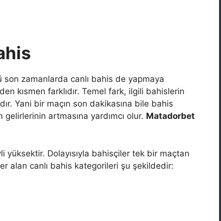
ahis
ü son zamanlarda canlı bahis de yapmaya
en kısmen farklıdır. Temel fark, ilgili bahislerin
r. Yani bir maçın son dakikasına bile bahis
gelirlerinin artmasına yardımcı olur.
Matadorbet
li yüksektir. Dolayısıyla bahisçiler tek bir maçtan
yer alan canlı bahis kategorileri şu şekildedir: