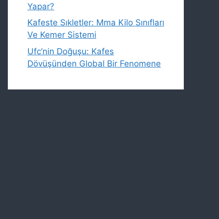
Yapar?
Kafeste Sıkletler: Mma Kilo Sınıfları
Ve Kemer Sistemi
Ufc’nin Doğuşu: Kafes
Dövüşünden Global Bir Fenomene