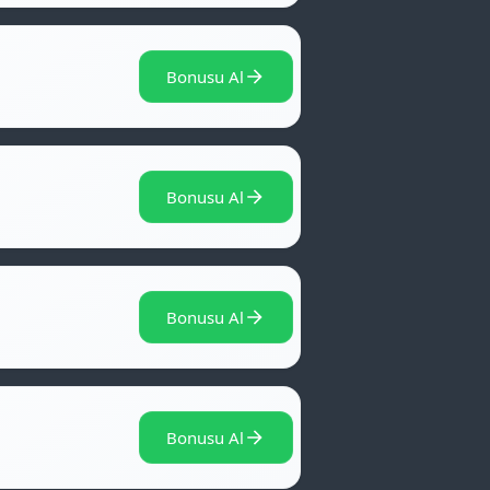
Bonusu Al
Bonusu Al
Bonusu Al
Bonusu Al