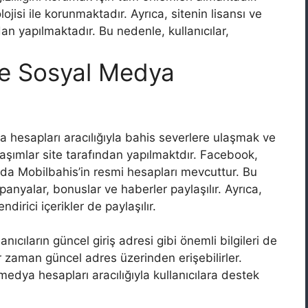
jisi ile korunmaktadır. Ayrıca, sitenin lisansı ve
n yapılmaktadır. Bu nedenle, kullanıcılar,
ve Sosyal Medya
a hesapları aracılığıyla bahis severlere ulaşmak ve
laşımlar site tarafından yapılmaktdır. Facebook,
rda Mobilbahis’in resmi hesapları mevcuttur. Bu
anyalar, bonuslar ve haberler paylaşılır. Ayrıca,
ndirici içerikler de paylaşılır.
anıcıların güncel giriş adresi gibi önemli bilgileri de
er zaman güncel adres üzerinden erişebilirler.
medya hesapları aracılığıyla kullanıcılara destek