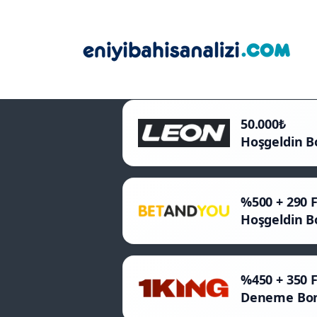
İçeriğe
atla
50.000₺
Hoşgeldin 
%500 + 290 
Hoşgeldin 
%450 + 350 
Deneme Bo