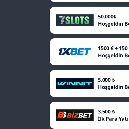
50.000₺
Hoşgeldin 
1500 € + 150
Hoşgeldin 
5.000 ₺
Hoşgeldin 
3.500 ₺
İlk Para Ya