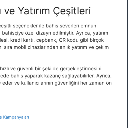
ve Yatırım Çeşitleri
çeşitli seçenekler ile bahis severleri emnun
ahisçiye özel dizayn edilmiştir. Ayrıca, yatırım
lesi, kredi kartı, cepbank, QR kodu gibi birçok
sıra mobil cihazlarından anlık yatırım ve çekim
 hızlı ve güvenli bir şekilde gerçekleştirmesini
rede bahis yaparak kazanç sağlayabilirler. Ayrıca,
le eder ve kullanıcılarının güvenliğini her zaman ön
us Kampanyaları