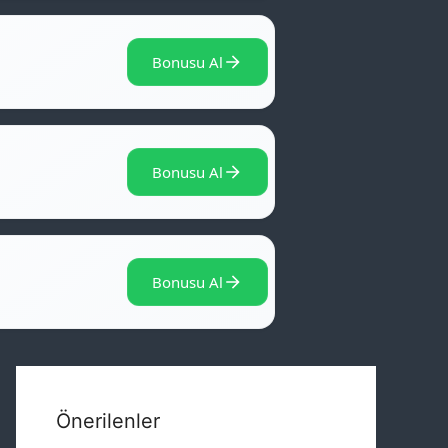
Bonusu Al
Bonusu Al
Bonusu Al
Önerilenler