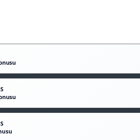
Bonusu
FS
Bonusu
FS
nusu