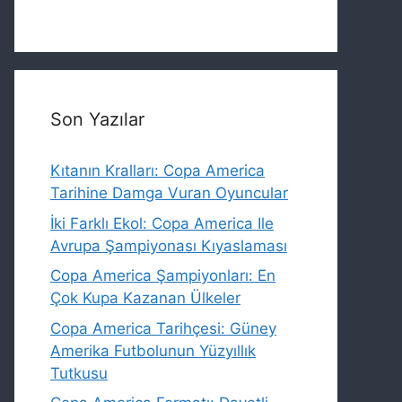
Son Yazılar
Kıtanın Kralları: Copa America
Tarihine Damga Vuran Oyuncular
İki Farklı Ekol: Copa America Ile
Avrupa Şampiyonası Kıyaslaması
Copa America Şampiyonları: En
Çok Kupa Kazanan Ülkeler
Copa America Tarihçesi: Güney
Amerika Futbolunun Yüzyıllık
Tutkusu