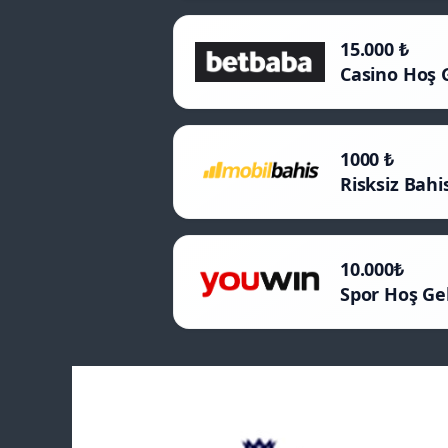
15.000 ₺
Casino Hoş 
1000 ₺
Risksiz Bah
10.000₺
Spor Hoş Ge