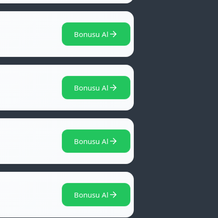
Bonusu Al
Bonusu Al
Bonusu Al
Bonusu Al