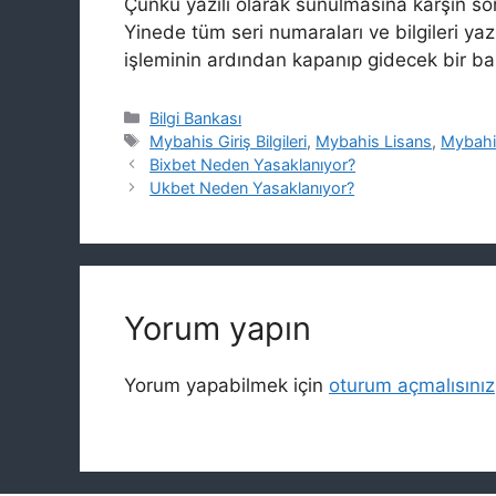
Çünkü yazılı olarak sunulmasına karşın s
Yinede tüm seri numaraları ve bilgileri yazı
işleminin ardından kapanıp gidecek bir bahi
Kategoriler
Bilgi Bankası
Etiketler
Mybahis Giriş Bilgileri
,
Mybahis Lisans
,
Mybahi
Bixbet Neden Yasaklanıyor?
Ukbet Neden Yasaklanıyor?
Yorum yapın
Yorum yapabilmek için
oturum açmalısınız