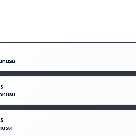
Bonusu
FS
Bonusu
FS
nusu