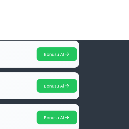
Bonusu Al
Bonusu Al
Bonusu Al