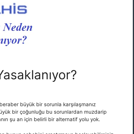
asaklanıyor?
 beraber büyük bir sorunla karşılaşmanız
 büyük bir çoğunluğu bu sorunlardan muzdarip
 şu an için belirli bir alternatif yolu yok.