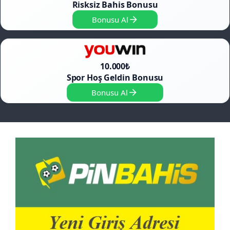
Risksiz Bahis Bonusu
Bonusu Al
10.000₺
Spor Hoş Geldin Bonusu
Bonusu Al