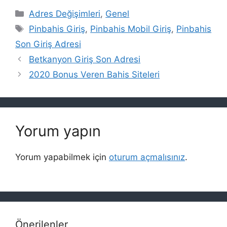
Kategoriler
Adres Değişimleri
,
Genel
Etiketler
Pinbahis Giriş
,
Pinbahis Mobil Giriş
,
Pinbahis
Son Giriş Adresi
Betkanyon Giriş Son Adresi
2020 Bonus Veren Bahis Siteleri
Yorum yapın
Yorum yapabilmek için
oturum açmalısınız
.
Önerilenler