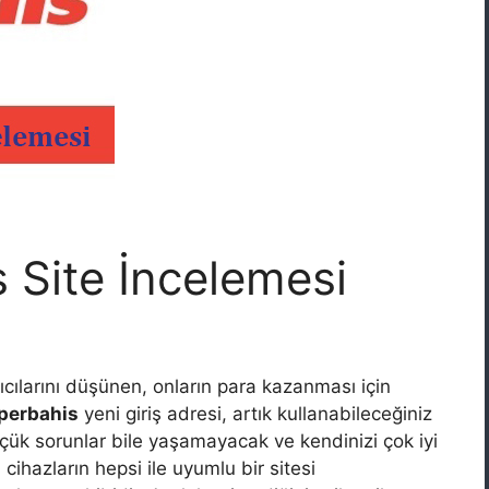
 Site İncelemesi
ılarını düşünen, onların para kazanması için
perbahis
yeni giriş adresi, artık kullanabileceğiniz
 küçük sorunlar bile yaşamayacak ve kendinizi çok iyi
ihazların hepsi ile uyumlu bir sitesi