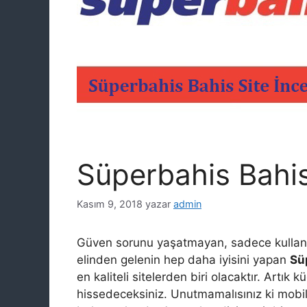
Süperbahis Bahis
Kasım 9, 2018
yazar
admin
Güven sorunu yaşatmayan, sadece kullanıc
elinden gelenin hep daha iyisini yapan
Sü
en kaliteli sitelerden biri olacaktır. Artık
hissedeceksiniz. Unutmamalısınız ki mobil c