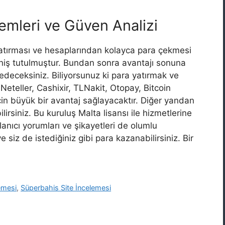
mleri ve Güven Analizi
 yatırması ve hesaplarından kolayca para çekmesi
niş tutulmuştur. Bundan sonra avantajı sonuna
edeceksiniz. Biliyorsunuz ki para yatırmak ve
eteller, Cashixir, TLNakit, Otopay, Bitcoin
 için büyük bir avantaj sağlayacaktır. Diğer yandan
irsiniz. Bu kuruluş Malta lisansı ile hizmetlerine
lanıcı yorumları ve şikayetleri de olumlu
ve siz de istediğiniz gibi para kazanabilirsiniz. Bir
emesi
,
Süperbahis Site İncelemesi