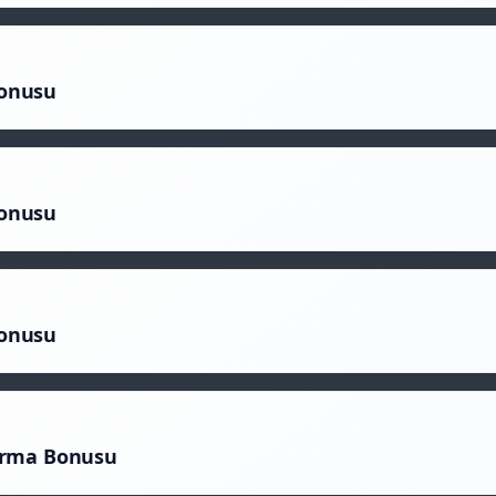
Bonusu
Bonusu
Bonusu
tırma Bonusu