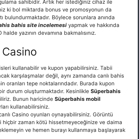
ulama sahibidir. Artık her istediğiniz cihaz ile
niz ki bol miktarda bonus ve promosyonun da
attı bulundurmaktadır. Böylece sorunlara anında
his bahis site incelemesi
yapmak ve hakkında
? O halde yazının devamına bakmalısınız.
 Casino
leri kullanabilir ve kupon yapabilirsiniz. Tabii
ak karşılaşmalar değil, aynı zamanda canlı bahis
nin oranları tepe noktalarındadır. Burada kupon
ir durum oluşturmaktadır. Kesinlikle
Süperbahis
iliriz. Bunun haricinde
Süperbahis mobil
arı kullanabilirsiniz.
anlı Casino oyunları oynayabilirsiniz. Görüntü
izi hiçbir zaman kötü hissetmeyeceğinize ve daima
 beklemeyin ve hemen burayı kullanmaya başlayarak