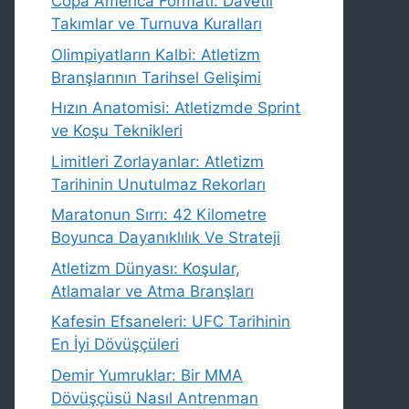
Copa America Formatı: Davetli
Takımlar ve Turnuva Kuralları
Olimpiyatların Kalbi: Atletizm
Branşlarının Tarihsel Gelişimi
Hızın Anatomisi: Atletizmde Sprint
ve Koşu Teknikleri
Limitleri Zorlayanlar: Atletizm
Tarihinin Unutulmaz Rekorları
Maratonun Sırrı: 42 Kilometre
Boyunca Dayanıklılık Ve Strateji
Atletizm Dünyası: Koşular,
Atlamalar ve Atma Branşları
Kafesin Efsaneleri: UFC Tarihinin
En İyi Dövüşçüleri
Demir Yumruklar: Bir MMA
Dövüşçüsü Nasıl Antrenman